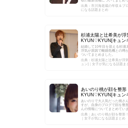
収の最新情報についてまとめ
出典：市川海老蔵の年収＆ブログ
になる話題まとめ
杉浦太陽と辻希美が浮
KYUN♡KYUN[キ
結婚して10年目を迎える杉浦
浮気が原因で離婚危機との噂
ついてまとめました。
出典：杉浦太陽と辻希美が浮気で
ュン]｜女子が気になる話題ま
あいのり桃が顔を整形
KYUN♡KYUN[キ
あいのりで大人気だった桃さ
すが、自身のブログで顔を整
んの情報についてまとめてい
出典：あいのり桃が顔を整形！目
｜女子が気になる話題まとめ