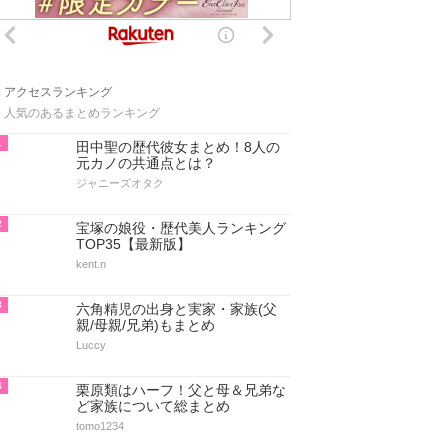
アクセスランキング
人気のあるまとめランキング
1
田中聖の歴代彼女まとめ！8人の
元カノの共通点とは？
ジャニーズオタク
2
宝塚の娘役・歴代美人ランキング
TOP35【最新版】
kent.n
3
六角精児の出身と実家・家族(父
親/母親/兄弟)もまとめ
Luccy
4
栗原類はハーフ！父と母＆兄弟な
ど家族について総まとめ
tomo1234