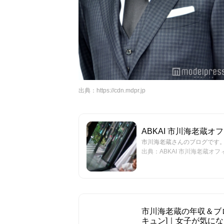
出典：
https://cdn.mdpr.jp
ABKAI 市川海老蔵オフィ
市川海老蔵さんのブログです。最
出典：ABKAI 市川海老蔵オフィシ
市川海老蔵の年収＆ブロ
キュン]｜女子が気に