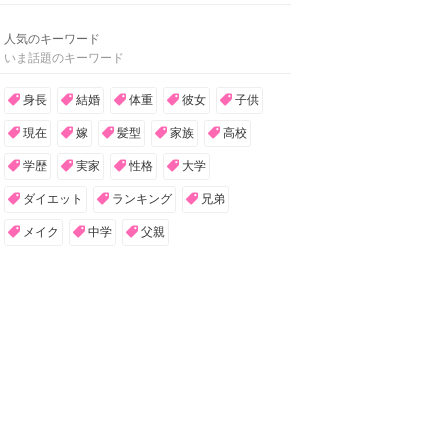
人気のキーワード
いま話題のキーワード
身長
結婚
体重
彼女
子供
現在
嫁
髪型
家族
高校
学歴
実家
性格
大学
ダイエット
ランキング
兄弟
メイク
中学
父親