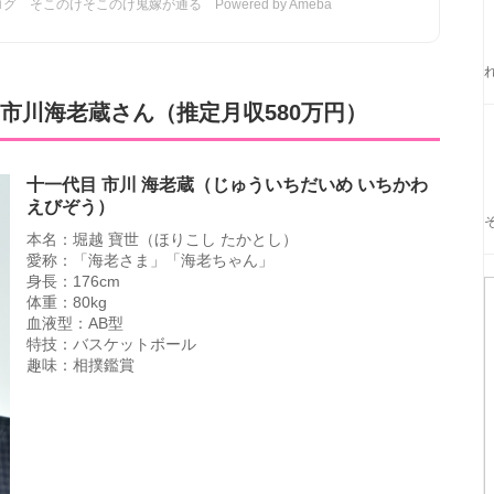
そこのけそこのけ鬼嫁が通る Powered by Ameba
市川海老蔵さん（推定月収580万円）
十一代目 市川 海老蔵（じゅういちだいめ いちかわ
えびぞう）
本名：堀越 寶世（ほりこし たかとし）
愛称：「海老さま」「海老ちゃん」
身長：176cm
体重：80kg
血液型：AB型
特技：バスケットボール
趣味：相撲鑑賞