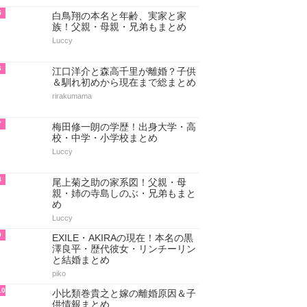
5
白鳥翔の本名と年齢、実家と家
族！父親・母親・兄弟もまとめ
Luccy
6
江口洋介と森高千里が離婚？子供
＆馴れ初めから現在まで総まとめ
rirakumama
7
梅田修一朗の学歴！出身大学・高
校・中学・小学校まとめ
Luccy
8
尾上菊之助の家系図！父親・母
親・姉の寺島しのぶ・兄弟もまと
め
Luccy
9
EXILE・AKIRAの現在！本名の黒
澤良平・歴代彼女・リンチーリン
と結婚まとめ
piko
10
小比類巻貴之と嫁の離婚原因＆子
供情報まとめ