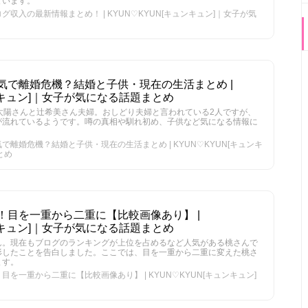
ています。
収入の最新情報まとめ！ | KYUN♡KYUN[キュンキュン]｜女子が気
気で離婚危機？結婚と子供・現在の生活まとめ |
ュンキュン]｜女子が気になる話題まとめ
太陽さんと辻希美さん夫婦。おしどり夫婦と言われている2人ですが、
が流れているようです。噂の真相や馴れ初め、子供など気になる情報に
離婚危機？結婚と子供・現在の生活まとめ | KYUN♡KYUN[キュンキ
とめ
！目を一重から二重に【比較画像あり】 |
ュンキュン]｜女子が気になる話題まとめ
ん。現在もブログのランキングが上位を占めるなど人気がある桃さんで
形したことを告白しました。ここでは、目を一重から二重に変えた桃さ
ます。
を一重から二重に【比較画像あり】 | KYUN♡KYUN[キュンキュン]