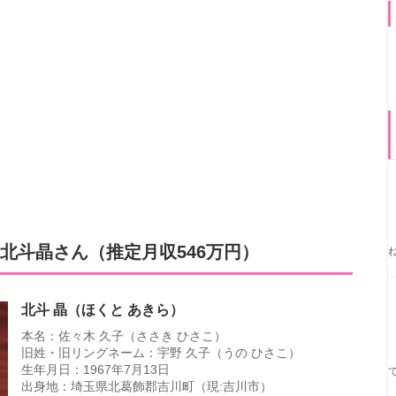
北斗晶さん（推定月収546万円）
北斗 晶（ほくと あきら）
本名：佐々木 久子（ささき ひさこ）
旧姓・旧リングネーム：宇野 久子（うの ひさこ）
生年月日：1967年7月13日
出身地：埼玉県北葛飾郡吉川町（現:吉川市）