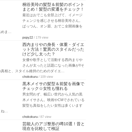
桐谷美玲の髪型＆前髪のポイント
まとめ！髪型の変遷をチェック！
最近はおでこも全部上げて、イメージ
チェンジを感じさせる桐谷美玲さん。
ぱっつん、オン眉、おでこ全開画像を
集めま…
popy22
/ 179 view
西内まりやの身長・体重・ダイエ
ット方法！驚異のスタイルだった
けど少し太った？
女優や歌手として活動する西内まりや
さんが太ったと話題になった画像が!!そ
の真相と、スタイル維持のためのダイエ…
chokokuru
/ 109 view
黒木メイサの髪型＆前髪を画像で
チェック☆女性も憧れる
男女問わず、幅広い世代から人気の黒
木メイサさん。映画やCMでされている
髪型も真似をしたい女性は多くいます
よね…
chokokuru
/ 87 view
芸能人のアゴ整形の噂10選！昔と
現在を比較して検証