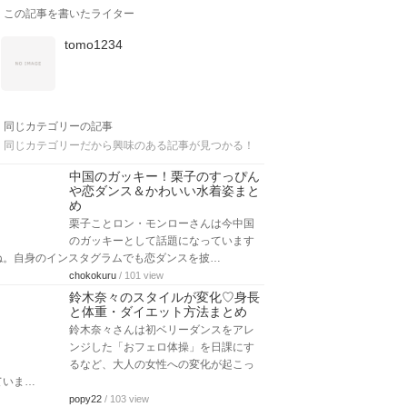
この記事を書いたライター
tomo1234
同じカテゴリーの記事
同じカテゴリーだから興味のある記事が見つかる！
中国のガッキー！栗子のすっぴん
や恋ダンス＆かわいい水着姿まと
め
栗子ことロン・モンローさんは今中国
のガッキーとして話題になっています
ね。自身のインスタグラムでも恋ダンスを披…
chokokuru
/ 101 view
鈴木奈々のスタイルが変化♡身長
と体重・ダイエット方法まとめ
鈴木奈々さんは初ベリーダンスをアレ
ンジした「おフェロ体操」を日課にす
るなど、大人の女性への変化が起こっ
ていま…
popy22
/ 103 view