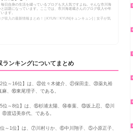
。毎日自身の生活を綴っているブログも大人気ですよね。そんな市川海
いと話題になっています。ここでは、市川海老蔵さんのブログ収入や年
ています。
収入の最新情報まとめ！ | KYUN♡KYUN[キュンキュン]｜女子が気
収ランキングについてまとめ
2位～16位】は、㉒佐々木健介、㉑保田圭、⑳薬丸裕
真麻、⑯東尾理子、である。
5位～8位】は、⑮杉浦太陽、⑭泰葉、⑬坂上忍、⑫川
、⑧渡辺美奈代、である。
7位～1位】は、⑦川村りか、⑥中川翔子、⑤小原正子、