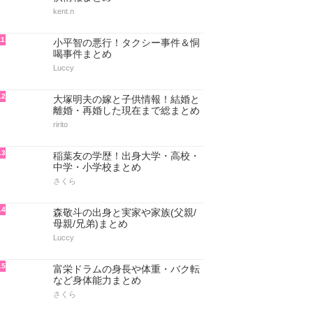
kent.n
11
小平智の悪行！タクシー事件＆恫
喝事件まとめ
Luccy
12
大塚明夫の嫁と子供情報！結婚と
離婚・再婚した現在まで総まとめ
ririto
13
稲葉友の学歴！出身大学・高校・
中学・小学校まとめ
さくら
14
森敬斗の出身と実家や家族(父親/
母親/兄弟)まとめ
Luccy
15
富栄ドラムの身長や体重・バク転
など身体能力まとめ
さくら