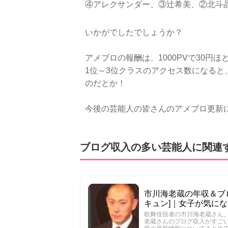
④アレクサンダー、③辻希美、②北斗
いかがでしたでしょうか？
アメブロの報酬は、1000PVで30円
1位～3位クラスのアクセス数になると
のだとか！
今後の芸能人の皆さんのアメブロ更新
ブログ収入の多い芸能人に関連
市川海老蔵の年収＆ブロ
キュン]｜女子が気に
歌舞伎役者の市川海老蔵さん
老蔵さんのブログ収入がすご