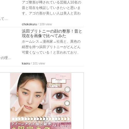
アゴ整形が噂されている芸能人10名の
昔と現在を検証していきたいと思いま
す。アゴの形が美しい人は美人と言わ
れて…
chokokuru
/ 109 view
浜田ブリトニーの顔の整形！昔と
現在を画像で比べてみた
ホームレス→漫画家→社長と、異色の
経歴を持つ浜田ブリトニーがどんどん
可愛くなっている！と言われており、
その理…
kaoru
/ 101 view