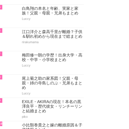
5
白鳥翔の本名と年齢、実家と家
族！父親・母親・兄弟もまとめ
Luccy
6
江口洋介と森高千里が離婚？子供
＆馴れ初めから現在まで総まとめ
rirakumama
7
梅田修一朗の学歴！出身大学・高
校・中学・小学校まとめ
Luccy
8
尾上菊之助の家系図！父親・母
親・姉の寺島しのぶ・兄弟もまと
め
Luccy
9
EXILE・AKIRAの現在！本名の黒
澤良平・歴代彼女・リンチーリン
と結婚まとめ
piko
10
小比類巻貴之と嫁の離婚原因＆子