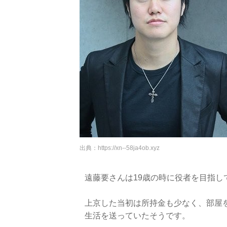
出典：
https://xn--58ja4ob.xyz
遠藤要さんは19歳の時に役者を目指し
上京した当初は所持金も少なく、部屋
生活を送っていたそうです。