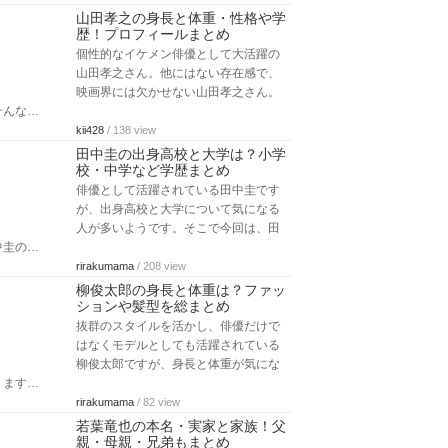
山田孝之の身長と体重・性格や学
歴！プロフィールまとめ
個性的なイケメン俳優として大活躍の
山田孝之さん。他にはない存在感で、
映画界には欠かせない山田孝之さん。
そんな…
kii428
/ 138 view
田中圭の出身高校と大学は？小学
校・中学など学歴まとめ
俳優として活躍されている田中圭です
が、出身高校と大学について気になる
人が多いようです。そこで今回は、田
中圭の…
rirakumama
/ 208 view
柳俊太郎の身長と体重は？ファッ
ションや髪型を総まとめ
抜群のスタイルを活かし、俳優だけで
はなくモデルとしても活躍されている
柳俊太郎ですが、身長と体重が気にな
ります…
rirakumama
/ 82 view
若葉竜也の本名・実家と家族！父
親・母親・兄弟もまとめ