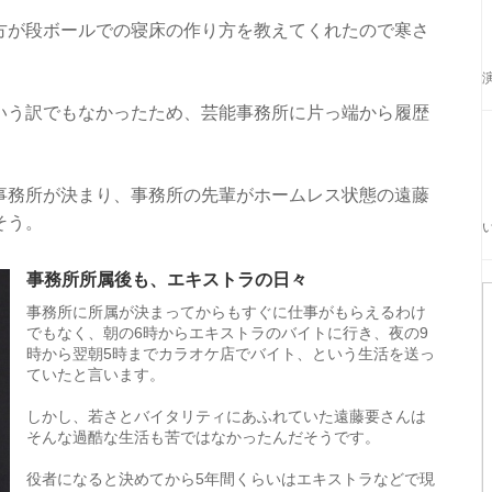
方が段ボールでの寝床の作り方を教えてくれたので寒さ
いう訳でもなかったため、芸能事務所に片っ端から履歴
事務所が決まり、事務所の先輩がホームレス状態の遠藤
そう。
事務所所属後も、エキストラの日々
事務所に所属が決まってからもすぐに仕事がもらえるわけ
でもなく、朝の6時からエキストラのバイトに行き、夜の9
時から翌朝5時までカラオケ店でバイト、という生活を送っ
ていたと言います。
しかし、若さとバイタリティにあふれていた遠藤要さんは
そんな過酷な生活も苦ではなかったんだそうです。
役者になると決めてから5年間くらいはエキストラなどで現