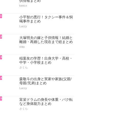
供情報まとめ
kent.n
11
小平智の悪行！タクシー事件＆恫
喝事件まとめ
Luccy
12
大塚明夫の嫁と子供情報！結婚と
離婚・再婚した現在まで総まとめ
ririto
13
稲葉友の学歴！出身大学・高校・
中学・小学校まとめ
さくら
14
森敬斗の出身と実家や家族(父親/
母親/兄弟)まとめ
Luccy
15
富栄ドラムの身長や体重・バク転
など身体能力まとめ
さくら