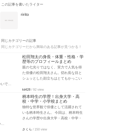
この記事を書いたライター
ririto
同じカテゴリーの記事
同じカテゴリーだから興味のある記事が見つかる！
松田翔太の身長・体重・性格・学
歴等のプロフィールまとめ
親の七光りではなく、実力で人気を得
た俳優の松田翔太さん。切れ長な目と
シュッとした顔立ちはとてもかっこい
いいで…
kii428
/ 92 view
柄本時生の学歴！出身大学・高
校・中学・小学校まとめ
独特な世界観で俳優として活躍されて
いる柄本時生さん。 今回は、柄本時生
さんの学歴や出身大学・高校・中学・
小…
さくら
/ 150 view