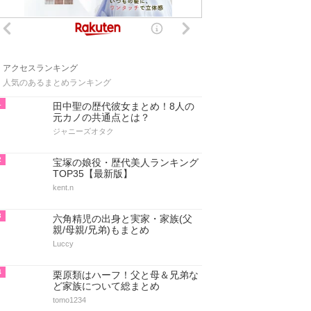
アクセスランキング
人気のあるまとめランキング
1
田中聖の歴代彼女まとめ！8人の
元カノの共通点とは？
ジャニーズオタク
2
宝塚の娘役・歴代美人ランキング
TOP35【最新版】
kent.n
3
六角精児の出身と実家・家族(父
親/母親/兄弟)もまとめ
Luccy
4
栗原類はハーフ！父と母＆兄弟な
ど家族について総まとめ
tomo1234