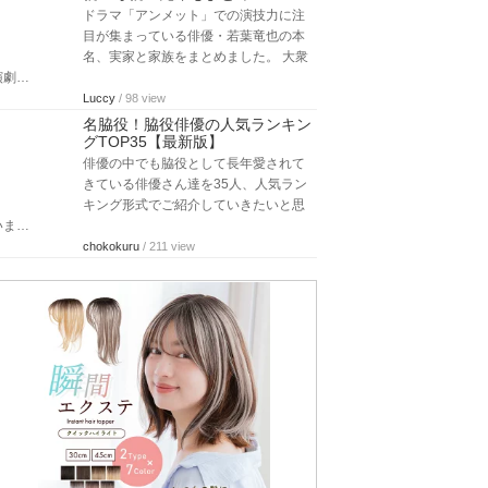
ドラマ「アンメット」での演技力に注
目が集まっている俳優・若葉竜也の本
名、実家と家族をまとめました。 大衆
演劇…
Luccy
/ 98 view
名脇役！脇役俳優の人気ランキン
グTOP35【最新版】
俳優の中でも脇役として長年愛されて
きている俳優さん達を35人、人気ラン
キング形式でご紹介していきたいと思
いま…
chokokuru
/ 211 view