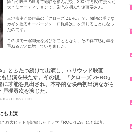
舞台や映画の世界で経験を積んだ後、2007年初めて挑んだ
大きなオーディションで、栄光を掴んだ遠藤要さん。
三池崇史監督作品の『クローズ ZERO』で、物語の重要な
カギを握るキーパーソン「戸梶勇次」を演じることになっ
たのです。
この役で一躍脚光を浴びることとなり、その存在感は年を
重ねるごとに増していきました。
UNA」とふたつ続けて出演し、ハリウッド映画
rift」にも出演を果たす。その後、『クローズ ZERO』
督に才能を見出され、本格的な映画初出演ながら
・戸梶勇次を演じた。
07/10/act1_de8d.html
にも出演
放送され大ヒットを記録したドラマ『ROOKIES』にも出演。