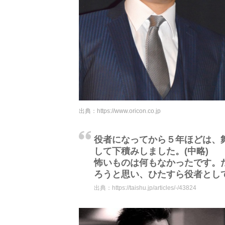
出典：
https://www.oricon.co.jp
役者になってから５年ほどは、
して下積みしました。(中略)
怖いものは何もなかったです。
ろうと思い、ひたすら役者とし
出典：
https://taishu.jp/articles/-/43824