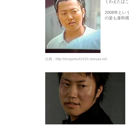
くわえたばこ
2008年と
の姿も違和感
出典：
http://shogamu42424.seesaa.net