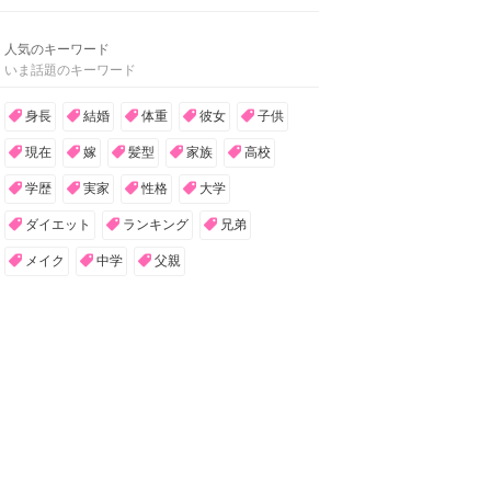
人気のキーワード
いま話題のキーワード
身長
結婚
体重
彼女
子供
現在
嫁
髪型
家族
高校
学歴
実家
性格
大学
ダイエット
ランキング
兄弟
メイク
中学
父親