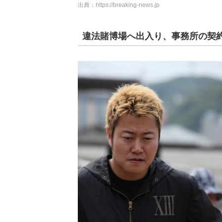
出典：
https://breaking-news.jp
違法賭博場へ出入り、事務所の契