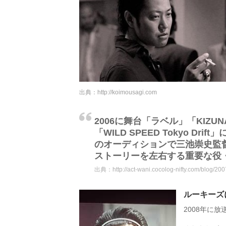
出典：
http://koimousagi.com
2006に舞台「ラベル」「KIZ
「WILD SPEED Tokyo D
のオーディションで三池崇史監
ストーリーを左右する重要な役
出典：
http://act-wani.cocolog-nifty.com/blog/20
ルーキーズ
2008年に