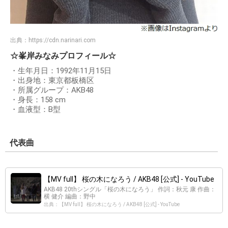
出典：
https://cdn.narinari.com
☆峯岸みなみプロフィール☆
・生年月日：1992年11月15日
・出身地：東京都板橋区
・所属グループ：AKB48
・身長：158 cm
・血液型：B型
代表曲
【MV full】 桜の木になろう / AKB48 [公式] - YouTube
AKB48 20thシングル「桜の木になろう」 作詞：秋元 康 作曲：
横 健介 編曲：野中
出典：【MV full】 桜の木になろう / AKB48 [公式] - YouTube