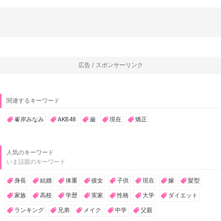
広告 / スポンサーリンク
関連するキーワード
峯岸みなみ
AKB48
歯
現在
矯正
人気のキーワード
いま話題のキーワード
身長
結婚
体重
彼女
子供
現在
嫁
髪型
家族
高校
学歴
実家
性格
大学
ダイエット
ランキング
兄弟
メイク
中学
父親