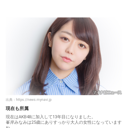
出典：
https://news.mynavi.jp
現在も所属
現在はAKB48に加入して13年目になりました。
峯岸みなみは25歳にありすっかり大人の女性になっています
ね。