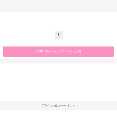
----------------------------------------------------------------
1
KYUN♡KYUNトップページに戻る
広告 / スポンサーリンク