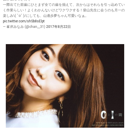
一際出てた前歯にひとまず全ての歯を揃えて、次からはそれらを引っ込めてい
く作業らしい！よくわかんないけどワクワクする！柴山先生に会うのも月一の
楽しみ\( ˆoˆ )/にしても、山邊歩夢ちゃん可愛いなぁ。
pic.twitter.com/shSb8sElpt
— 峯岸みなみ (@chan__31)
2017年8月22日