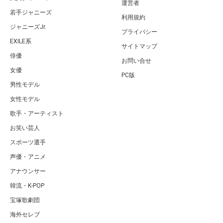
運営者
若手ジャニーズ
利用規約
ジャニーズJr.
プライバシー
EXILE系
サイトマップ
俳優
お問い合せ
女優
PC版
男性モデル
女性モデル
歌手・アーティスト
お笑い芸人
スポーツ選手
声優・アニメ
アナウンサー
韓流・K-POP
宝塚歌劇団
海外セレブ