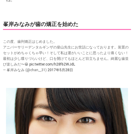
峯岸みなみが歯の矯正を始めた
この度、歯列矯正はじめました。
アニバーサリーデンタルギンザの柴山先生にお世話になっております。装置の
セットがめちゃくちゃ早い！そして私は運がいいことに思ったより痛くない！
最初は少し喋りづらいけど、口を開けてもほとんど目立ちません。綺麗な歯並
び楽しみだ〜😁
pic.twitter.com/h28f62WJdL
— 峯岸みなみ (@chan__31)
2017年5月28日