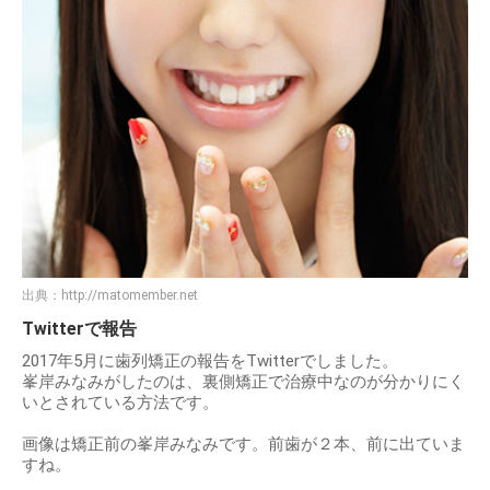
出典：
http://matomember.net
Twitterで報告
2017年5月に歯列矯正の報告をTwitterでしました。
峯岸みなみがしたのは、裏側矯正で治療中なのが分かりにく
いとされている方法です。
画像は矯正前の峯岸みなみです。前歯が２本、前に出ていま
すね。