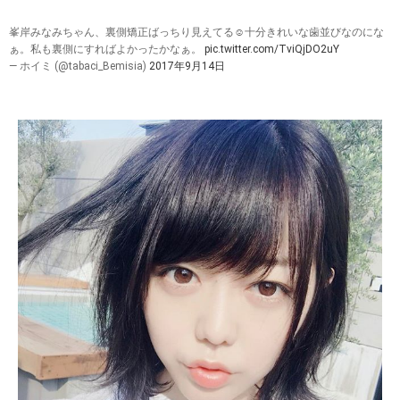
峯岸みなみちゃん、裏側矯正ばっちり見えてる☺️十分きれいな歯並びなのにな
ぁ。私も裏側にすればよかったかなぁ。
pic.twitter.com/TviQjDO2uY
— ホイミ (@tabaci_Bemisia)
2017年9月14日