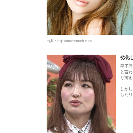
出典：
http://nowbranch.com
劣化
平子理
と言わ
り施術
しかし
したり