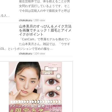
最近芸能界では、体を鍛えることが男
女問わず流行しているようです。そこ
で今回は芸能人の中で腹筋女子と呼ば
れる人…
chokokuru
/ 288 view
山本美月のすっぴん＆メイク方法
を画像でチェック！眉毛とアイメ
イクがポイント
「CanCam」で専属モデルを務めてい
た山本美月さん。雑誌では、「ウサギ
系OL」というポジションで甘めの服を…
chokokuru
/ 104 view