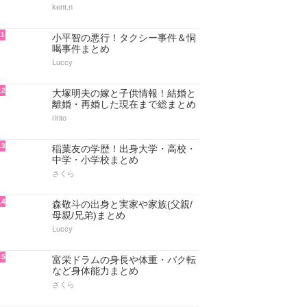
kent.n
11
小平智の悪行！タクシー事件＆恫
喝事件まとめ
Luccy
12
大塚明夫の嫁と子供情報！結婚と
離婚・再婚した現在まで総まとめ
ririto
13
稲葉友の学歴！出身大学・高校・
中学・小学校まとめ
さくら
14
森敬斗の出身と実家や家族(父親/
母親/兄弟)まとめ
Luccy
15
富栄ドラムの身長や体重・バク転
など身体能力まとめ
さくら