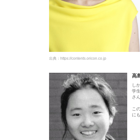
出典：
https://contents.oricon.co.jp
高
し
学
さ
こ
に