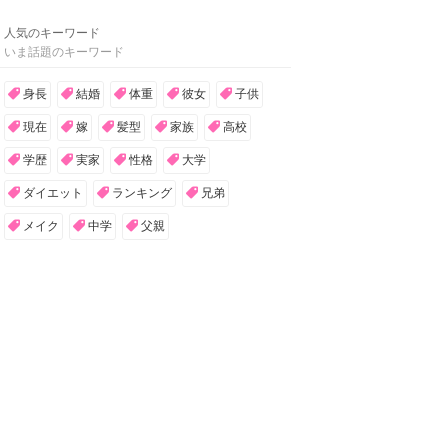
人気のキーワード
いま話題のキーワード
身長
結婚
体重
彼女
子供
現在
嫁
髪型
家族
高校
学歴
実家
性格
大学
ダイエット
ランキング
兄弟
メイク
中学
父親