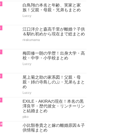
5
白鳥翔の本名と年齢、実家と家
族！父親・母親・兄弟もまとめ
Luccy
6
江口洋介と森高千里が離婚？子供
＆馴れ初めから現在まで総まとめ
rirakumama
7
梅田修一朗の学歴！出身大学・高
校・中学・小学校まとめ
Luccy
8
尾上菊之助の家系図！父親・母
親・姉の寺島しのぶ・兄弟もまと
め
Luccy
9
EXILE・AKIRAの現在！本名の黒
澤良平・歴代彼女・リンチーリン
と結婚まとめ
piko
10
小比類巻貴之と嫁の離婚原因＆子
供情報まとめ