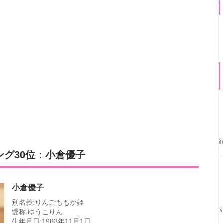
グ30位：小倉優子
小倉優子
別名義:りんごももか姫
愛称:ゆうこりん
生年月日:1983年11月1日