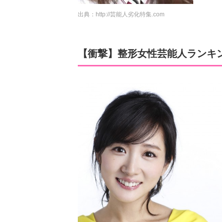
出典：
http://芸能人劣化特集.com
【衝撃】整形女性芸能人ランキン