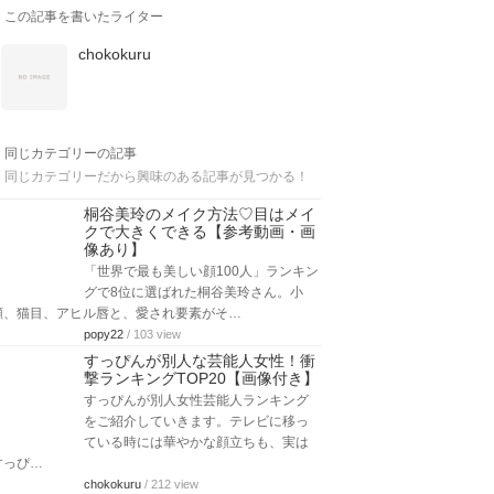
この記事を書いたライター
chokokuru
同じカテゴリーの記事
同じカテゴリーだから興味のある記事が見つかる！
桐谷美玲のメイク方法♡目はメイ
クで大きくできる【参考動画・画
像あり】
「世界で最も美しい顔100人」ランキン
グで8位に選ばれた桐谷美玲さん。小
顔、猫目、アヒル唇と、愛され要素がそ…
popy22
/ 103 view
すっぴんが別人な芸能人女性！衝
撃ランキングTOP20【画像付き】
すっぴんが別人女性芸能人ランキング
をご紹介していきます。テレビに移っ
ている時には華やかな顔立ちも、実は
すっぴ…
chokokuru
/ 212 view