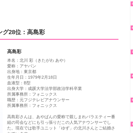
グ28位：高島彩
高島彩
本名：北川 彩（きたがわ あや）
愛称：アヤパン
出身地：東京都
生年月日：1979年2月18日
血液型：B型
出身大学：成蹊大学法学部政治学科卒業
所属事務所：フォニックス
職歴：元フジテレビアナウンサー
所属事務所：フォニックス
高島彩さんは、あやぱんの愛称で親しまれバラエティー番
組の司会などにも引っ張りだこの人気アナウンサーでし
た。現在では歌手ユニット「ゆず」の北川さんとご結婚さ