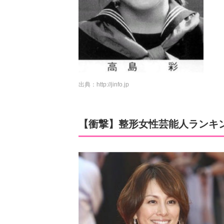
出典：
http://jinfo.jp
【衝撃】整形女性芸能人ランキン