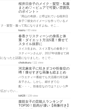
桜井日奈子のメイク・髪型・私服
まとめ♡＜ピュアで可愛い雰囲気
のポイント＞
「岡山の奇跡」と呼ばれている桜井日
奈子♡彼女のイメージを作っているメ
イク・髪型・服って気になりますよね。そこ…
kaoru
/ 83 view
春香クリスティーンの身長と体
重・ダイエット方法5選！痩せて
スタイル抜群に
スイス生まれ、スイス育ちの春香クリ
スティーンさんが、2017年頃痩せて綺
麗になったと話題になりました。そこで…
chokokuru
/ 111 view
河北麻友子に吐きダコや拒食症の
噂！痩せすぎな画像も総まとめ
バラエティー番組でも大活躍の河北麻
友子さん。しかし、細すぎて心
配・・・。拒食症なのでは？という声
が広がってい…
kii428
/ 139 view
腹筋女子の芸能人ランキング
TOP30！筋肉が凄い【画像付き】