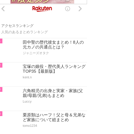
アクセスランキング
人気のあるまとめランキング
1
田中聖の歴代彼女まとめ！8人の
元カノの共通点とは？
ジャニーズオタク
2
宝塚の娘役・歴代美人ランキング
TOP35【最新版】
kent.n
3
六角精児の出身と実家・家族(父
親/母親/兄弟)もまとめ
Luccy
4
栗原類はハーフ！父と母＆兄弟な
ど家族について総まとめ
tomo1234