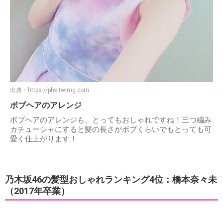
出典：
https://pbs.twimg.com
ボブヘアのアレンジ
ボブヘアのアレンジも、とってもおしゃれですね！三つ編み
カチューシャにすると髪の長さがボブくらいでもとっても可
愛く仕上がります！
乃木坂46の髪型おしゃれランキング4位：橋本奈々未
（2017年卒業）