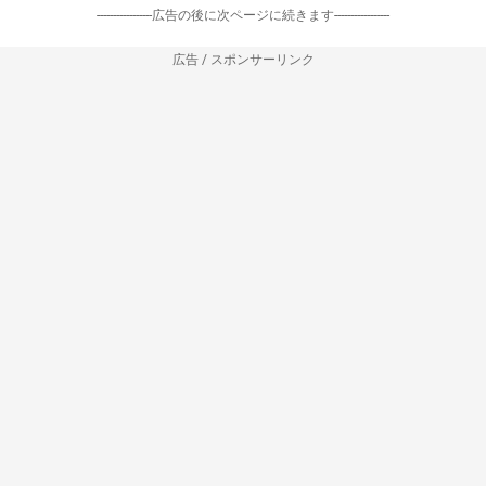
-----------------広告の後に次ページに続きます-----------------
広告 / スポンサーリンク