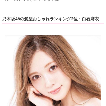
乃木坂46の髪型おしゃれランキング2位：白石麻衣