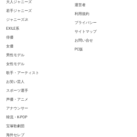
大人ジャニーズ
運営者
若手ジャニーズ
利用規約
ジャニーズJr.
プライバシー
EXILE系
サイトマップ
俳優
お問い合せ
女優
PC版
男性モデル
女性モデル
歌手・アーティスト
お笑い芸人
スポーツ選手
声優・アニメ
アナウンサー
韓流・K-POP
宝塚歌劇団
海外セレブ