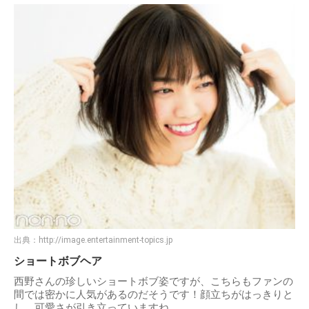
出典：
http://image.entertainment-topics.jp
ショートボブヘア
西野さんの珍しいショートボブ姿ですが、こちらもファンの
間では密かに人気があるのだそうです！顔立ちがはっきりと
し、可愛さが引き立っていますね。