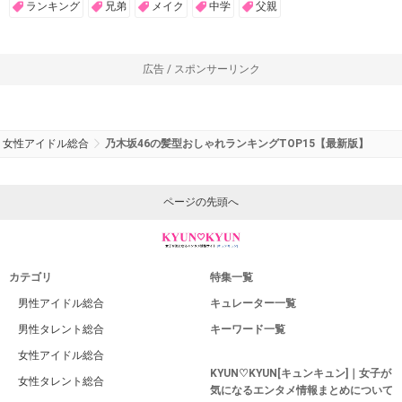
ランキング
兄弟
メイク
中学
父親
広告 / スポンサーリンク
女性アイドル総合
乃木坂46の髪型おしゃれランキングTOP15【最新版】
ページの先頭へ
カテゴリ
特集一覧
男性アイドル総合
キュレーター一覧
男性タレント総合
キーワード一覧
女性アイドル総合
KYUN♡KYUN[キュンキュン]｜女子が
女性タレント総合
気になるエンタメ情報まとめについて