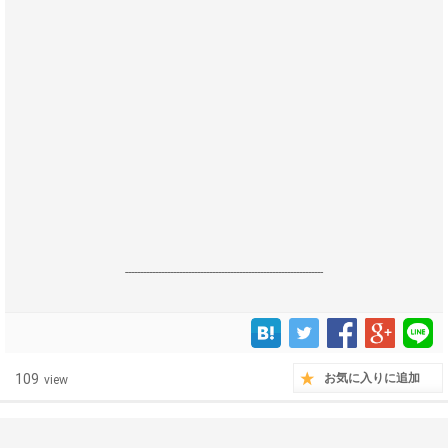
------------------------------------------------------------------
109
お気に入りに追加
view