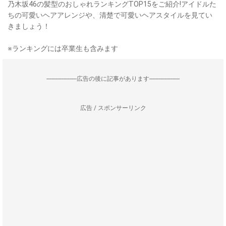
乃木坂46の髪型のおしゃれランキングTOP15をご紹介!アイドルた
ちの可愛いヘアアレンジや、清楚で可愛いヘアスタイルを見てい
きましょう！
※ランキングには卒業生も含みます
--------------------広告の後に記事があります--------------------
広告 / スポンサーリンク