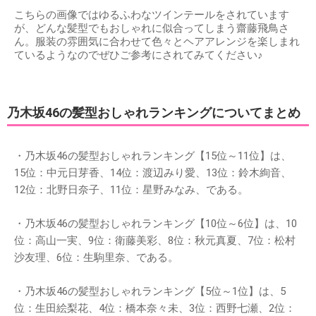
こちらの画像ではゆるふわなツインテールをされています
が、どんな髪型でもおしゃれに似合ってしまう齋藤飛鳥さ
ん。服装の雰囲気に合わせて色々とヘアアレンジを楽しまれ
ているようなのでぜひご参考にされてみてください♪
乃木坂46の髪型おしゃれランキングについてまとめ
・乃木坂46の髪型おしゃれランキング【15位～11位】は、
15位：中元日芽香、14位：渡辺みり愛、13位：鈴木絢音、
12位：北野日奈子、11位：星野みなみ、である。
・乃木坂46の髪型おしゃれランキング【10位～6位】は、10
位：高山一実、9位：衛藤美彩、8位：秋元真夏、7位：松村
沙友理、6位：生駒里奈、である。
・乃木坂46の髪型おしゃれランキング【5位～1位】は、5
位：生田絵梨花、4位：橋本奈々未、3位：西野七瀬、2位：