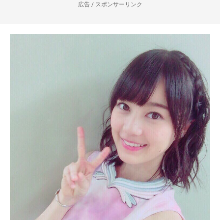
広告 / スポンサーリンク