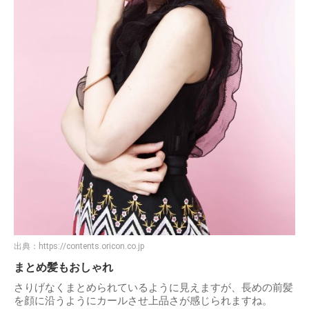
出典：
https://contents.oricon.co.jp
まとめ髪もおしゃれ
さりげなくまとめられているように見えますが、長めの前髪
を顔に沿うようにカールさせ上品さが感じられますね。