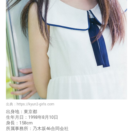
出典：
https://kyun2-girls.com
出身地：東京都
生年月日：1998年8月10日
身長：158cm
所属事務所：乃木坂46合同会社