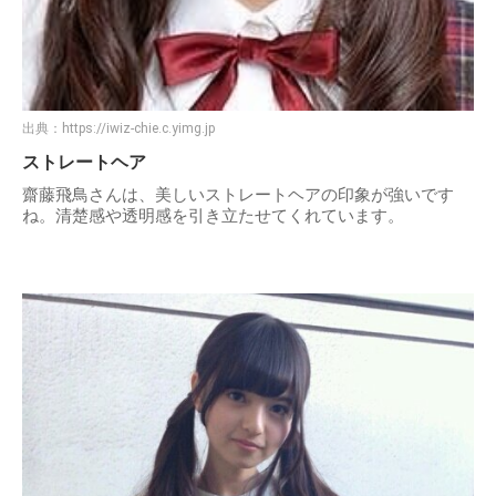
出典：
https://iwiz-chie.c.yimg.jp
ストレートヘア
齋藤飛鳥さんは、美しいストレートヘアの印象が強いです
ね。清楚感や透明感を引き立たせてくれています。