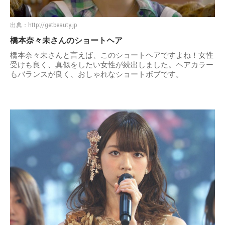
出典：
http://getbeauty.jp
橋本奈々未さんのショートヘア
橋本奈々未さんと言えば、このショートヘアですよね！女性
受けも良く、真似をしたい女性が続出しました。ヘアカラー
もバランスが良く、おしゃれなショートボブです。