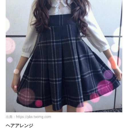
出典：
https://pbs.twimg.com
ヘアアレンジ