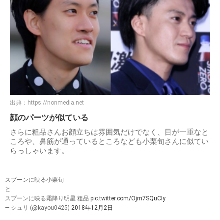
出典：
https://nonmedia.net
顔のパーツが似ている
さらに粗品さんお顔立ちは雰囲気だけでなく、目が一重なと
ころや、鼻筋が通っているところなども小栗旬さんに似てい
らっしゃいます。
スプーンに映る小栗旬
と
スプーンに映る霜降り明星 粗品
pic.twitter.com/Ojm7SQuCIy
— シュリ (@kayou0425)
2018年12月2日