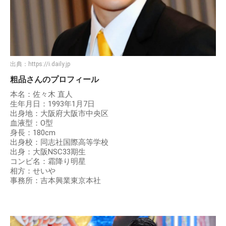
出典：
https://i.daily.jp
粗品さんのプロフィール
本名：佐々木 直人
生年月日：1993年1月7日
出身地：大阪府大阪市中央区
血液型：O型
身長：180cm
出身校：同志社国際高等学校
出身：大阪NSC33期生
コンビ名：霜降り明星
相方：せいや
事務所：吉本興業東京本社