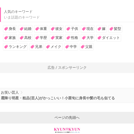
人気のキーワード
いま話題のキーワード
身長
結婚
体重
彼女
子供
現在
嫁
髪型
家族
高校
学歴
実家
性格
大学
ダイエット
ランキング
兄弟
メイク
中学
父親
広告 / スポンサーリンク
お笑い芸人
霜降り明星・粗品(芸人)がかっこいい！小栗旬に身長や髪の毛も似てる
ページの先頭へ