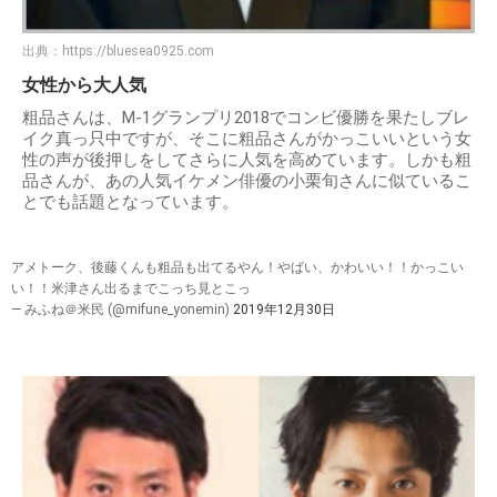
出典：
https://bluesea0925.com
女性から大人気
粗品さんは、M-1グランプリ2018でコンビ優勝を果たしブレ
イク真っ只中ですが、そこに粗品さんがかっこいいという女
性の声が後押しをしてさらに人気を高めています。しかも粗
品さんが、あの人気イケメン俳優の小栗旬さんに似ているこ
とでも話題となっています。
アメトーク、後藤くんも粗品も出てるやん！やばい、かわいい！！かっこい
い！！米津さん出るまでこっち見とこっ
— みふね＠米民 (@mifune_yonemin)
2019年12月30日