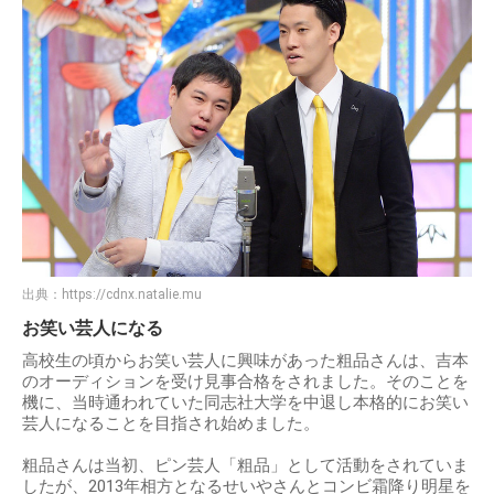
出典：
https://cdnx.natalie.mu
お笑い芸人になる
高校生の頃からお笑い芸人に興味があった粗品さんは、吉本
のオーディションを受け見事合格をされました。そのことを
機に、当時通われていた同志社大学を中退し本格的にお笑い
芸人になることを目指され始めました。
粗品さんは当初、ピン芸人「粗品」として活動をされていま
したが、2013年相方となるせいやさんとコンビ霜降り明星を