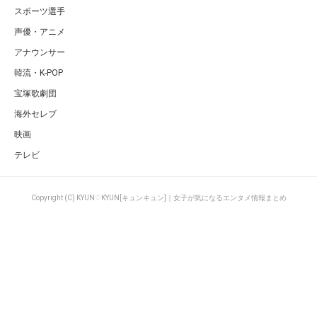
スポーツ選手
声優・アニメ
アナウンサー
韓流・K-POP
宝塚歌劇団
海外セレブ
映画
テレビ
Copyright (C) KYUN♡KYUN[キュンキュン]｜女子が気になるエンタメ情報まとめ