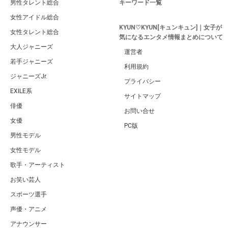
男性タレント総合
キーワード一覧
女性アイドル総合
KYUN♡KYUN[キュンキュン]｜女子が
女性タレント総合
気になるエンタメ情報まとめについて
大人ジャニーズ
運営者
若手ジャニーズ
利用規約
ジャニーズJr.
プライバシー
EXILE系
サイトマップ
俳優
お問い合せ
女優
PC版
男性モデル
女性モデル
歌手・アーティスト
お笑い芸人
スポーツ選手
声優・アニメ
アナウンサー