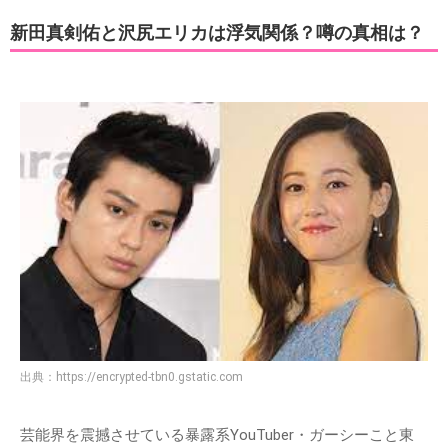
新田真剣佑と沢尻エリカは浮気関係？噂の真相は？
出典：
https://encrypted-tbn0.gstatic.com
芸能界を震撼させている暴露系YouTuber・ガーシーこと東