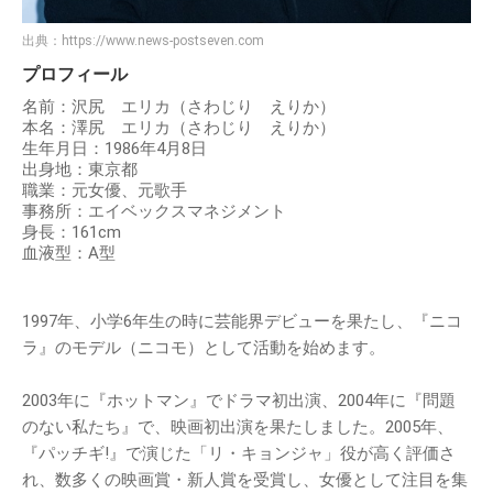
出典：
https://www.news-postseven.com
プロフィール
名前：沢尻 エリカ（さわじり えりか）
本名：澤尻 エリカ（さわじり えりか）
生年月日：1986年4月8日
出身地：東京都
職業：元女優、元歌手
事務所：エイベックスマネジメント
身長：161cm
血液型：A型
1997年、小学6年生の時に芸能界デビューを果たし、『ニコ
ラ』のモデル（ニコモ）として活動を始めます。
2003年に『ホットマン』でドラマ初出演、2004年に『問題
のない私たち』で、映画初出演を果たしました。2005年、
『パッチギ!』で演じた「リ・キョンジャ」役が高く評価さ
れ、数多くの映画賞・新人賞を受賞し、女優として注目を集