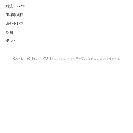
韓流・K-POP
宝塚歌劇団
海外セレブ
映画
テレビ
Copyright (C) KYUN♡KYUN[キュンキュン]｜女子が気になるエンタメ情報まとめ