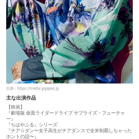
出典：
https://media.gqjapan.jp
主な出演作品
【映画】
『劇場版 仮面ライダードライブ サプライズ・フューチャ
ー』
『ちはやふる』シリーズ
『チア☆ダン〜女子高生がチアダンスで全米制覇しちゃった
ホントの話〜』