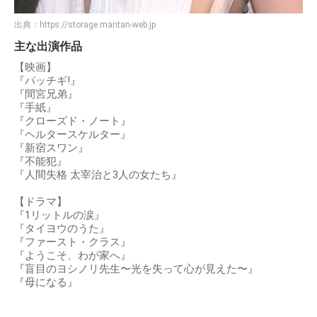
出典：
https://storage.mantan-web.jp
主な出演作品
【映画】
『パッチギ!』
『間宮兄弟』
『手紙』
『クローズド・ノート』
『ヘルタースケルター』
『新宿スワン』
『不能犯』
『人間失格 太宰治と3人の女たち』
【ドラマ】
『1リットルの涙』
『タイヨウのうた』
『ファースト・クラス』
『ようこそ、わが家へ』
『盲目のヨシノリ先生〜光を失って心が見えた〜』
『母になる』