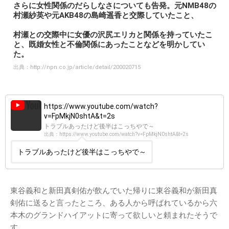
さらに女性関係のだらしなさについても告発。元NMB48の
村瀬紗英や元AKB48の島崎遥香と交際していたこと、
村瀬との交際中に女優の沢尻エリカと関係を持っていたこ
と、既婚女性と不倫関係にあったことなどを明かしてい
た。
出典：
http://npn.co.jp/article/detail/200020715
https://www.youtube.com/watch?
v=FpMkjN0shtA&t=2s
トラブルあったけど後半はこっちやで～
出典：https://www.youtube.com/watch?v=FpMkjN0shtA&t=2s
トラブルあったけど後半はこっちやで～
東谷義和と新田真剣佑が飲んでいた帰りに東谷義和が新田真
剣佑に送ると言ったところ、ある人から呼ばれているから六
本木のグランドハイアットに寄って欲しいと頼まれたそうで
す。