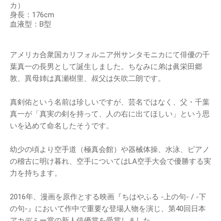
カ）
身長：176cm
血液型：B型
アメリカ合衆国カリフォルニア州サンタモニカにて俳優の千
葉真一の長男として誕生しました。ちなみに弟は眞栄田郷
敦、異母姉は真瀬樹里、叔父は矢吹二朗です。
真剣佑という名前は珍しいですが、芸名ではなく、父・千葉
真一が「真実の剣を持って、人の右に出てほしい」という思
いを込めて命名したそうです。
幼少の頃より空手道（極真会館）や器械体操、水泳、ピアノ
の稽古に明け暮れ、空手についてはLA空手大会で優勝する実
力を持ちます。
2016年、漫画を原作とする映画『ちはやふる -上の句- / -下
の句-』において作中で重要な登場人物を演じ、第40回日本
アカデミー賞の新人俳優賞を受賞しました。