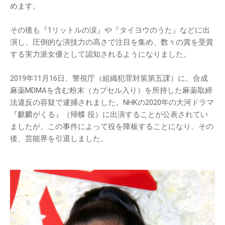
めます。
その後も『1リットルの涙』や『タイヨウのうた』などに出
演し、圧倒的な演技力の高さで注目を集め、数々の賞を受賞
する実力派女優として認知されるようになりました。
2019年11月16日、警視庁（組織犯罪対策第五課）に、合成
麻薬MDMAを含む粉末（カプセル入り）を所持した麻薬取締
法違反の容疑で逮捕されました。NHKの2020年の大河ドラマ
『麒麟がくる』（帰蝶 役）に出演することが公表されてい
ましたが、この事件によって役を降板することになり、その
後、芸能界を引退しました。