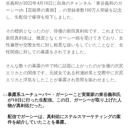
谷義和が2022年4月10日に自身のチャンネル「東谷義和のガ
ーシーch【芸能界の裏側】」の登録者数100万人突破を記念
し、生配信で爆弾を投下しました。
その標的となったのが、俳優の新田真剣佑です。これまでに
新田真剣佑は、幾度となくガーシー砲を受けてきており、女
性遍歴や交際女性に対し粗悪な扱いをしていたことなど、女
性関係に対しての暴露をされてきました。
そんな数々の暴露の中で特に話題に上がったのが女優の沢尻
エリカとの関係です。元彼女である村瀬紗英と交際中に沢尻
エリカと浮気をしたことが暴露され世間を賑わせました。
暴露系ユーチューバー・ガーシーこと実業家の東谷義和氏
が10日に行った生配信。この日、ガーシーが取り上げた人
物が真剣佑だった。
配信でガーシーは、真剣佑にステルスマーケティングの案
件を紹介していたことを暴露。