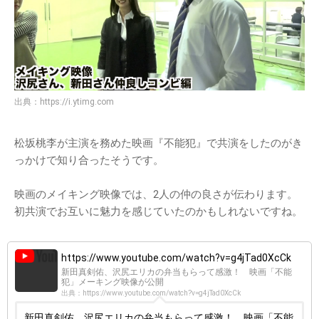
出典：
https://i.ytimg.com
松坂桃李が主演を務めた映画『不能犯』で共演をしたのがき
っかけで知り合ったそうです。
映画のメイキング映像では、2人の仲の良さが伝わります。
初共演でお互いに魅力を感じていたのかもしれないですね。
https://www.youtube.com/watch?v=g4jTad0XcCk
新田真剣佑、沢尻エリカの弁当もらって感激！ 映画「不能
犯」メーキング映像が公開
出典：https://www.youtube.com/watch?v=g4jTad0XcCk
新田真剣佑、沢尻エリカの弁当もらって感激！ 映画「不能