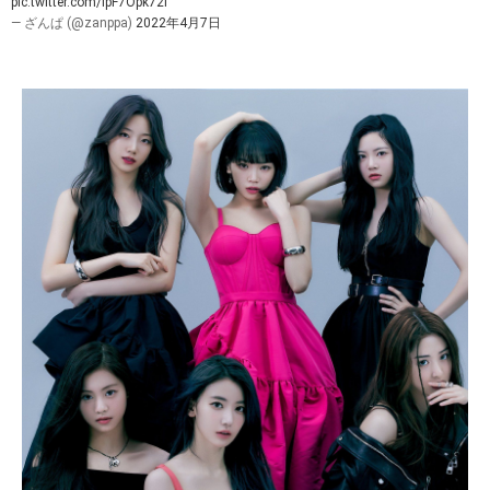
pic.twitter.com/ipF7Opk72I
— ざんぱ (@zanppa)
2022年4月7日