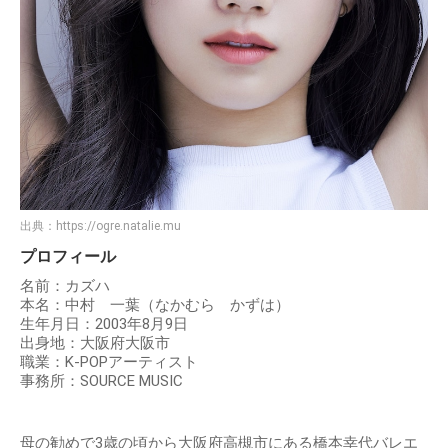
出典：
https://ogre.natalie.mu
プロフィール
名前：カズハ
本名：中村 一葉（なかむら かずは）
生年月日：2003年8月9日
出身地：大阪府大阪市
職業：K-POPアーティスト
事務所：SOURCE MUSIC
母の勧めで3歳の頃から大阪府高槻市にある橋本幸代バレエ