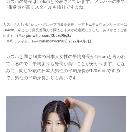
カズハの身長は174cmと公表されています。メンバーの中で
1番身長が高くスタイルも抜群ですよね。
カズハさん174cmというグループ内最高身長、一方キムチェウォンリーダーは
164cm。今ここに身長差萌えで悶える未来が確定致しました、ありがとうござ
います。(早い
pic.twitter.com/XUJxqF5q8x
— 寿司ラフィム。 (@KimKangKwon903)
2022年4月7日
カズハと同じ18歳の日本人女性の平均身長が156cmと言われ
ているので、平均よりも身長が高いことが分かります。ちな
みに、同じ18歳の日本人男性の平均身長が170.6cmですの
で、男性の平均身長よりも高いです。