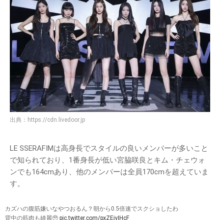
出典：
https://cdn.livedoor.jp
LE SSERAFIMは高身長でスタイルの良いメンバーが多いこと
で知られており、1番身長が低い宮脇咲良とキム・チェウォ
ンでも164cmあり、他のメンバーは全員170cmを超えていま
す。
カズハの腹筋嫌いなやつおるん？朝から0.5倍速でスクショしたわ
背中の筋肉も綺麗🥹
pic.twitter.com/pxZEjvIHcF