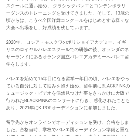
スクールに通い始め、 クラシックバレエとコンテンポラリ
ーダンスのトレーニングを受けてきました。そして、13歳の
頃からは、こうべ全国洋舞コンクールをはじめとする様々な
大会へ出場をし、好成績を残しています。
2020年、 ロシア・モスクワのボリショイアカデミー、イギ
リスのロイヤルバレエスクールでの研修の後、オランダのネ
ザーランドにあるオランダ国立バレエアカデミーへバレエ留
学をします。
バレエを始めて15年目になる留学一年目の頃、バレエをやっ
ている自分に対して悩みを抱え始め、留学前にBLACKPINKの
ミュージック・ビデオを偶然見つけた事をきっかけに大阪で
行われたBLACKPINKのコンサートに行き、感化されたことも
あり、2021年にK-POPオーディションに参加しました。
留学先からオンラインでオーディションを受け、合格をしま
した。合格当時、学校でバレエ団オーディション準備と重な