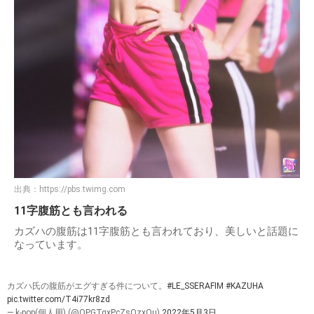
出典：
https://pbs.twimg.com
11字腹筋とも言われる
カズハの腹筋は11字腹筋とも言われており、美しいと話題に
なっています。
カズハ氏の腹筋がエグすぎる件について。
#LE_SSERAFIM
#KAZUHA
pic.twitter.com/T4i77kr8zd
— k-pop(個人用) (@OPGTgxPcZsQzxQu)
2022年5月3日