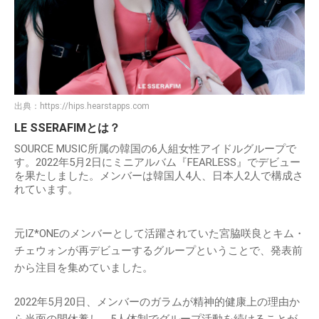
出典：
https://hips.hearstapps.com
LE SSERAFIMとは？
SOURCE MUSIC所属の韓国の6人組女性アイドルグループで
す。2022年5月2日にミニアルバム『FEARLESS』でデビュー
を果たしました。メンバーは韓国人4人、日本人2人で構成さ
れています。
元IZ*ONEのメンバーとして活躍されていた宮脇咲良とキム・
チェウォンが再デビューするグループということで、発表前
から注目を集めていました。
2022年5月20日、メンバーのガラムが精神的健康上の理由か
ら当面の間休養し、5人体制でグループ活動を続けることが