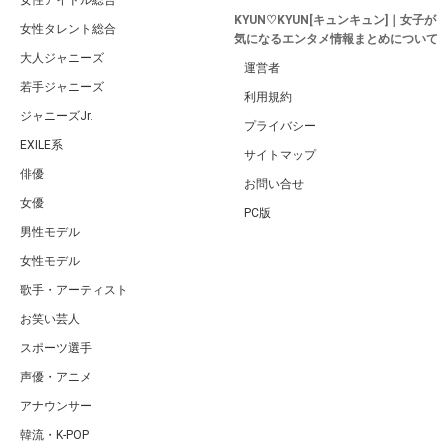
KYUN♡KYUN[キュンキュン]｜女子が
女性タレント総合
気になるエンタメ情報まとめについて
大人ジャニーズ
運営者
若手ジャニーズ
利用規約
ジャニーズJr.
プライバシー
EXILE系
サイトマップ
俳優
お問い合せ
女優
PC版
男性モデル
女性モデル
歌手・アーティスト
お笑い芸人
スポーツ選手
声優・アニメ
アナウンサー
韓流・K-POP