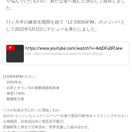
り悩んでいたものの、新たな道へ進むと決心して渡韓しまし
た。
11ヶ月半の練習生期間を経て『LE SSERAFIM』のメンバーと
して2022年5月2日にデビューを果たしました。
https://www.youtube.com/watch?v=4vbDFu0PUew
出典：https://www.youtube.com/watch?v=4vbDFu0PUew
LESSERAFIM カズハ。
・2003年生
・日本とオランダの複数国籍保有者
・身長174cm
・舞踊実力者
ソスの社長が🇳🇱行った理由これか。
次のホ·ユンジンもニュージャージー出身で英語🙆‍♀️欧州キャスティングのカズハ
も韓国語、日本語以外に他言語可能🙆‍♀️
宮脇咲良と併せて日本含め、世界見越した組み合わせ。