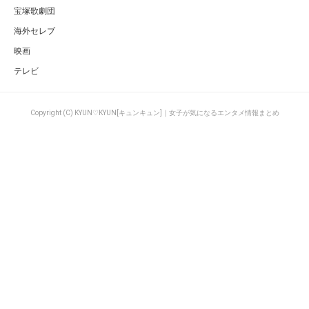
宝塚歌劇団
海外セレブ
映画
テレビ
Copyright (C) KYUN♡KYUN[キュンキュン]｜女子が気になるエンタメ情報まとめ