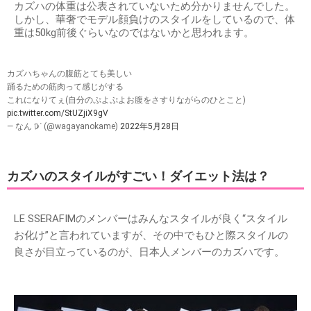
カズハの体重は公表されていないため分かりませんでした。
しかし、華奢でモデル顔負けのスタイルをしているので、体
重は50kg前後ぐらいなのではないかと思われます。
カズハちゃんの腹筋とても美しい
踊るための筋肉って感じがする
これになりてぇ(自分のぷよぷよお腹をさすりながらのひとこと)
pic.twitter.com/StUZjiX9gV
— なん 𖠚ᐝ (@wagayanokame)
2022年5月28日
カズハのスタイルがすごい！ダイエット法は？
LE SSERAFIMのメンバーはみんなスタイルが良く“スタイル
お化け”と言われていますが、その中でもひと際スタイルの
良さが目立っているのが、日本人メンバーのカズハです。