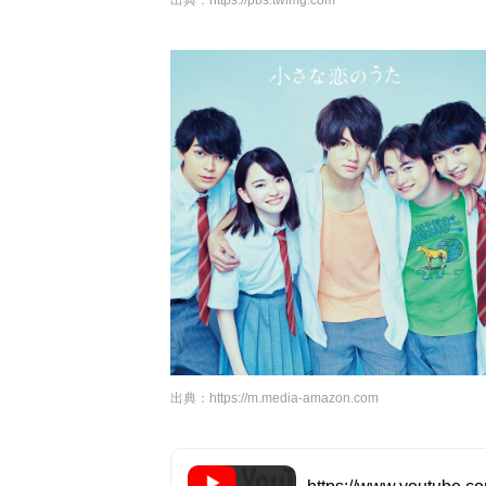
出典：
https://pbs.twimg.com
出典：
https://m.media-amazon.com