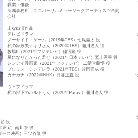
職業：俳優
所属事務所：ユニバーサルミュージックアーティスツ合同
会社
主な出演作品
テレビドラマ
ノーサイド・ゲーム（2019年TBS）七尾圭太 役
私の家政夫ナギサさん（2020年TBS）瀬川遙人 役
教場II（2021年フジテレビ）稲辺隆 役
星になりたかった君と（2021年日本テレビ）鷲上秀星 役
レンアイ漫画家（2021年フジテレビ） 二階堂藤悟 役
プロミス・シンデレラ（2021年TBS）片岡壱成 役
カナカナ（2022年NHK）日暮正直 役
ウェブドラマ
私の部下のハルトくん（2020年Paravi）瀬川遙人 役
彰 役
年東宝）南川崇 役
ザース映画）三ツ谷隆 役