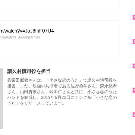
com/watch?v=JoJ6lnF07U4
m/watch?v=JoJ6lnF07U4
譜久村慎司役を担当
眞栄田郷敦さんは、「小さな恋のうた」で譜久村慎司役を
担当。また、映画の共演者である佐野勇斗さん、森永悠希
さん、山田杏奈さん、鈴木仁さんと共に、小さな恋のうた
バンドを結成し、2019年5月22日にシングル「小さな恋の
うた」をリリースしています。