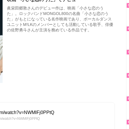
眞栄田郷敦さんのデビュー作は、映画「小さな恋のう
た」。ロックバンドMONGOL800の名曲「小さな恋のう
た」がもとになっている名作映画であり、ボーカルダンス
ユニットM!LKのメンバーとしても活動している歌手、俳優
の佐野勇斗さんが主演を務めている作品です。
com/watch?v=NWMlFj0PPtQ
m/watch?v=NWMlFj0PPtQ