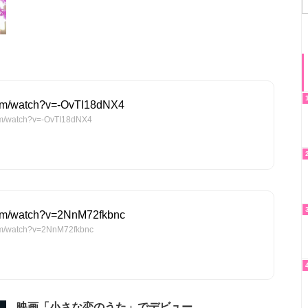
com/watch?v=-OvTI18dNX4
m/watch?v=-OvTI18dNX4
com/watch?v=2NnM72fkbnc
m/watch?v=2NnM72fkbnc
映画「小さな恋のうた」でデビュー