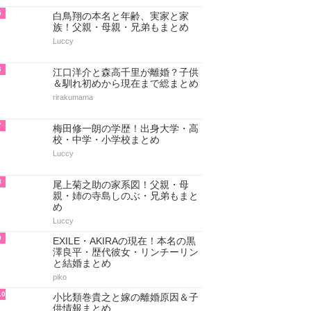
5
白鳥翔の本名と年齢、実家と家
族！父親・母親・兄弟もまとめ
Luccy
6
江口洋介と森高千里が離婚？子供
＆馴れ初めから現在まで総まとめ
rirakumama
7
梅田修一朗の学歴！出身大学・高
校・中学・小学校まとめ
Luccy
8
尾上菊之助の家系図！父親・母
親・姉の寺島しのぶ・兄弟もまと
め
Luccy
9
EXILE・AKIRAの現在！本名の黒
澤良平・歴代彼女・リンチーリン
と結婚まとめ
piko
10
小比類巻貴之と嫁の離婚原因＆子
供情報まとめ