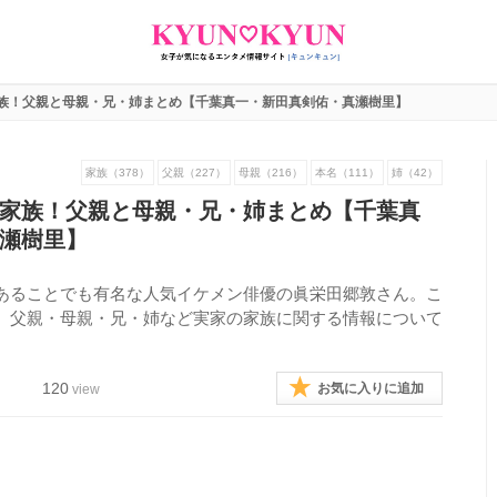
族！父親と母親・兄・姉まとめ【千葉真一・新田真剣佑・真瀬樹里】
家族（378）
父親（227）
母親（216）
本名（111）
姉（42）
家族！父親と母親・兄・姉まとめ【千葉真
瀬樹里】
あることでも有名な人気イケメン俳優の眞栄田郷敦さん。こ
、父親・母親・兄・姉など実家の家族に関する情報について
120
お気に入りに追加
view