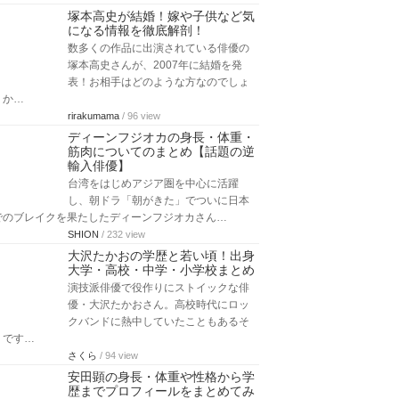
塚本高史が結婚！嫁や子供など気
になる情報を徹底解剖！
数多くの作品に出演されている俳優の
塚本高史さんが、2007年に結婚を発
表！お相手はどのような方なのでしょ
うか…
rirakumama
/ 96 view
ディーンフジオカの身長・体重・
筋肉についてのまとめ【話題の逆
輸入俳優】
台湾をはじめアジア圏を中心に活躍
し、朝ドラ「朝がきた」でついに日本
でのブレイクを果たしたディーンフジオカさん…
SHION
/ 232 view
大沢たかおの学歴と若い頃！出身
大学・高校・中学・小学校まとめ
演技派俳優で役作りにストイックな俳
優・大沢たかおさん。高校時代にロッ
クバンドに熱中していたこともあるそ
うです…
さくら
/ 94 view
安田顕の身長・体重や性格から学
歴までプロフィールをまとめてみ