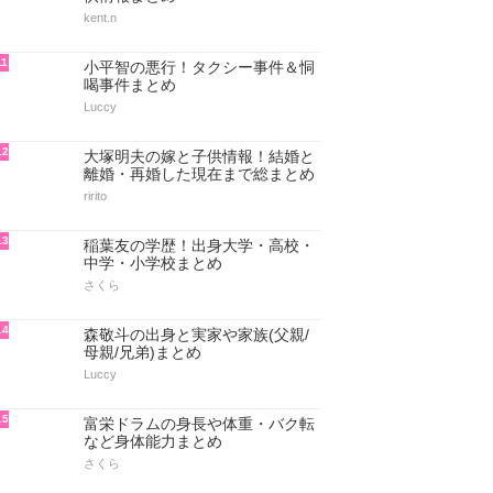
kent.n
11
小平智の悪行！タクシー事件＆恫
喝事件まとめ
Luccy
12
大塚明夫の嫁と子供情報！結婚と
離婚・再婚した現在まで総まとめ
ririto
13
稲葉友の学歴！出身大学・高校・
中学・小学校まとめ
さくら
14
森敬斗の出身と実家や家族(父親/
母親/兄弟)まとめ
Luccy
15
富栄ドラムの身長や体重・バク転
など身体能力まとめ
さくら