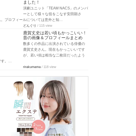
ました！
演劇ユニット「TEAM NACS」のメンバ
ーとして様々な役をこなす安田顕さ
ん。プロフィールについては意外と知…
どんぐり
/ 115 view
鹿賀丈史は若い頃もかっこいい！
昔の画像＆プロフィールまとめ
数多くの作品に出演されている俳優の
鹿賀丈史さん。現在もかっこいいです
が、若い頃は相当な二枚目だったよう
です。…
rirakumama
/ 118 view