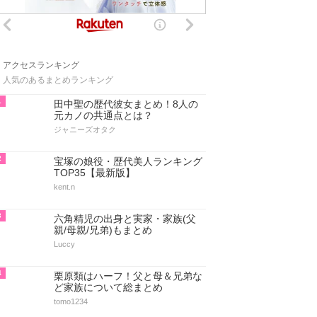
アクセスランキング
人気のあるまとめランキング
1
田中聖の歴代彼女まとめ！8人の
元カノの共通点とは？
ジャニーズオタク
2
宝塚の娘役・歴代美人ランキング
TOP35【最新版】
kent.n
3
六角精児の出身と実家・家族(父
親/母親/兄弟)もまとめ
Luccy
4
栗原類はハーフ！父と母＆兄弟な
ど家族について総まとめ
tomo1234