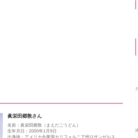
眞栄田郷敦さん
名前：眞栄田郷敦（まえだごうどん）
生年月日：2000年1月9日
出身地：アメリカ合衆国カリフォルニア州ロサンゼルス