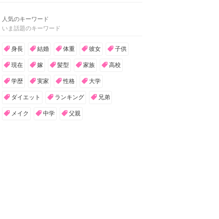
人気のキーワード
いま話題のキーワード
身長
結婚
体重
彼女
子供
現在
嫁
髪型
家族
高校
学歴
実家
性格
大学
ダイエット
ランキング
兄弟
メイク
中学
父親