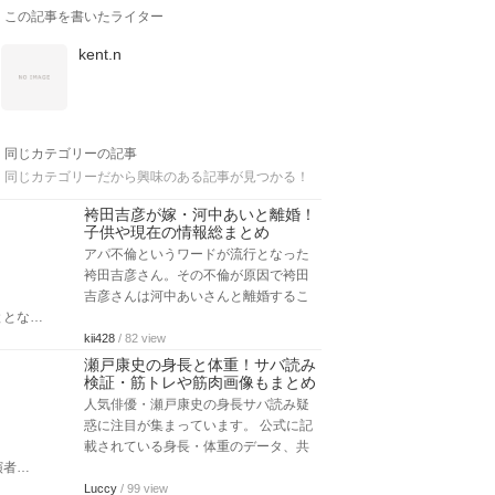
この記事を書いたライター
kent.n
同じカテゴリーの記事
同じカテゴリーだから興味のある記事が見つかる！
袴田吉彦が嫁・河中あいと離婚！
子供や現在の情報総まとめ
アパ不倫というワードが流行となった
袴田吉彦さん。その不倫が原因で袴田
吉彦さんは河中あいさんと離婚するこ
ととな…
kii428
/ 82 view
瀬戸康史の身長と体重！サバ読み
検証・筋トレや筋肉画像もまとめ
人気俳優・瀬戸康史の身長サバ読み疑
惑に注目が集まっています。 公式に記
載されている身長・体重のデータ、共
演者…
Luccy
/ 99 view