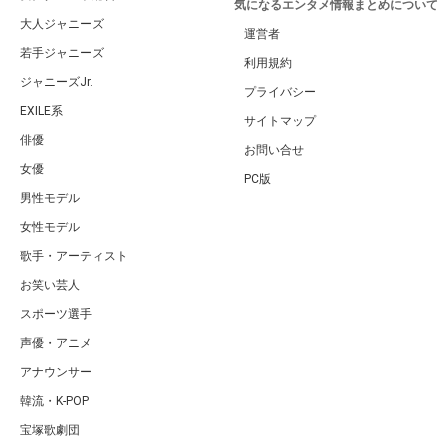
気になるエンタメ情報まとめについて
大人ジャニーズ
運営者
若手ジャニーズ
利用規約
ジャニーズJr.
プライバシー
EXILE系
サイトマップ
俳優
お問い合せ
女優
PC版
男性モデル
女性モデル
歌手・アーティスト
お笑い芸人
スポーツ選手
声優・アニメ
アナウンサー
韓流・K-POP
宝塚歌劇団