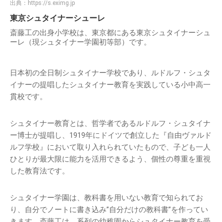
出典：
https://s.eximg.jp
東京シュタイナーシューレ
斎藤工の出身小学校は、東京都にある東京シュタイナーシュ
ーレ（現シュタイナー学園初等部）です。
日本初の全日制シュタイナー学校であり、ルドルフ・シュタ
イナーの提唱したシュタイナー教育を実践している小中高一
貫校です。
シュタイナー教育とは、哲学者であるルドルフ・シュタイナ
ー博士が提唱し、1919年にドイツで創立した『自由ヴァルド
ルフ学校』において取り入れられていたもので、子ども一人
ひとりが最大限に能力を活用できるよう、個性の尊重を重視
した教育法です。
シュタイナー学園は、教科書を用いない教育で知られてお
り、自分でノートに書き込み”自分だけの教科書”を作ってい
きます。斎藤工は、系列の幼稚園からシュタイナー教育を受