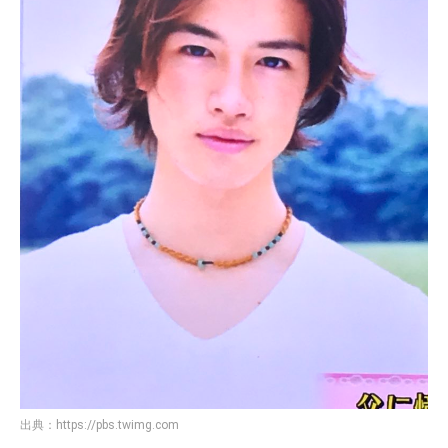
出典：
https://pbs.twimg.com