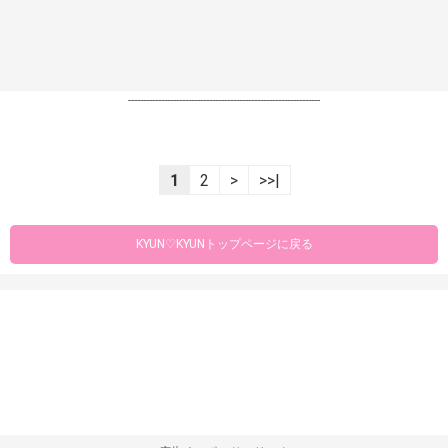
----------------------------------------------------------------
1
2
>
>>|
KYUN♡KYUNトップページに戻る