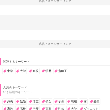
広告 / スポンサーリンク
広告 / スポンサーリンク
関連するキーワード
中学
大学
高校
学歴
斎藤工
人気のキーワード
いま話題のキーワード
身長
結婚
体重
彼女
子供
現在
嫁
髪型
家族
高校
学歴
実家
性格
大学
ダイエット