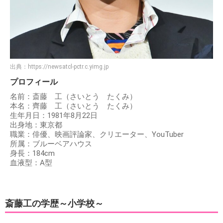
出典：
https://newsatcl-pctr.c.yimg.jp
プロフィール
名前：斎藤 工（さいとう たくみ）
本名：齊藤 工（さいとう たくみ）
生年月日：1981年8月22日
出身地：東京都
職業：俳優、映画評論家、クリエーター、YouTuber
所属：ブルーベアハウス
身長：184cm
血液型：A型
斎藤工の学歴～小学校～