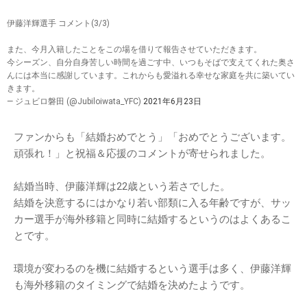
伊藤洋輝選手 コメント(3/3)
また、今月入籍したことをこの場を借りて報告させていただきます。
今シーズン、自分自身苦しい時間を過ごす中、いつもそばで支えてくれた奥さ
んには本当に感謝しています。これからも愛溢れる幸せな家庭を共に築いてい
きます。
— ジュビロ磐田 (@Jubiloiwata_YFC)
2021年6月23日
ファンからも「結婚おめでとう」「おめでとうございます。
頑張れ！」と祝福＆応援のコメントが寄せられました。
結婚当時、伊藤洋輝は22歳という若さでした。
結婚を決意するにはかなり若い部類に入る年齢ですが、サッ
カー選手が海外移籍と同時に結婚するというのはよくあるこ
とです。
環境が変わるのを機に結婚するという選手は多く、伊藤洋輝
も海外移籍のタイミングで結婚を決めたようです。