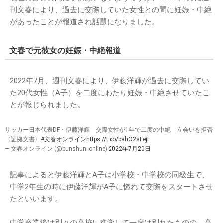
刊文春により、過去に交際していた女性との間に妊娠・中絶
があったことが報道され話題になりました。
文春で元彼女の妊娠・中絶報道
2022年7月、週刊文春により、伊藤洋輝が過去に交際してい
た20代女性（A子）を二度にわたり妊娠・中絶させていたこ
とが報じられました。
サッカー日本代表DF・伊藤洋輝 交際女性が1年で二度の中絶 立会いを拒否
〈証拠文書〉
#文春オンライン
https://t.co/bahO2sFejE
— 文春オンライン (@bunshun_online)
2022年7月20日
記事によると伊藤洋輝とA子は小学校・中学校の同級生で、
中学2年生の時に伊藤洋輝がA子に惚れて交際をスタートさせ
たといいます。
中学卒業後は別々の高校に進学して一度は別れたものの、高