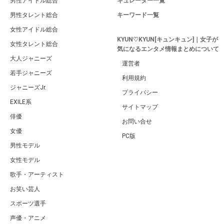
男性アイドル総合
キュレーター一覧
男性タレント総合
キーワード一覧
女性アイドル総合
KYUN♡KYUN[キュンキュン]｜女子が
女性タレント総合
気になるエンタメ情報まとめについて
大人ジャニーズ
運営者
若手ジャニーズ
利用規約
ジャニーズJr.
プライバシー
EXILE系
サイトマップ
俳優
お問い合せ
女優
PC版
男性モデル
女性モデル
歌手・アーティスト
お笑い芸人
スポーツ選手
声優・アニメ