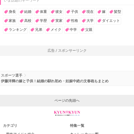
いま話題のキーワード
身長
結婚
体重
彼女
子供
現在
嫁
髪型
家族
高校
学歴
実家
性格
大学
ダイエット
ランキング
兄弟
メイク
中学
父親
広告 / スポンサーリンク
スポーツ選手
伊藤洋輝の嫁と子供！結婚の馴れ初め・妊娠中絶の文春砲もまとめ
ページの先頭へ
カテゴリ
特集一覧