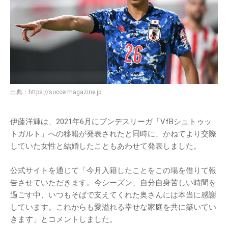
出典：
https://soccermagazine.jp
伊藤洋輝は、2021年6月にブンデスリーガ「VfBシュトゥッ
トガルト」への移籍が発表されたと同時に、かねてより交際
していた女性と結婚したこともあわせて発表しました。
公式サイトを通じて「今月入籍したことをこの場を借りて報
告させていただきます。今シーズン、自分自身苦しい時間を
過ごす中、いつもそばで支えてくれた奥さんには本当に感謝
しています。これからも愛溢れる幸せな家庭を共に築いてい
きます」とコメントしました。