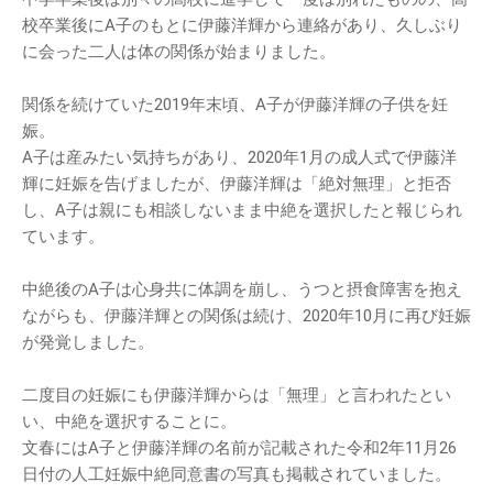
校卒業後にA子のもとに伊藤洋輝から連絡があり、久しぶり
に会った二人は体の関係が始まりました。
関係を続けていた2019年末頃、A子が伊藤洋輝の子供を妊
娠。
A子は産みたい気持ちがあり、2020年1月の成人式で伊藤洋
輝に妊娠を告げましたが、伊藤洋輝は「絶対無理」と拒否
し、A子は親にも相談しないまま中絶を選択したと報じられ
ています。
中絶後のA子は心身共に体調を崩し、うつと摂食障害を抱え
ながらも、伊藤洋輝との関係は続け、2020年10月に再び妊娠
が発覚しました。
二度目の妊娠にも伊藤洋輝からは「無理」と言われたとい
い、中絶を選択することに。
文春にはA子と伊藤洋輝の名前が記載された令和2年11月26
日付の人工妊娠中絶同意書の写真も掲載されていました。