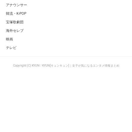
アナウンサー
韓流・K-POP
宝塚歌劇団
海外セレブ
映画
テレビ
Copyright (C) KYUN♡KYUN[キュンキュン]｜女子が気になるエンタメ情報まとめ