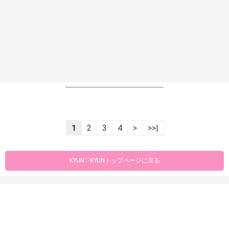
----------------------------------------------------------------
1
2
3
4
>
>>|
KYUN♡KYUNトップページに戻る