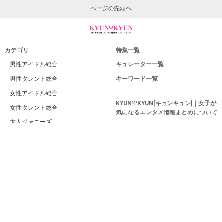
ページの先頭へ
カテゴリ
特集一覧
男性アイドル総合
キュレーター一覧
男性タレント総合
キーワード一覧
女性アイドル総合
KYUN♡KYUN[キュンキュン]｜女子が
女性タレント総合
気になるエンタメ情報まとめについて
大人ジャニーズ
運営者
若手ジャニーズ
利用規約
ジャニーズJr.
プライバシー
EXILE系
サイトマップ
俳優
お問い合せ
女優
PC版
男性モデル