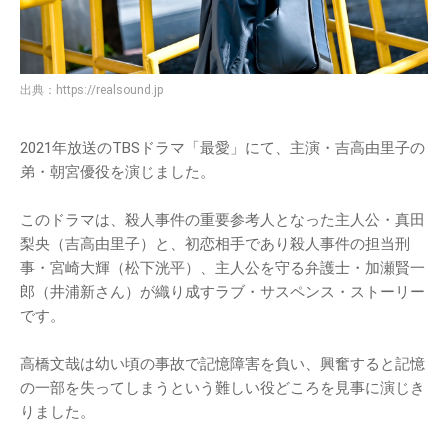
出典：
https://realsound.jp
2021年放送のTBSドラマ「最愛」にて、主演・吉高由里子の
弟・朝宮優役を演じました。
このドラマは、殺人事件の重要参考人となった主人公・真田
梨央（吉高由里子）と、初恋相手であり殺人事件の担当刑
事・宮崎大輝（松下洸平）、主人公を守る弁護士・加瀬賢一
郎（井浦新さん）が織り成すラブ・サスペンス・ストーリー
です。
高橋文哉は幼い頃の事故で記憶障害を負い、興奮すると記憶
の一部を失ってしまうという難しい役どころを見事に演じき
りました。