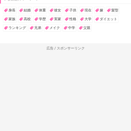
身長
結婚
体重
彼女
子供
現在
嫁
髪型
家族
高校
学歴
実家
性格
大学
ダイエット
ランキング
兄弟
メイク
中学
父親
広告 / スポンサーリンク