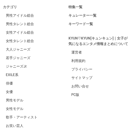
カテゴリ
特集一覧
男性アイドル総合
キュレーター一覧
男性タレント総合
キーワード一覧
女性アイドル総合
KYUN♡KYUN[キュンキュン]｜女子が
女性タレント総合
気になるエンタメ情報まとめについて
大人ジャニーズ
運営者
若手ジャニーズ
利用規約
ジャニーズJr.
プライバシー
EXILE系
サイトマップ
俳優
お問い合せ
女優
PC版
男性モデル
女性モデル
歌手・アーティスト
お笑い芸人