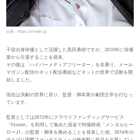
出典：
https://ameblo.jp
子役出身俳優として活躍した黒田勇樹ですが、2010年に俳優
業から引退することを発表。
その後は「ハイパーメディアフリーター」を名乗り、メール
マガジン配信やネット配信番組などネットの世界で活動を開
始しました。
現在は演劇の世界に戻り、監督・脚本業や劇団主宰を行なっ
ています。
監督としては2012年にクラウドファンディングサービス
「Firoom」を利用して集めた資金で特撮映画「メンタルヒー
ローJ1」の監督・脚本を務めることを発表した他、2016年の
ゆうばり国際ファンタスティック映画祭に作品を出展してい