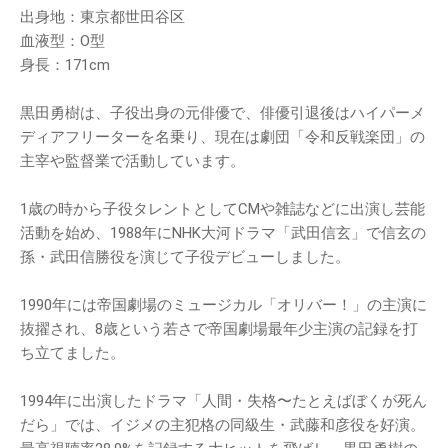
出身地：東京都世田谷区
血液型：O型
身長：171cm
黒田勇樹は、子役出身の元俳優で、俳優引退後はハイパーメ
ディアフリーターを名乗り、現在は劇団「令和反戦楽団」の
主宰や監督業で活動しています。
1歳の時から子役タレントとしてCMや雑誌などに出演し芸能
活動を始め、1988年にNHK大河ドラマ「武田信玄」で信玄の
孫・武田信勝役を演じて子役デビューしました。
1990年には帝国劇場のミュージカル「オリバー！」の主演に
抜擢され、8歳という若さで帝国劇場最年少主演の記録を打
ち立てました。
1994年に出演したドラマ「人間・失格〜たとえばぼくが死ん
だら」では、イジメの主犯格の同級生・武藤和彦役を好演。