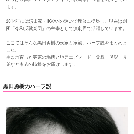
ます。
2014年には演出家・IKKANの誘いで舞台に復帰し、現在は劇
団「令和反戦楽団」の主宰として演劇界で活躍しています。
ここではそんな黒田勇樹の実家と家族、ハーフ説をまとめま
した。
生まれ育った実家の場所と地元エピソード、父親・母親・兄
弟など家族の情報をお届けします。
黒田勇樹のハーフ説