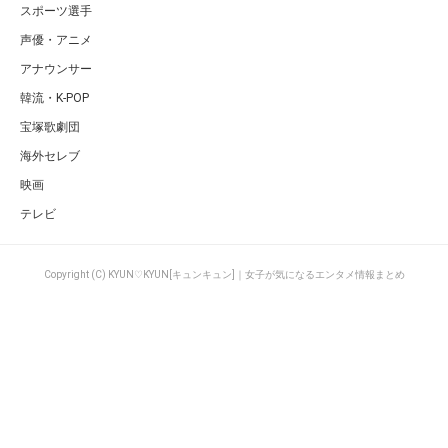
スポーツ選手
声優・アニメ
アナウンサー
韓流・K-POP
宝塚歌劇団
海外セレブ
映画
テレビ
Copyright (C) KYUN♡KYUN[キュンキュン]｜女子が気になるエンタメ情報まとめ