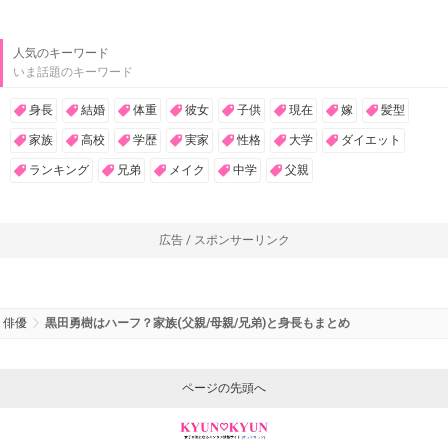
人気のキーワード
いま話題のキーワード
身長
結婚
体重
彼女
子供
現在
嫁
髪型
家族
高校
学歴
実家
性格
大学
ダイエット
ランキング
兄弟
メイク
中学
父親
広告 / スポンサーリンク
俳優
黒田勇樹はハーフ？家族(父親/母親/兄弟)と身長もまとめ
ページの先頭へ