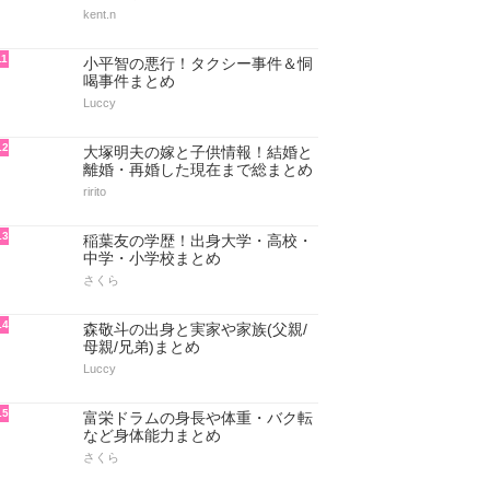
kent.n
11
小平智の悪行！タクシー事件＆恫
喝事件まとめ
Luccy
12
大塚明夫の嫁と子供情報！結婚と
離婚・再婚した現在まで総まとめ
ririto
13
稲葉友の学歴！出身大学・高校・
中学・小学校まとめ
さくら
14
森敬斗の出身と実家や家族(父親/
母親/兄弟)まとめ
Luccy
15
富栄ドラムの身長や体重・バク転
など身体能力まとめ
さくら