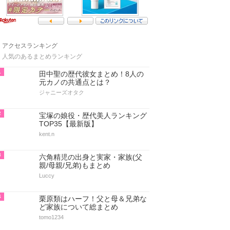
アクセスランキング
人気のあるまとめランキング
1
田中聖の歴代彼女まとめ！8人の
元カノの共通点とは？
ジャニーズオタク
2
宝塚の娘役・歴代美人ランキング
TOP35【最新版】
kent.n
3
六角精児の出身と実家・家族(父
親/母親/兄弟)もまとめ
Luccy
4
栗原類はハーフ！父と母＆兄弟な
ど家族について総まとめ
tomo1234