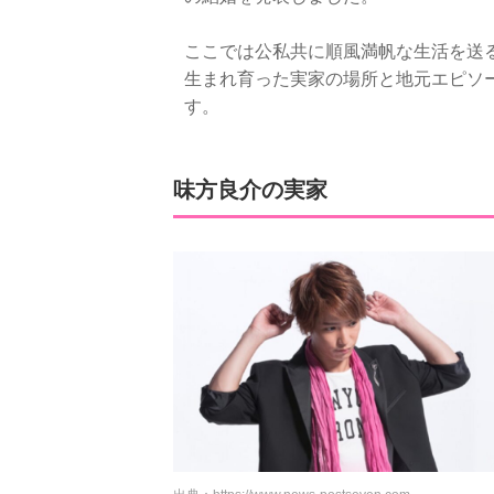
ここでは公私共に順風満帆な生活を送
生まれ育った実家の場所と地元エピソ
す。
味方良介の実家