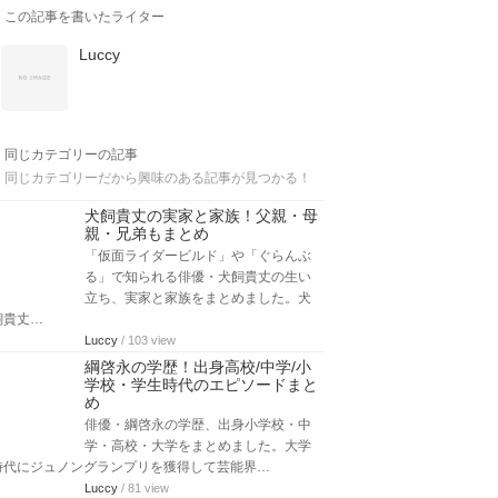
この記事を書いたライター
Luccy
同じカテゴリーの記事
同じカテゴリーだから興味のある記事が見つかる！
犬飼貴丈の実家と家族！父親・母
親・兄弟もまとめ
「仮面ライダービルド」や「ぐらんぶ
る」で知られる俳優・犬飼貴丈の生い
立ち、実家と家族をまとめました。犬
飼貴丈…
Luccy
/ 103 view
綱啓永の学歴！出身高校/中学/小
学校・学生時代のエピソードまと
め
俳優・綱啓永の学歴、出身小学校・中
学・高校・大学をまとめました。大学
時代にジュノングランプリを獲得して芸能界…
Luccy
/ 81 view