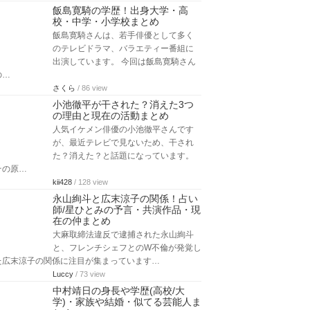
飯島寛騎の学歴！出身大学・高
校・中学・小学校まとめ
飯島寛騎さんは、若手俳優として多く
のテレビドラマ、バラエティー番組に
出演しています。 今回は飯島寛騎さん
の…
さくら
/ 86 view
小池徹平が干された？消えた3つ
の理由と現在の活動まとめ
人気イケメン俳優の小池徹平さんです
が、最近テレビで見ないため、干され
た？消えた？と話題になっています。
その原…
kii428
/ 128 view
永山絢斗と広末涼子の関係！占い
師/星ひとみの予言・共演作品・現
在の仲まとめ
大麻取締法違反で逮捕された永山絢斗
と、フレンチシェフとのW不倫が発覚し
た広末涼子の関係に注目が集まっています…
Luccy
/ 73 view
中村靖日の身長や学歴(高校/大
学)・家族や結婚・似てる芸能人ま