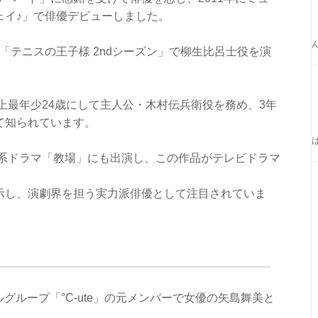
ェイ♪」で俳優デビューしました。
カル「テニスの王子様 2ndシーズン」で柳生比呂士役を演
史上最年少24歳にして主人公・木村伝兵衛役を務め、3年
て知られています。
ビ系ドラマ「教場」にも出演し、この作品がテレビドラマ
示し、演劇界を担う実力派俳優として注目されていま
ルグループ「°C-ute」の元メンバーで女優の矢島舞美と