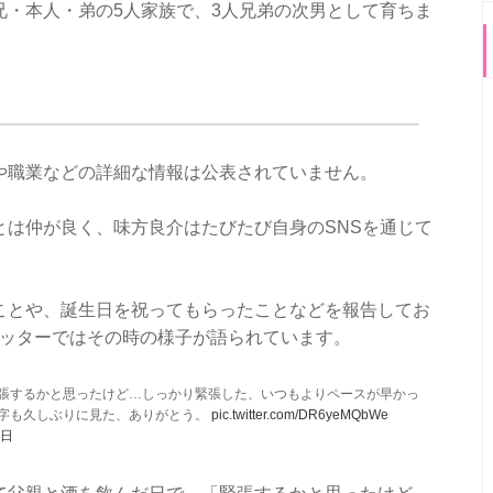
兄・本人・弟の5人家族で、3人兄弟の次男として育ちま
や職業などの詳細な情報は公表されていません。
とは仲が良く、味方良介はたびたび自身のSNSを通じて
ことや、誕生日を祝ってもらったことなどを報告してお
ツイッターではその時の様子が語られています。
張するかと思ったけど…しっかり緊張した、いつもよりペースが早かっ
字も久しぶりに見た、ありがとう。
pic.twitter.com/DR6yeMQbWe
2日