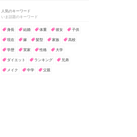
人気のキーワード
いま話題のキーワード
身長
結婚
体重
彼女
子供
現在
嫁
髪型
家族
高校
学歴
実家
性格
大学
ダイエット
ランキング
兄弟
メイク
中学
父親