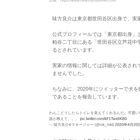
出典：
https://www.news-postseven.com
味方良介は東京都世田谷区出身で、実
公式プロフィールでは「東京都出身」
粕谷二丁目にある「世田谷区立芦花中
るとされています。
実家の情報に関しては詳細が公表され
ませんでした。
ちなみに、2020年にツイッターで犬
であることを報告しています。
わんこどうしたらトイレを覚えてくれるんだ。可愛い
誰か教えて。。。
pic.twitter.com/kF1Twx6KB0
— 味方良介&マネージャー (@rsk_mkt)
2020年4月20