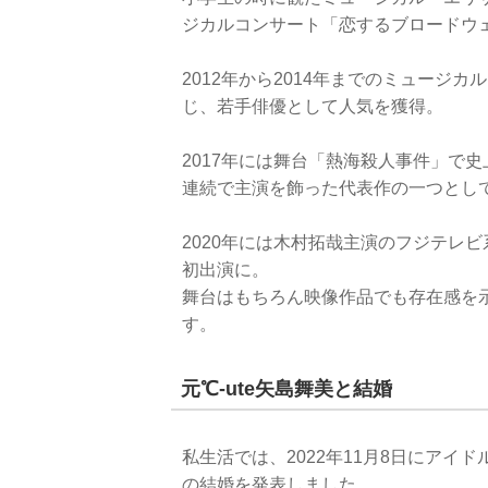
ジカルコンサート「恋するブロードウ
2012年から2014年までのミュージ
じ、若手俳優として人気を獲得。
2017年には舞台「熱海殺人事件」で
連続で主演を飾った代表作の一つとし
2020年には木村拓哉主演のフジテレ
初出演に。
舞台はもちろん映像作品でも存在感を
す。
元℃-ute矢島舞美と結婚
私生活では、2022年11月8日にアイド
の結婚を発表しました。