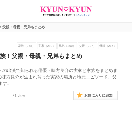
！父親・母親・兄弟もまとめ
家族（378）
実家（290）
兄弟（250）
父親（227）
母親（216）
族！父親・母親・兄弟もまとめ
への出演で知られる俳優・味方良介の実家と家族をまとめま
話題の味方良介が生まれ育った実家の場所と地元エピソード、父
ます。
71
お気に入りに追加
view