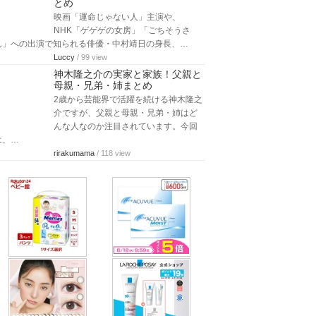
とめ
映画「運命じゃない人」主演や、
NHK「ゲゲゲの女房」「ごちそうさ
ん」への出演で知られる俳優・中村靖日の身長、…
Luccy
/ 99 view
神木隆之介の実家と家族！父親と
母親・兄弟・姉まとめ
2歳から芸能界で活躍を続ける神木隆之
介ですが、父親と母親・兄弟・姉はど
んな人なのか注目されています。今回
は、…
rirakumama
/ 118 view