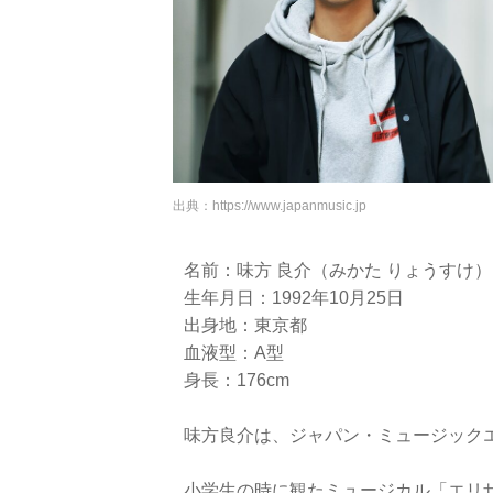
出典：
https://www.japanmusic.jp
名前：味方 良介（みかた りょうすけ）
生年月日：1992年10月25日
出身地：東京都
血液型：A型
身長：176cm
味方良介は、ジャパン・ミュージック
小学生の時に観たミュージカル「エリザ