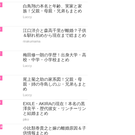
5
白鳥翔の本名と年齢、実家と家
族！父親・母親・兄弟もまとめ
Luccy
6
江口洋介と森高千里が離婚？子供
＆馴れ初めから現在まで総まとめ
rirakumama
7
梅田修一朗の学歴！出身大学・高
校・中学・小学校まとめ
Luccy
8
尾上菊之助の家系図！父親・母
親・姉の寺島しのぶ・兄弟もまと
め
Luccy
9
EXILE・AKIRAの現在！本名の黒
澤良平・歴代彼女・リンチーリン
と結婚まとめ
piko
10
小比類巻貴之と嫁の離婚原因＆子
供情報まとめ