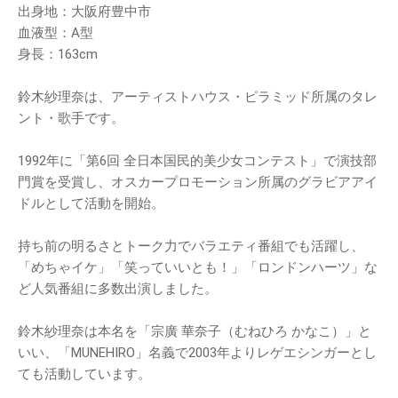
出身地：大阪府豊中市
血液型：A型
身長：163cm
鈴木紗理奈は、アーティストハウス・ピラミッド所属のタレ
ント・歌手です。
1992年に「第6回 全日本国民的美少女コンテスト」で演技部
門賞を受賞し、オスカープロモーション所属のグラビアアイ
ドルとして活動を開始。
持ち前の明るさとトーク力でバラエティ番組でも活躍し、
「めちゃイケ」「笑っていいとも！」「ロンドンハーツ」な
ど人気番組に多数出演しました。
鈴木紗理奈は本名を「宗廣 華奈子（むねひろ かなこ）」と
いい、「MUNEHIRO」名義で2003年よりレゲエシンガーとし
ても活動しています。