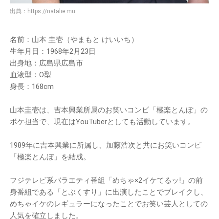
出典：
https://natalie.mu
名前：山本 圭壱（やまもと けいいち）
生年月日：1968年2月23日
出身地：広島県広島市
血液型：O型
身長：168cm
山本圭壱は、吉本興業所属のお笑いコンビ「極楽とんぼ」の
ボケ担当で、現在はYouTuberとしても活動しています。
1989年に吉本興業に所属し、加藤浩次と共にお笑いコンビ
「極楽とんぼ」を結成。
フジテレビ系バラエティ番組「めちゃ×2イケてるッ!」の前
身番組である「とぶくすり」に出演したことでブレイクし、
めちゃイケのレギュラーになったことでお笑い芸人としての
人気を確立しました。