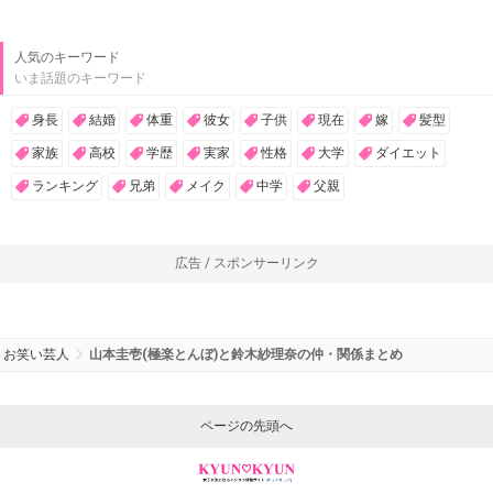
人気のキーワード
いま話題のキーワード
身長
結婚
体重
彼女
子供
現在
嫁
髪型
家族
高校
学歴
実家
性格
大学
ダイエット
ランキング
兄弟
メイク
中学
父親
広告 / スポンサーリンク
お笑い芸人
山本圭壱(極楽とんぼ)と鈴木紗理奈の仲・関係まとめ
ページの先頭へ