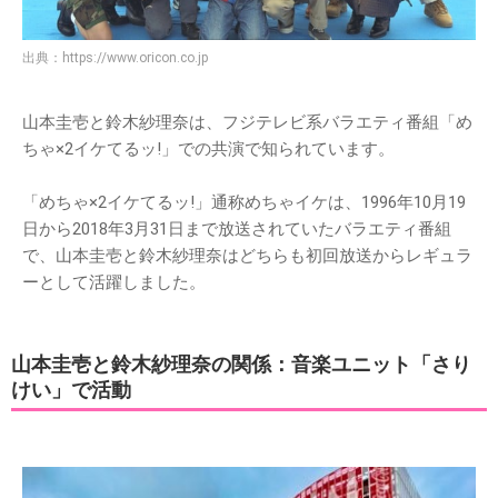
出典：
https://www.oricon.co.jp
山本圭壱と鈴木紗理奈は、フジテレビ系バラエティ番組「め
ちゃ×2イケてるッ!」での共演で知られています。
「めちゃ×2イケてるッ!」通称めちゃイケは、1996年10月19
日から2018年3月31日まで放送されていたバラエティ番組
で、山本圭壱と鈴木紗理奈はどちらも初回放送からレギュラ
ーとして活躍しました。
山本圭壱と鈴木紗理奈の関係：音楽ユニット「さり
けい」で活動