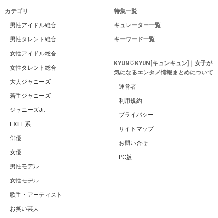
カテゴリ
特集一覧
男性アイドル総合
キュレーター一覧
男性タレント総合
キーワード一覧
女性アイドル総合
KYUN♡KYUN[キュンキュン]｜女子が
女性タレント総合
気になるエンタメ情報まとめについて
大人ジャニーズ
運営者
若手ジャニーズ
利用規約
ジャニーズJr.
プライバシー
EXILE系
サイトマップ
俳優
お問い合せ
女優
PC版
男性モデル
女性モデル
歌手・アーティスト
お笑い芸人