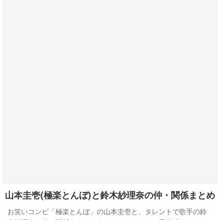
山本圭壱(極楽とんぼ)と鈴木紗理奈の仲・関係まとめ
お笑いコンビ「極楽とんぼ」の山本圭壱と、タレントで歌手の鈴