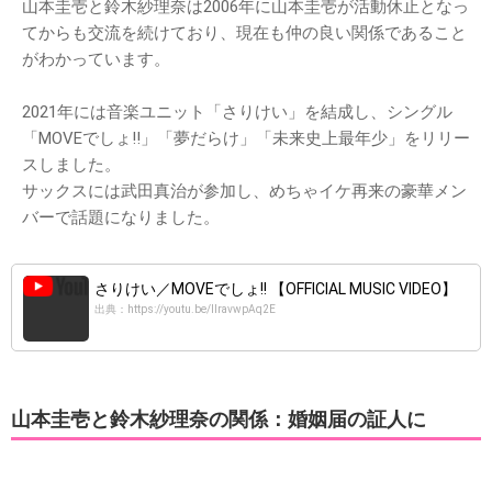
山本圭壱と鈴木紗理奈は2006年に山本圭壱が活動休止となっ
てからも交流を続けており、現在も仲の良い関係であること
がわかっています。
2021年には音楽ユニット「さりけい」を結成し、シングル
「MOVEでしょ!!」「夢だらけ」「未来史上最年少」をリリー
スしました。
サックスには武田真治が参加し、めちゃイケ再来の豪華メン
バーで話題になりました。
さりけい／MOVEでしょ!! 【OFFICIAL MUSIC VIDEO】
出典：https://youtu.be/llravwpAq2E
山本圭壱と鈴木紗理奈の関係：婚姻届の証人に