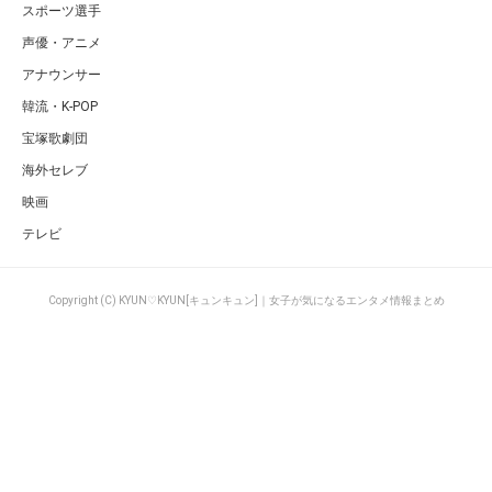
スポーツ選手
声優・アニメ
アナウンサー
韓流・K-POP
宝塚歌劇団
海外セレブ
映画
テレビ
Copyright (C) KYUN♡KYUN[キュンキュン]｜女子が気になるエンタメ情報まとめ