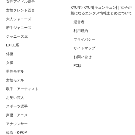
女性アイドル総合
KYUN♡KYUN[キュンキュン]｜女子が
女性タレント総合
気になるエンタメ情報まとめについて
大人ジャニーズ
運営者
若手ジャニーズ
利用規約
ジャニーズJr.
プライバシー
EXILE系
サイトマップ
俳優
お問い合せ
女優
PC版
男性モデル
女性モデル
歌手・アーティスト
お笑い芸人
スポーツ選手
声優・アニメ
アナウンサー
韓流・K-POP