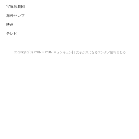
宝塚歌劇団
海外セレブ
映画
テレビ
Copyright (C) KYUN♡KYUN[キュンキュン]｜女子が気になるエンタメ情報まとめ