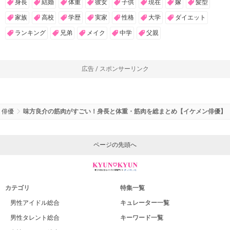
身長
結婚
体重
彼女
子供
現在
嫁
髪型
家族
高校
学歴
実家
性格
大学
ダイエット
ランキング
兄弟
メイク
中学
父親
広告 / スポンサーリンク
俳優
味方良介の筋肉がすごい！身長と体重・筋肉を総まとめ【イケメン俳優】
ページの先頭へ
カテゴリ
特集一覧
男性アイドル総合
キュレーター一覧
男性タレント総合
キーワード一覧