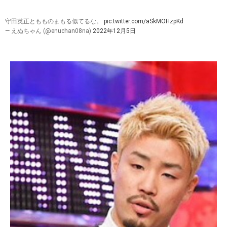
守田英正ともものまもる似てるな。
pic.twitter.com/aSkMOHzpKd
— えぬちゃん (@enuchan08na)
2022年12月5日