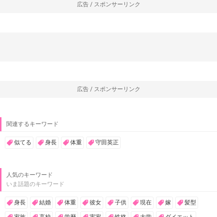
広告 / スポンサーリンク
広告 / スポンサーリンク
関連するキーワード
似てる
身長
体重
守田英正
人気のキーワード
いま話題のキーワード
身長
結婚
体重
彼女
子供
現在
嫁
髪型
家族
高校
学歴
実家
性格
大学
ダイエット