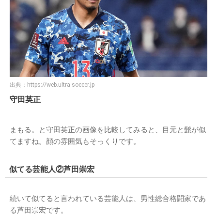
出典：
https://web.ultra-soccer.jp
守田英正
まもる。と守田英正の画像を比較してみると、目元と髭が似
てますね。顔の雰囲気もそっくりです。
似てる芸能人②芦田崇宏
続いて似てると言われている芸能人は、男性総合格闘家であ
る芦田崇宏です。