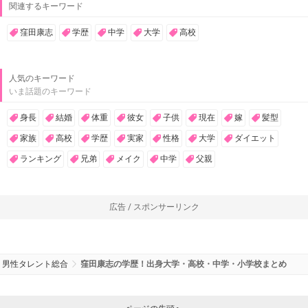
関連するキーワード
窪田康志
学歴
中学
大学
高校
人気のキーワード
いま話題のキーワード
身長
結婚
体重
彼女
子供
現在
嫁
髪型
家族
高校
学歴
実家
性格
大学
ダイエット
ランキング
兄弟
メイク
中学
父親
広告 / スポンサーリンク
男性タレント総合
窪田康志の学歴！出身大学・高校・中学・小学校まとめ