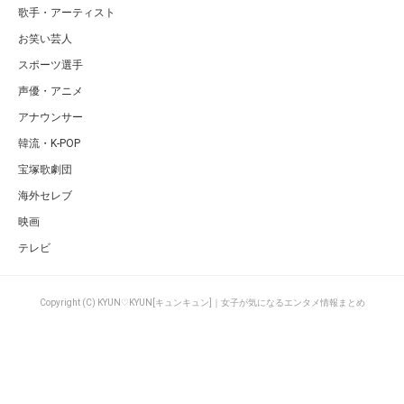
歌手・アーティスト
お笑い芸人
スポーツ選手
声優・アニメ
アナウンサー
韓流・K-POP
宝塚歌劇団
海外セレブ
映画
テレビ
Copyright (C) KYUN♡KYUN[キュンキュン]｜女子が気になるエンタメ情報まとめ