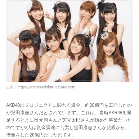
出典：
https://encrypted-tbn0.gstatic.com
AKB48のプロジェクトに関わる資金、約20億円を工面したの
が窪田康志さんだとされています。これは、当時AKB48を発
足するときに秋元康さんと芝光太郎さんが始めた事業だった
のですが2人は資金調達に苦労し窪田康志さんが父親から、
借金をした20億円だったのです。