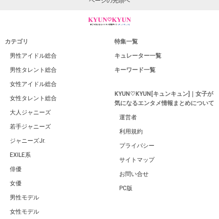
ページの先頭へ
カテゴリ
特集一覧
男性アイドル総合
キュレーター一覧
男性タレント総合
キーワード一覧
女性アイドル総合
KYUN♡KYUN[キュンキュン]｜女子が
女性タレント総合
気になるエンタメ情報まとめについて
大人ジャニーズ
運営者
若手ジャニーズ
利用規約
ジャニーズJr.
プライバシー
EXILE系
サイトマップ
俳優
お問い合せ
女優
PC版
男性モデル
女性モデル