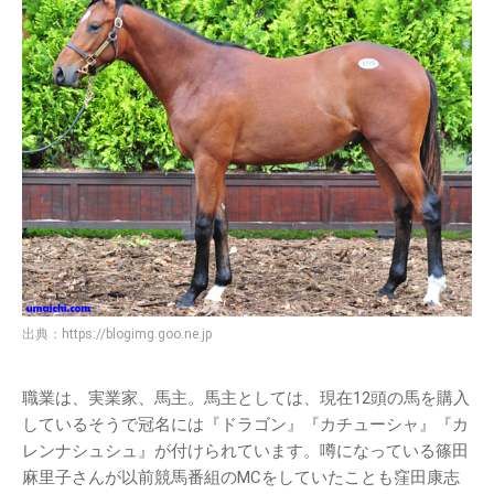
出典：
https://blogimg.goo.ne.jp
職業は、実業家、馬主。馬主としては、現在12頭の馬を購入
しているそうで冠名には『ドラゴン』『カチューシャ』『カ
レンナシュシュ』が付けられています。噂になっている篠田
麻里子さんが以前競馬番組のMCをしていたことも窪田康志