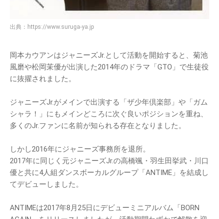
出典：
https://www.suruga-ya.jp
岡本カウアンはジャニーズJr.として活動を開始すると、菊池
風磨や松岡茉優が出演した2014年のドラマ「GTO」で生徒役
に抜擢されました。
ジャニーズJr.がメインで出演する「ザ少年倶楽部」や「ガム
シャラ！」にもメインどころに次ぐ良いポジションを重ね、
多くのJr.ファンに名前が知られる存在となりました。
しかし2016年にジャニーズ事務所を退所。
2017年に同じく元ジャニーズJr.の高橋颯・羽生田挙武・川口
優と共に4人組ダンスボーカルグループ「ANTIME」を結成し
てデビューしました。
ANTIMEは2017年8月25日にデビューミニアルバム「BORN