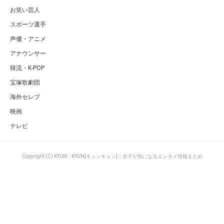
お笑い芸人
スポーツ選手
声優・アニメ
アナウンサー
韓流・K-POP
宝塚歌劇団
海外セレブ
映画
テレビ
Copyright (C) KYUN♡KYUN[キュンキュン]｜女子が気になるエンタメ情報まとめ