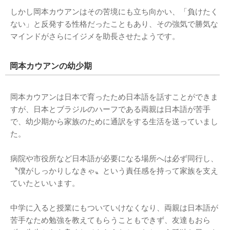
しかし岡本カウアンはその苦境にも立ち向かい、「負けたく
ない」と反発する性格だったこともあり、その強気で勝気な
マインドがさらにイジメを助長させたようです。
岡本カウアンの幼少期
岡本カウアンは日本で育ったため日本語を話すことができま
すが、日本とブラジルのハーフである両親は日本語が苦手
で、幼少期から家族のために通訳をする生活を送っていまし
た。
病院や市役所など日本語が必要になる場所へは必ず同行し、
〝僕がしっかりしなきゃ〟という責任感を持って家族を支え
ていたといいます。
中学に入ると授業にもついていけなくなり、両親は日本語が
苦手なため勉強を教えてもらうこともできず、友達もおら