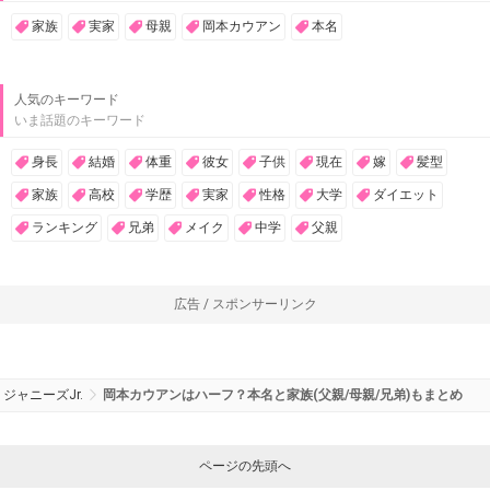
家族
実家
母親
岡本カウアン
本名
人気のキーワード
いま話題のキーワード
身長
結婚
体重
彼女
子供
現在
嫁
髪型
家族
高校
学歴
実家
性格
大学
ダイエット
ランキング
兄弟
メイク
中学
父親
広告 / スポンサーリンク
ジャニーズJr.
岡本カウアンはハーフ？本名と家族(父親/母親/兄弟)もまとめ
ページの先頭へ