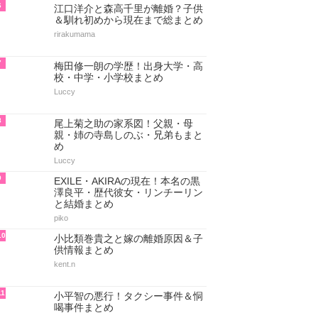
6
江口洋介と森高千里が離婚？子供
＆馴れ初めから現在まで総まとめ
rirakumama
7
梅田修一朗の学歴！出身大学・高
校・中学・小学校まとめ
Luccy
8
尾上菊之助の家系図！父親・母
親・姉の寺島しのぶ・兄弟もまと
め
Luccy
9
EXILE・AKIRAの現在！本名の黒
澤良平・歴代彼女・リンチーリン
と結婚まとめ
piko
10
小比類巻貴之と嫁の離婚原因＆子
供情報まとめ
kent.n
11
小平智の悪行！タクシー事件＆恫
喝事件まとめ