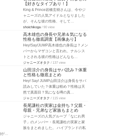
【好きなタイプあり！】
King & Prince岩橋玄樹さんは、今やジ
ャニーズの人気アイドルとなりました
が、そんな彼の性格、そして…
shoichikoga
/ 90 view
高木雄也の身長や兄弟＆気になる
性格も徹底調査【画像あり】
Hey!Say!JUMP高木雄也の身長は？メン
バーからマザコンと言われ、ナルシス
トとされる彼の性格はどんなも…
ジャニーズオタク
/ 137 view
山田涼介の身長はサバ読み？体重
と性格も徹底まとめ
Hey! Say! JUMP山田涼介は身長をサバ
読みしていた？体重は軽め？性格は天
然で真面目？気になる噂の真…
ジャニーズオタク
/ 115 view
長尾謙杜の実家は金持ち？父親・
母親・兄弟など家族もまとめ
ジャニーズの人気グループ「なにわ男
子」のメンバー・長尾謙杜の実家と家
族をまとめました。 ハイブランドの私
物が…