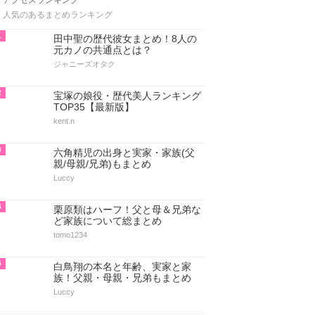
アクセスランキング
人気のあるまとめランキング
1
田中聖の歴代彼女まとめ！8人の
元カノの共通点とは？
ジャニーズオタク
2
宝塚の娘役・歴代美人ランキング
TOP35【最新版】
kent.n
3
六角精児の出身と実家・家族(父
親/母親/兄弟)もまとめ
Luccy
4
栗原類はハーフ！父と母＆兄弟な
ど家族について総まとめ
tomo1234
5
白鳥翔の本名と年齢、実家と家
族！父親・母親・兄弟もまとめ
Luccy