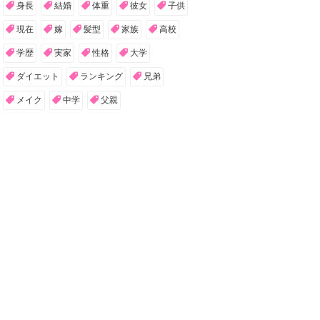
身長
結婚
体重
彼女
子供
現在
嫁
髪型
家族
高校
学歴
実家
性格
大学
ダイエット
ランキング
兄弟
メイク
中学
父親