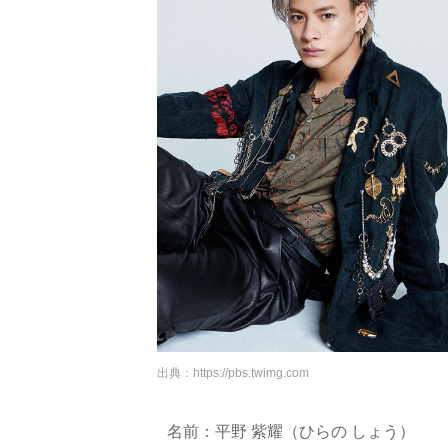
出典：
https://pbs.twimg.com
名前：平野 紫耀（ひらの しょう）