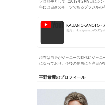
ソロ歌手としては2019年2月9日にシングル「Me
年には自身のルーツであるブラジルの有名番組
KAUAN OKAMOTO - 
出典：https://youtu.be/DUCysI
現在は自身がジャニーズ時代にジャニ
になっており、今後の動向にも注目が
平野紫耀のプロフィール