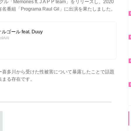
mories ft. J A P P team」をリリースし、2020
「Programa Raul Gil」に出演を果たしました。
オルゴール feat. Duuy
o9AAI
ー喜多川から受けた性被害について暴露したことで話題
集まる存在です。