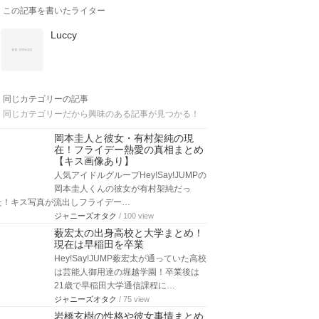
この記事を書いたライター
Luccy
同じカテゴリーの記事
同じカテゴリーだから興味のある記事が見つかる！
岡本圭人と彼女・有村架純の現
在！フライデー熱愛の真相まとめ
【キス画像あり】
人気アイドルグループHey!Say!JUMPの
岡本圭人くんの彼女が有村架純だっ
た！キス写真が流出しフライデー…
ジャニーズオタク
/ 100 view
薮宏太の出身高校と大学まとめ！
現在は早稲田を卒業
Hey!Say!JUMP薮宏太が通っていた高校
は芸能人御用達の堀越学園！卒業後は
21歳で早稲田大学通信課程に…
ジャニーズオタク
/ 75 view
岩橋玄樹の性格や彼女事情まとめ