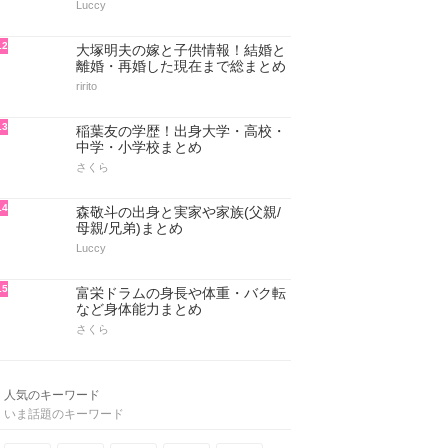
Luccy
12
大塚明夫の嫁と子供情報！結婚と
離婚・再婚した現在まで総まとめ
ririto
13
稲葉友の学歴！出身大学・高校・
中学・小学校まとめ
さくら
14
森敬斗の出身と実家や家族(父親/
母親/兄弟)まとめ
Luccy
15
富栄ドラムの身長や体重・バク転
など身体能力まとめ
さくら
人気のキーワード
いま話題のキーワード