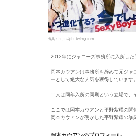
出典：
https://pbs.twimg.com
2012年にジャニーズ事務所に入所し
岡本カウアンは事務所を辞めて元ジャニーズJ
ーとして絶大な人気を獲得しています
二人は同年入所の同期という立場で、
ここでは岡本カウアンと平野紫耀の関
岡本カウアンが明かした平野紫耀の暴
岡本カウアンのプロフィール