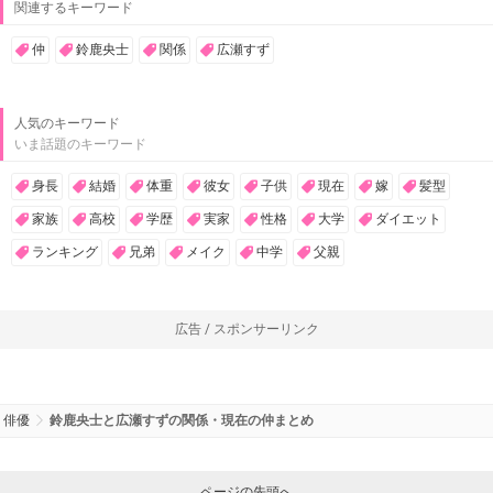
関連するキーワード
仲
鈴鹿央士
関係
広瀬すず
人気のキーワード
いま話題のキーワード
身長
結婚
体重
彼女
子供
現在
嫁
髪型
家族
高校
学歴
実家
性格
大学
ダイエット
ランキング
兄弟
メイク
中学
父親
広告 / スポンサーリンク
俳優
鈴鹿央士と広瀬すずの関係・現在の仲まとめ
ページの先頭へ