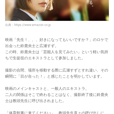
出典：
https://www.amazon.co.jp
映画「先生！、、、好きになってもいいですか？」のロケで
出会った鈴鹿央士と広瀬すず。
この時、鈴鹿央士は「芸能人を見てみたい」という軽い気持
ちで生徒役のエキストラとして参加しました。
撮影の合間、場所を移動する際に広瀬すずとすれ違い、その
瞬間に「目が合った！」と感じたことを明かしています。
映画のメインキャストと、一般人のエキストラ。
二人の関係はそこで終わることはなく、撮影終了後に鈴鹿央
士は教頭先生に呼び出されました。
「体育館裏に来てください」、教頭先生直々の呼び出しに、