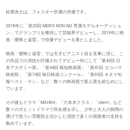
鈴鹿央士は、フォスター所属の俳優です。
2018年に「第33回 MEN’S NON-NO 専属モデルオーディショ
ン」でグランプリを獲得して芸能界デビューし、2019年に映
画「蜜蜂と遠雷」で俳優デビューを果たしました。
映画「蜜蜂と遠雷」では天才ピアニスト役を見事に演じ、こ
の作品での演技が評価されてデビュー作にして「第43回 日
本アカデミー賞」「第44回 報知映画賞」「第41回 ヨコハマ
映画祭」「第74回 毎日映画コンクール」「第93回 キネマ旬
報ベスト・テン」など、数々の映画賞で新人賞を総なめにし
ています。
その後もドラマ「MIU404」「六本木クラス」「silent」など
数々の大ヒットドラマで存在感を示し、少年と大人の狭間の
儚げで危うい雰囲気を活かした演技で多くの視聴者の支持を
集めています。