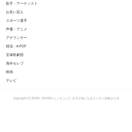
歌手・アーティスト
お笑い芸人
スポーツ選手
声優・アニメ
アナウンサー
韓流・K-POP
宝塚歌劇団
海外セレブ
映画
テレビ
Copyright (C) KYUN♡KYUN[キュンキュン]｜女子が気になるエンタメ情報まとめ