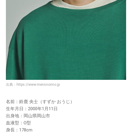
出典：
https://www.mensnonno.jp
名前：鈴鹿 央士（すずか おうじ）
生年月日：2000年1月11日
出身地：岡山県岡山市
血液型：O型
身長：178cm