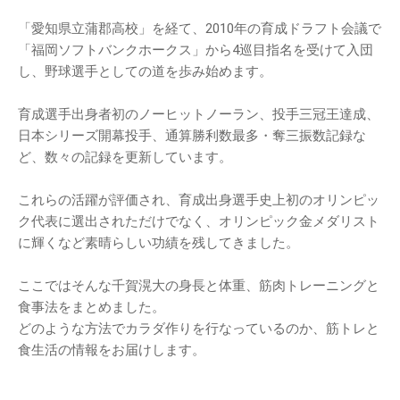
「愛知県立蒲郡高校」を経て、2010年の育成ドラフト会議で
「福岡ソフトバンクホークス」から4巡目指名を受けて入団
し、野球選手としての道を歩み始めます。
育成選手出身者初のノーヒットノーラン、投手三冠王達成、
日本シリーズ開幕投手、通算勝利数最多・奪三振数記録な
ど、数々の記録を更新しています。
これらの活躍が評価され、育成出身選手史上初のオリンピッ
ク代表に選出されただけでなく、オリンピック金メダリスト
に輝くなど素晴らしい功績を残してきました。
ここではそんな千賀滉大の身長と体重、筋肉トレーニングと
食事法をまとめました。
どのような方法でカラダ作りを行なっているのか、筋トレと
食生活の情報をお届けします。