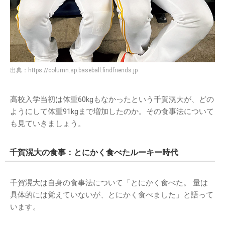
出典：
https://column.sp.baseball.findfriends.jp
高校入学当初は体重60kgもなかったという千賀滉大が、どの
ようにして体重91kgまで増加したのか。その食事法について
も見ていきましょう。
千賀滉大の食事：とにかく食べたルーキー時代
千賀滉大は自身の食事法について「とにかく食べた。 量は
具体的には覚えていないが、とにかく食べました」と語って
います。