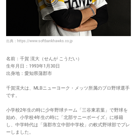
出典：
https://www.softbankhawks.co.jp
名前：千賀 滉大（せんが こうだい）
生年月日：1993年1月30日
出身地：愛知県蒲郡市
千賀滉大は、MLBニューヨーク・メッツ所属のプロ野球選手
です。
小学校2年生の時に少年野球チーム「三谷東若葉」で野球を
始め、小学校4年生の時に「北部サニーボーイズ」に移籍
し、中学時代は「蒲郡市立中部中学校」の軟式野球部でプレ
ーしました。