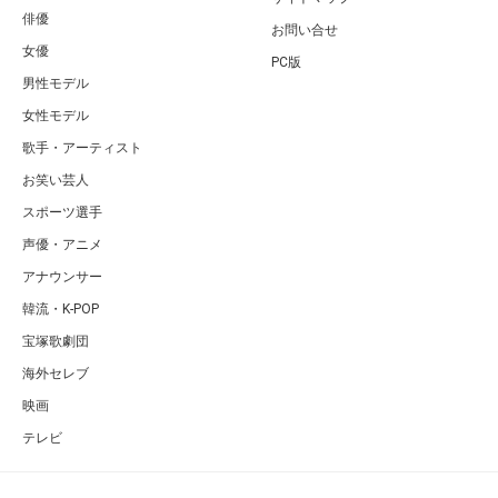
俳優
お問い合せ
女優
PC版
男性モデル
女性モデル
歌手・アーティスト
お笑い芸人
スポーツ選手
声優・アニメ
アナウンサー
韓流・K-POP
宝塚歌劇団
海外セレブ
映画
テレビ