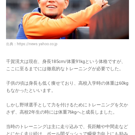
出典：
https://news.yahoo.co.jp
千賀滉大は現在、身長185cm/体重91kgという体格ですが、
ここに至るまでには徹底的なトレーニングが必要でした。
子供の頃は身長も低く痩せており、高校入学時の体重は60kg
もなかったといいます。
しかし野球選手として力を付けるためにトレーニングを欠か
さず、高校2年生の時には体重76kgへと成長しました。
当時のトレーニングは主に走り込みで、長距離や中間走など
とにかく走り続け、ポール間ダッシュで瞬発力向上にも励み