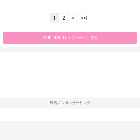
1
2
>
>>|
KYUN♡KYUNトップページに戻る
広告 / スポンサーリンク