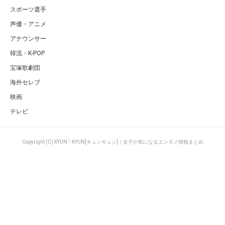
スポーツ選手
声優・アニメ
アナウンサー
韓流・K-POP
宝塚歌劇団
海外セレブ
映画
テレビ
Copyright (C) KYUN♡KYUN[キュンキュン]｜女子が気になるエンタメ情報まとめ