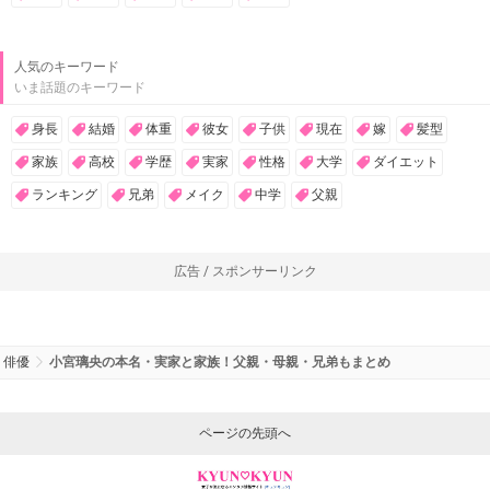
人気のキーワード
いま話題のキーワード
身長
結婚
体重
彼女
子供
現在
嫁
髪型
家族
高校
学歴
実家
性格
大学
ダイエット
ランキング
兄弟
メイク
中学
父親
広告 / スポンサーリンク
俳優
小宮璃央の本名・実家と家族！父親・母親・兄弟もまとめ
ページの先頭へ