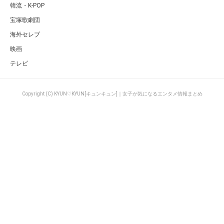
韓流・K-POP
宝塚歌劇団
海外セレブ
映画
テレビ
Copyright (C) KYUN♡KYUN[キュンキュン]｜女子が気になるエンタメ情報まとめ