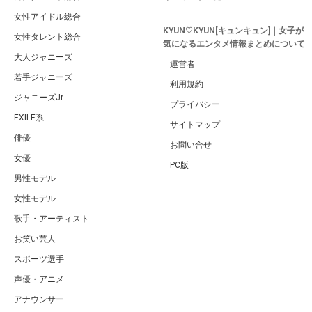
女性アイドル総合
KYUN♡KYUN[キュンキュン]｜女子が
女性タレント総合
気になるエンタメ情報まとめについて
大人ジャニーズ
運営者
若手ジャニーズ
利用規約
ジャニーズJr.
プライバシー
EXILE系
サイトマップ
俳優
お問い合せ
女優
PC版
男性モデル
女性モデル
歌手・アーティスト
お笑い芸人
スポーツ選手
声優・アニメ
アナウンサー