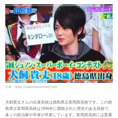
出典：
https://sakumama-trend.com
犬飼貴丈さんの出身高校は徳島県立富岡西高校です。この徳
島県立富岡西高校は1896年に開校された歴史のある高校で、
多くの政治家や学者が卒業しています。富岡西高校には普通