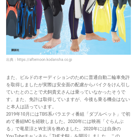
出典：
https://afternoon.kodansha.co.jp
また、ビルドのオーディションのために普通自動二輪車免許
を取得しましたが実際は安全面の配慮からバイクをけん引し
ていたとのことで犬飼貴丈さんは乗っていなかったそうで
す。また、免許は取得していますが、今後も乗る機会はない
と本人は語っています。
2019年10月にはTBS系バラエティ番組「ダブルベット」で初
めて番組MCを経験しました。2020年には映画「ぐらんぶ
る」で竜星涼とW主演を務めました。2020年には自身の
YouTubeチャンネル「THE犬飼」を開設しました。この