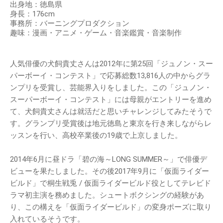
出身地：徳島県
身長：176cm
事務所：バーニングプロダクション
趣味：漫画・アニメ・ゲーム・音楽鑑賞・音楽制作
人気俳優の犬飼貴丈さんは2012年に第25回「ジュノン・スー
パーボーイ・コンテスト」で応募総数13,816人の中からグラ
ンプリを受賞し、芸能界入りをしました。この「ジュノン・
スーパーボーイ・コンテスト」には母親がエントリーを進め
て、犬飼貴丈さんは就活だと思いチャレンジしてみたそうで
す。グランプリ受賞後は地元徳島と東京を行き来しながらレ
ッスンを行い、高校卒業後の19歳で上京しました。
2014年6月に昼ドラ「碧の海～LONG SUMMER～」で俳優デ
ビューを果たしました。その後2017年9月に「仮面ライダー
ビルド」で桐生戦兎 / 仮面ライダービルド役としてテレビド
ラマ初主演を務めました。シュートボクシングの経験があ
り、この構えを「仮面ライダービルド」の変身ポーズに取り
入れているそうです。