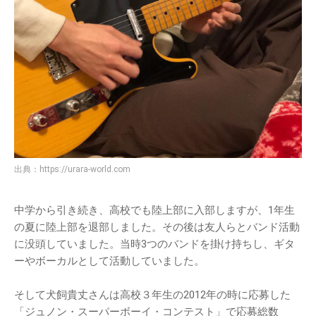
出典：
https://urara-world.com
中学から引き続き、高校でも陸上部に入部しますが、1年生
の夏に陸上部を退部しました。その後は友人らとバンド活動
に没頭していました。当時3つのバンドを掛け持ちし、ギタ
ーやボーカルとして活動していました。
そして犬飼貴丈さんは高校３年生の2012年の時に応募した
「ジュノン・スーパーボーイ・コンテスト」で応募総数