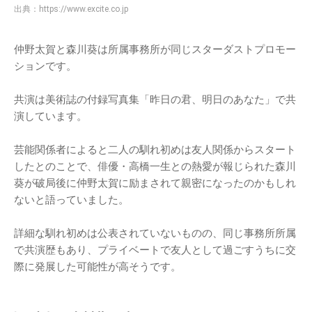
出典：
https://www.excite.co.jp
仲野太賀と森川葵は所属事務所が同じスターダストプロモー
ションです。
共演は美術誌の付録写真集「昨日の君、明日のあなた」で共
演しています。
芸能関係者によると二人の馴れ初めは友人関係からスタート
したとのことで、俳優・高橋一生との熱愛が報じられた森川
葵が破局後に仲野太賀に励まされて親密になったのかもしれ
ないと語っていました。
詳細な馴れ初めは公表されていないものの、同じ事務所所属
で共演歴もあり、プライベートで友人として過ごすうちに交
際に発展した可能性が高そうです。