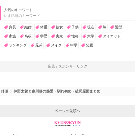
人気のキーワード
いま話題のキーワード
身長
結婚
体重
彼女
子供
現在
嫁
髪型
家族
高校
学歴
実家
性格
大学
ダイエット
ランキング
兄弟
メイク
中学
父親
広告 / スポンサーリンク
俳優
仲野太賀と森川葵の熱愛・馴れ初め・破局原因まとめ
ページの先頭へ