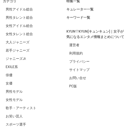
カテゴリ
特集一覧
男性アイドル総合
キュレーター一覧
男性タレント総合
キーワード一覧
女性アイドル総合
KYUN♡KYUN[キュンキュン]｜女子が
女性タレント総合
気になるエンタメ情報まとめについて
大人ジャニーズ
運営者
若手ジャニーズ
利用規約
ジャニーズJr.
プライバシー
EXILE系
サイトマップ
俳優
お問い合せ
女優
PC版
男性モデル
女性モデル
歌手・アーティスト
お笑い芸人
スポーツ選手