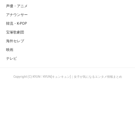
声優・アニメ
アナウンサー
韓流・K-POP
宝塚歌劇団
海外セレブ
映画
テレビ
Copyright (C) KYUN♡KYUN[キュンキュン]｜女子が気になるエンタメ情報まとめ