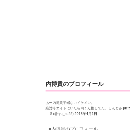
内博貴のプロフィール
あー内博貴半端ないイケメン。
絶対今エイトにいたら内くん推してた。しんどみ
pic.
— S (@ryu_se25)
2018年4月1日
■内博貴のプロフィール