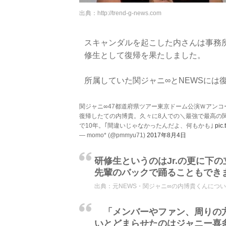
出典：
http://trend-g-news.com
スキャンダルを起こした内さんは事務
修生として復帰を果たしました。
所属していた関ジャニ∞とNEWSには
関ジャニ∞47都道府県ツアー東京ドーム公演Ｗアン
復帰したての内博貴。久々に8人での＼最強で最高の関
で10年。｢間違いじゃなかったんだよ、何もかも｣
pic
— momo* (@pmmyu71)
2017年8月4日
研修生というのはJr.の更に下
先輩のバックで踊ることもでき
出典：
元NEWS・関ジャニ∞の内博貴くんについて。
「メンバーやファン、周りの方
いとどまらせたのはジャニー喜