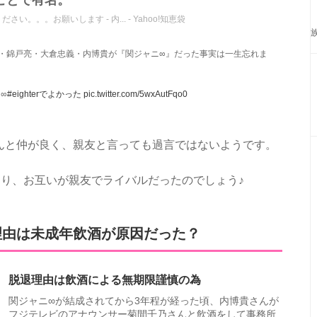
ことで有名。
。。お願いします - 内... - Yahoo!知恵袋
・錦戸亮・大倉忠義・内博貴が『関ジャニ∞』だった事実は一生忘れま
ニ
∞
#eighterでよかった
pic.twitter.com/5wxAutFqo0
んと仲が良く、親友と言っても過言ではないようです。
あり、お互いが親友でライバルだったのでしょう♪
理由は未成年飲酒が原因だった？
脱退理由は飲酒による無期限謹慎の為
関ジャニ∞が結成されてから3年程が経った頃、内博貴さんが
フジテレビのアナウンサー菊間千乃さんと飲酒をして事務所