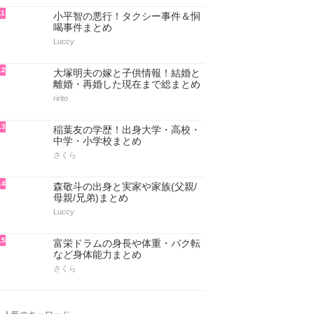
11
小平智の悪行！タクシー事件＆恫
喝事件まとめ
Luccy
12
大塚明夫の嫁と子供情報！結婚と
離婚・再婚した現在まで総まとめ
ririto
13
稲葉友の学歴！出身大学・高校・
中学・小学校まとめ
さくら
14
森敬斗の出身と実家や家族(父親/
母親/兄弟)まとめ
Luccy
15
富栄ドラムの身長や体重・バク転
など身体能力まとめ
さくら