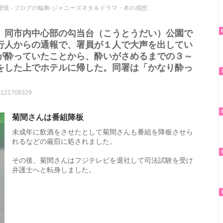
慎 - ブログの輪舞-ジャニーズネタ＆ドラマ・本の感想
、同市内中心部の勾当台（こうとうだい）公園で
行人からの通報で、署員が１人で大声を出してい
が酔っていたことから、酔いがさめるまでの３～
をした上でホテルに帰した。同署は「かなり酔っ
/1121708329
菊間さんは番組降板
未成年に飲酒をさせたとして菊間さんも番組を降板させら
れるなどの厳罰に処されました。
その後、菊間さんはフジテレビを退社して司法試験を受け
弁護士へと転身しました。