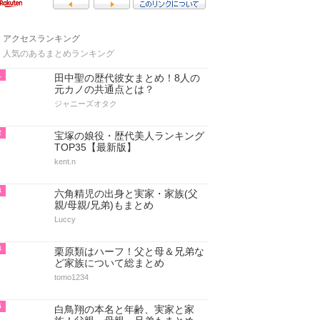
アクセスランキング
人気のあるまとめランキング
1
田中聖の歴代彼女まとめ！8人の
元カノの共通点とは？
ジャニーズオタク
2
宝塚の娘役・歴代美人ランキング
TOP35【最新版】
kent.n
3
六角精児の出身と実家・家族(父
親/母親/兄弟)もまとめ
Luccy
4
栗原類はハーフ！父と母＆兄弟な
ど家族について総まとめ
tomo1234
5
白鳥翔の本名と年齢、実家と家