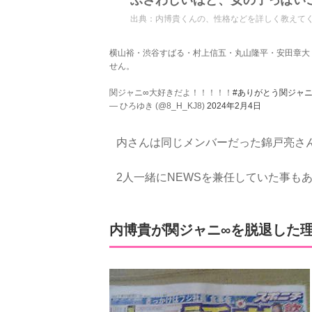
ふさわしいほど、女の子っぽい
出典：
内博貴くんの、性格などを詳しく教えてください。
横山裕・渋谷すばる・村上信五・丸山隆平・安田章大
せん。
関ジャニ∞大好きだよ！！！！！
#ありがとう関ジャ
— ひろゆき (@8_H_KJ8)
2024年2月4日
内さんは同じメンバーだった錦戸亮さ
2人一緒にNEWSを兼任していた事も
内博貴が関ジャニ∞を脱退した