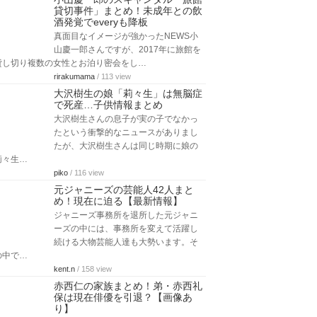
貸切事件」まとめ！未成年との飲
酒発覚でeveryも降板
真面目なイメージが強かったNEWS小
山慶一郎さんですが、2017年に旅館を
貸し切り複数の女性とお泊り密会をし…
rirakumama
/ 113 view
大沢樹生の娘「莉々生」は無脳症
で死産…子供情報まとめ
大沢樹生さんの息子が実の子でなかっ
たという衝撃的なニュースがありまし
たが、大沢樹生さんは同じ時期に娘の
莉々生…
piko
/ 116 view
元ジャニーズの芸能人42人まと
め！現在に迫る【最新情報】
ジャニーズ事務所を退所した元ジャニ
ーズの中には、事務所を変えて活躍し
続ける大物芸能人達も大勢います。そ
の中で…
kent.n
/ 158 view
赤西仁の家族まとめ！弟・赤西礼
保は現在俳優を引退？【画像あ
り】