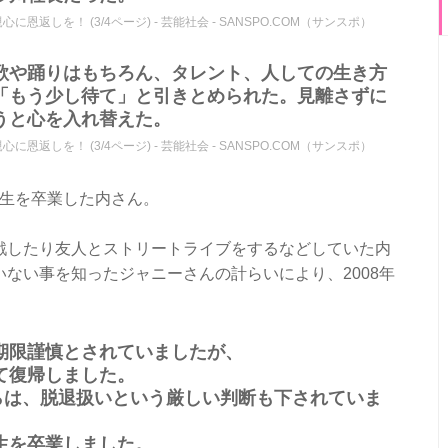
返しを！ (3/4ページ) - 芸能社会 - SANSPO.COM（サンスポ）
歌や踊りはもちろん、タレント、人しての生き方
「もう少し待て」と引きとめられた。見離さずに
うと心を入れ替えた。
返しを！ (3/4ページ) - 芸能社会 - SANSPO.COM（サンスポ）
研修生を卒業した内さん。
戦したり友人とストリートライブをするなどしていた内
ない事を知ったジャニーさんの計らいにより、2008年
。
期限謹慎とされていましたが、
て復帰しました。
らは、脱退扱いという厳しい判断も下されていま
生を卒業しました。