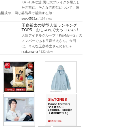
KAT-TUNに所属し大ブレイクを果たし
た赤西仁。そんな赤西仁について、家
族構成や、同じ芸能界で活動する弟・…
sooo0523.s
/ 114 view
玉森裕太の髪型人気ランキング
TOP5！おしゃれでカッコいい！
人気アイドルグループ「Kis-My-Ft2」の
メンバーである玉森裕太さん。今回
は、そんな玉森裕太さんのおしゃ…
rirakumama
/ 122 view