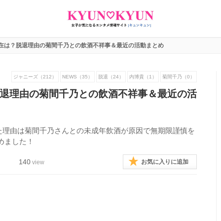
在は？脱退理由の菊間千乃との飲酒不祥事＆最近の活動まとめ
ジャニーズ（212）
NEWS（35）
脱退（24）
内博貴（1）
菊間千乃（0）
退理由の菊間千乃との飲酒不祥事＆最近の活
した理由は菊間千乃さんとの未成年飲酒が原因で無期限謹慎を
めました！
140
お気に入りに追加
view