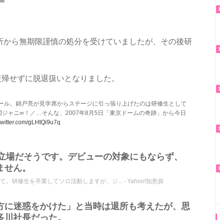
所から無期限謹慎の処分を受けていましたが、その後研
復帰せずに脱退扱いとなりました。
コール。錦戸亮が見学席からステージに引っ張り上げたのは研修生として
ジャニ∞！／…そんな、2007年8月5日「東京ドームの奇跡」から今日
.twitter.com/gLHtQi9u7q
の立場だそうです。デビューの対象にもならず、
ません。
研修生を卒業してソロ活動しますが、ジ... - Yahoo!知恵袋
に迷惑をかけた」と当時は退所も考えたが、思
多川社長だった。