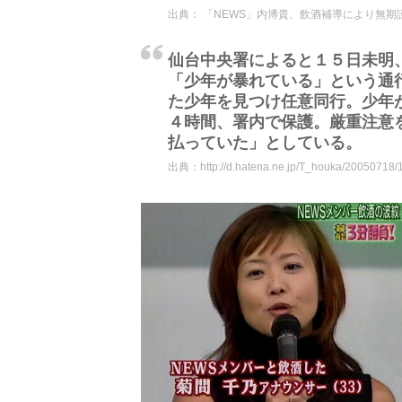
出典：
「NEWS」内博貴、飲酒補導により無期謹
仙台中央署によると１５日未明
「少年が暴れている」という通
た少年を見つけ任意同行。少年
４時間、署内で保護。厳重注意
払っていた」としている。
出典：
http://d.hatena.ne.jp/T_houka/20050718