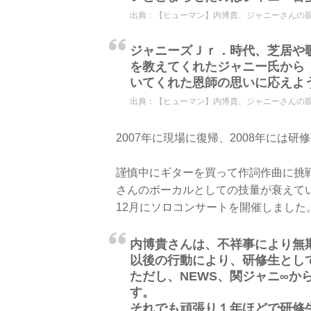
出典：
【ヒューマン】内博貴、ジャニーさんの親心に恩
ジャニーズＪｒ．時代、芝居や
を教えてくれたジャニー氏から
いてくれた恩師の思いに応えよ
出典：
【ヒューマン】内博貴、ジャニーさんの親心に恩
2007年に現場に復帰、2008年には
謹慎中にギターを買って作詞作曲に挑
さんのボーカルとしての技量が衰えてい
12月にソロコンサートを開催しました
内博貴さんは、不祥事により無
以後の行動により、研修生とし
ただし、NEWS、関ジャニ∞か
す。
それでも頑張り１年ほどで研修