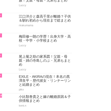
族！父親・母親・兄弟もまとめ
Luccy
6
江口洋介と森高千里が離婚？子供
＆馴れ初めから現在まで総まとめ
rirakumama
7
梅田修一朗の学歴！出身大学・高
校・中学・小学校まとめ
Luccy
8
尾上菊之助の家系図！父親・母
親・姉の寺島しのぶ・兄弟もまと
め
Luccy
9
EXILE・AKIRAの現在！本名の黒
澤良平・歴代彼女・リンチーリン
と結婚まとめ
piko
10
小比類巻貴之と嫁の離婚原因＆子
供情報まとめ
kent.n