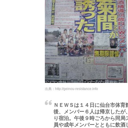
出典：
http://geinou-resistance.info
ＮＥＷＳは１４日に仙台市体育
後、メンバー６人は帰京したが
り宿泊。午後９時ごろから同局
員や成年メンバーとともに飲酒