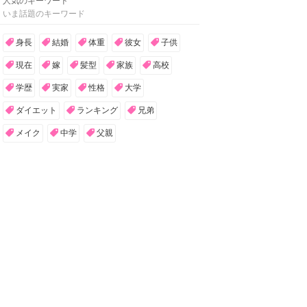
人気のキーワード
いま話題のキーワード
身長
結婚
体重
彼女
子供
現在
嫁
髪型
家族
高校
学歴
実家
性格
大学
ダイエット
ランキング
兄弟
メイク
中学
父親