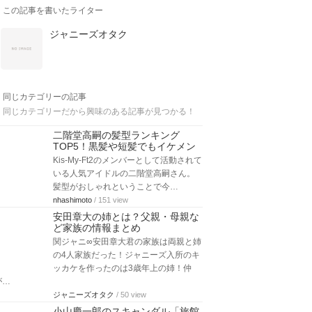
この記事を書いたライター
ジャニーズオタク
同じカテゴリーの記事
同じカテゴリーだから興味のある記事が見つかる！
二階堂高嗣の髪型ランキング
TOP5！黒髪や短髪でもイケメン
Kis-My-Ft2のメンバーとして活動されて
いる人気アイドルの二階堂高嗣さん。
髪型がおしゃれということで今…
nhashimoto
/ 151 view
安田章大の姉とは？父親・母親な
ど家族の情報まとめ
関ジャニ∞安田章大君の家族は両親と姉
の4人家族だった！ジャニーズ入所のキ
ッカケを作ったのは3歳年上の姉！仲
が…
ジャニーズオタク
/ 50 view
小山慶一郎のスキャンダル「旅館