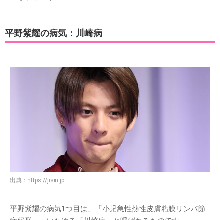
平野紫耀の病気：川崎病
出典：
https://jisin.jp
平野紫耀の病気1つ目は、「小児急性熱性皮膚粘膜リンパ節