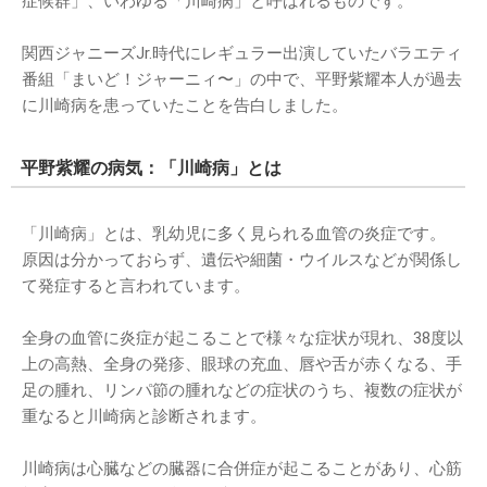
症候群」、いわゆる「川崎病」と呼ばれるものです。
関西ジャニーズJr.時代にレギュラー出演していたバラエティ
番組「まいど！ジャーニィ〜」の中で、平野紫耀本人が過去
に川崎病を患っていたことを告白しました。
平野紫耀の病気：「川崎病」とは
「川崎病」とは、乳幼児に多く見られる血管の炎症です。
原因は分かっておらず、遺伝や細菌・ウイルスなどが関係し
て発症すると言われています。
全身の血管に炎症が起こることで様々な症状が現れ、38度以
上の高熱、全身の発疹、眼球の充血、唇や舌が赤くなる、手
足の腫れ、リンパ節の腫れなどの症状のうち、複数の症状が
重なると川崎病と診断されます。
川崎病は心臓などの臓器に合併症が起こることがあり、心筋