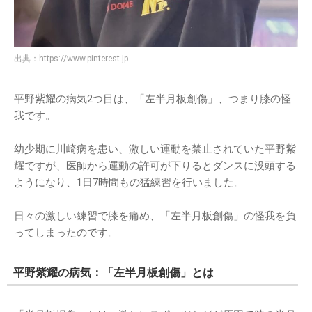
出典：
https://www.pinterest.jp
平野紫耀の病気2つ目は、「左半月板創傷」、つまり膝の怪
我です。
幼少期に川崎病を患い、激しい運動を禁止されていた平野紫
耀ですが、医師から運動の許可が下りるとダンスに没頭する
ようになり、1日7時間もの猛練習を行いました。
日々の激しい練習で膝を痛め、「左半月板創傷」の怪我を負
ってしまったのです。
平野紫耀の病気：「左半月板創傷」とは