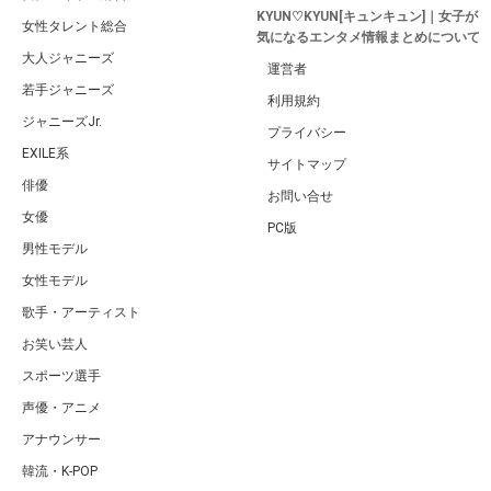
KYUN♡KYUN[キュンキュン]｜女子が
女性タレント総合
気になるエンタメ情報まとめについて
大人ジャニーズ
運営者
若手ジャニーズ
利用規約
ジャニーズJr.
プライバシー
EXILE系
サイトマップ
俳優
お問い合せ
女優
PC版
男性モデル
女性モデル
歌手・アーティスト
お笑い芸人
スポーツ選手
声優・アニメ
アナウンサー
韓流・K-POP