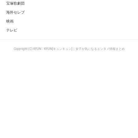
宝塚歌劇団
海外セレブ
映画
テレビ
Copyright (C) KYUN♡KYUN[キュンキュン]｜女子が気になるエンタメ情報まとめ