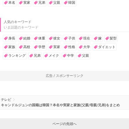
本名
実家
兄弟
父親
韓国
人気のキーワード
いま話題のキーワード
身長
結婚
体重
彼女
子供
現在
嫁
髪型
家族
高校
学歴
実家
性格
大学
ダイエット
ランキング
兄弟
メイク
中学
父親
広告 / スポンサーリンク
テレビ
キャンドルジュンの国籍は韓国？本名や実家と家族(父親/母親/兄弟)をまとめ
ページの先頭へ