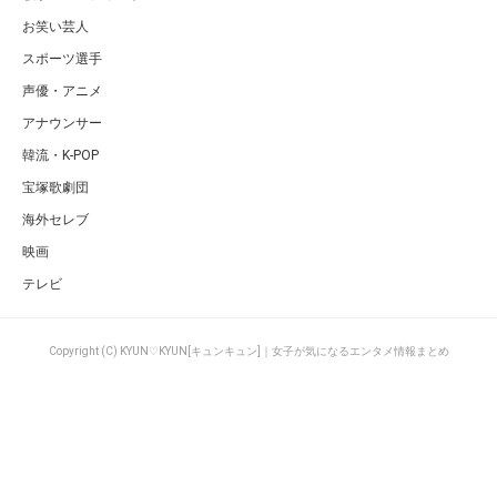
お笑い芸人
スポーツ選手
声優・アニメ
アナウンサー
韓流・K-POP
宝塚歌劇団
海外セレブ
映画
テレビ
Copyright (C) KYUN♡KYUN[キュンキュン]｜女子が気になるエンタメ情報まとめ