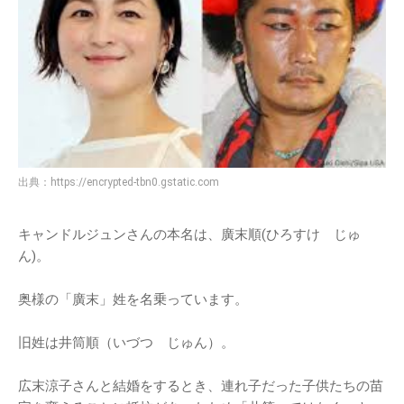
出典：
https://encrypted-tbn0.gstatic.com
キャンドルジュンさんの本名は、廣末順(ひろすけ じゅ
ん)。
奥様の「廣末」姓を名乗っています。
旧姓は井筒順（いづつ じゅん）。
広末涼子さんと結婚をするとき、連れ子だった子供たちの苗