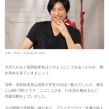
出典：
https://www.entax.news
大沢たかおと岩田絵里奈はどのようにして出会ったのか、馴
れ初めを見ていきましょう。
当時、岩田絵里奈は現役大学生のほぼ一般人でしたが、過去
にはBS-TBSドラマ「ニコニコ少女」の主演を務めるなど、
芸能活動をしていました。
その関係で芸能界に縁があり、フライデーでは「共通の知人