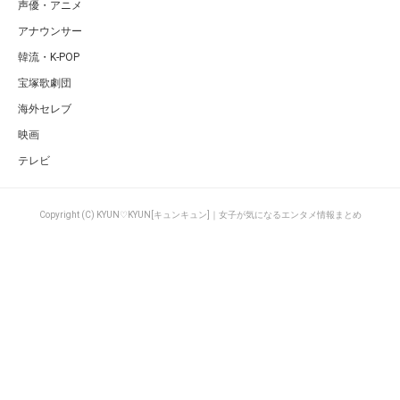
声優・アニメ
アナウンサー
韓流・K-POP
宝塚歌劇団
海外セレブ
映画
テレビ
Copyright (C) KYUN♡KYUN[キュンキュン]｜女子が気になるエンタメ情報まとめ