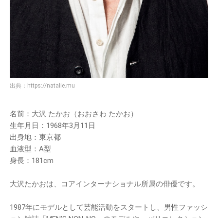
出典：
https://natalie.mu
名前：大沢 たかお（おおさわ たかお）
生年月日：1968年3月11日
出身地：東京都
血液型：A型
身長：181cm
大沢たかおは、コアインターナショナル所属の俳優です。
1987年にモデルとして芸能活動をスタートし、男性ファッシ