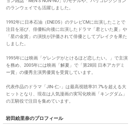
ョン雑誌「MEN’S NON-NO」のモデルや、パリコレクション
のランウェイでも活躍しました。
1992年に日本石油（ENEOS）のテレビCMに出演したことで
注目を浴び、俳優転向後に出演したドラマ「君といた夏」や
「星の金貨」の演技が評価されて俳優としてブレイクを果た
しました。
1995年には映画「ゲレンデがとけるほど恋したい。」で主演
を務め、2005年には映画「解夏」で「第28回 日本アカデミ
ー賞」の優秀主演男優賞を受賞しています。
代表作品のドラマ「JIN-仁-」は最高視聴率31.7%を超える大
ヒットとなり、現在は人気漫画の実写化映画「キングダム」
の王騎役で注目を集めています。
岩田絵里奈のプロフィール