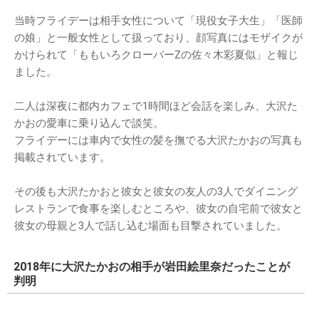
当時フライデーは相手女性について「現役女子大生」「医師
の娘」と一般女性として扱っており、顔写真にはモザイクが
かけられて「ももいろクローバーZの佐々木彩夏似」と報じ
ました。
二人は深夜に都内カフェで1時間ほど会話を楽しみ、大沢た
かおの愛車に乗り込んで談笑。
フライデーには車内で女性の髪を撫でる大沢たかおの写真も
掲載されています。
その後も大沢たかおと彼女と彼女の友人の3人でダイニング
レストランで食事を楽しむところや、彼女の自宅前で彼女と
彼女の母親と3人で話し込む場面も目撃されていました。
2018年に大沢たかおの相手が岩田絵里奈だったことが
判明