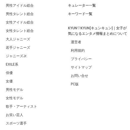
男性アイドル総合
キュレーター一覧
男性タレント総合
キーワード一覧
女性アイドル総合
KYUN♡KYUN[キュンキュン]｜女子が
女性タレント総合
気になるエンタメ情報まとめについて
大人ジャニーズ
運営者
若手ジャニーズ
利用規約
ジャニーズJr.
プライバシー
EXILE系
サイトマップ
俳優
お問い合せ
女優
PC版
男性モデル
女性モデル
歌手・アーティスト
お笑い芸人
スポーツ選手