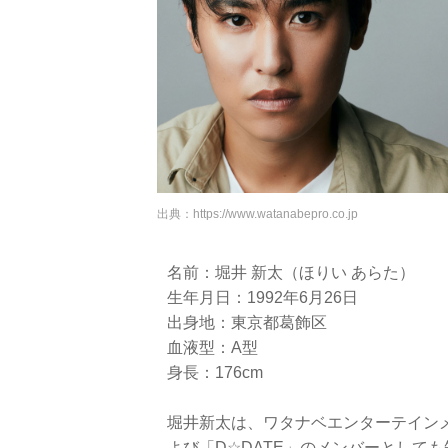
出典：
https://www.watanabepro.co.jp
名前：堀井 新太（ほりい あらた）
生年月日：1992年6月26日
出身地：東京都葛飾区
血液型：A型
身長：176cm
堀井新太は、ワタナベエンターテインメ
よび「D☆DATE」のメンバーとして