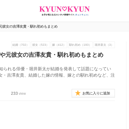
元彼女の吉澤友貴・馴れ初めもまとめ
結婚（702）
彼女（523）
嫁（412）
馴れ初め（193）
堀井新太（3）
や元彼女の吉澤友貴・馴れ初めもまとめ
で知られる俳優・堀井新太が結婚を発表して話題になってい
女・吉澤友貴、結婚した嫁の情報、嫁との馴れ初めなど、注
233
お気に入りに追加
view