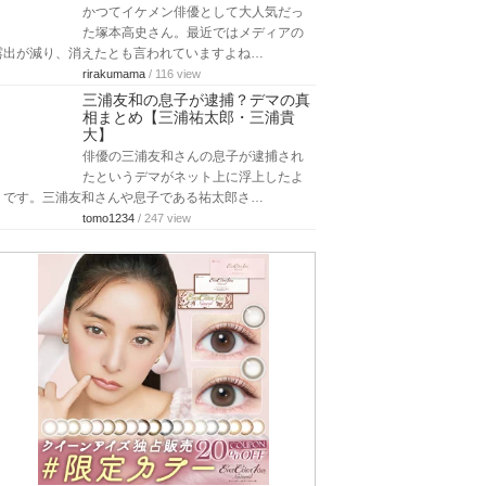
かつてイケメン俳優として大人気だっ
た塚本高史さん。最近ではメディアの
露出が減り、消えたとも言われていますよね…
rirakumama
/ 116 view
三浦友和の息子が逮捕？デマの真
相まとめ【三浦祐太郎・三浦貴
大】
俳優の三浦友和さんの息子が逮捕され
たというデマがネット上に浮上したよ
うです。三浦友和さんや息子である祐太郎さ…
tomo1234
/ 247 view