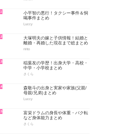
11
小平智の悪行！タクシー事件＆恫
喝事件まとめ
Luccy
12
大塚明夫の嫁と子供情報！結婚と
離婚・再婚した現在まで総まとめ
ririto
13
稲葉友の学歴！出身大学・高校・
中学・小学校まとめ
さくら
14
森敬斗の出身と実家や家族(父親/
母親/兄弟)まとめ
Luccy
15
富栄ドラムの身長や体重・バク転
など身体能力まとめ
さくら