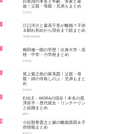
白鳥翔の本名と年齢、実家と家
族！父親・母親・兄弟もまとめ
Luccy
6
江口洋介と森高千里が離婚？子供
＆馴れ初めから現在まで総まとめ
rirakumama
7
梅田修一朗の学歴！出身大学・高
校・中学・小学校まとめ
Luccy
8
尾上菊之助の家系図！父親・母
親・姉の寺島しのぶ・兄弟もまと
め
Luccy
9
EXILE・AKIRAの現在！本名の黒
澤良平・歴代彼女・リンチーリン
と結婚まとめ
piko
10
小比類巻貴之と嫁の離婚原因＆子
供情報まとめ
kent.n