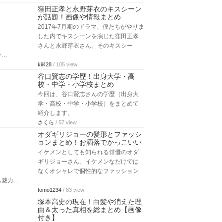
窪田正孝と永野芽衣のキスシーン
が話題！画像や情報まとめ
2017年7月期のドラマ、僕たちがやりま
した内でキスシーンを演じた窪田正孝
さんと永野芽衣さん。そのキスシー
ン…
kii428
/ 105 view
谷口賢志の学歴！出身大学・高
校・中学・小学校まとめ
今回は、谷口賢志さんの学歴（出身大
学・高校・中学・小学校）をまとめて
紹介します。
さくら
/ 57 view
オダギリジョーの髪形とファッシ
ョンまとめ！お洒落でかっこいい
イケメンとしても知られる俳優のオダ
ギリジョーさん。イケメンなだけでは
なくオシャレで個性的なファッション
も魅力…
tomo1234
/ 83 view
塚本高史の現在！白髪や消えた理
由＆太った真相を総まとめ【画像
付き】