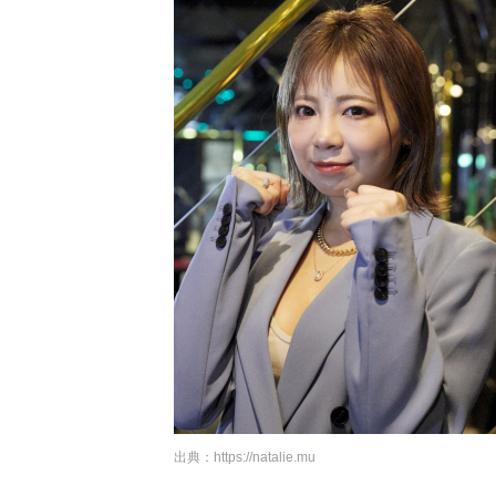
出典：
https://natalie.mu