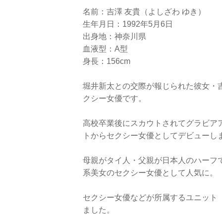
名前：吉澤 友貴（よしざわ ゆき）
生年月日：1992年5月6日
出身地：神奈川県
血液型：A型
身長：156cm
堀井新太との交際が報じられた彼女・
クシー女優です。
高校卒業後にスカウトされてグラビアア
トからセクシー女優としてデビューし
母親がタイ人・父親が日本人のハーフで
系美女のセクシー女優として人気に。
セクシー女優などが所属するユニット
ました。