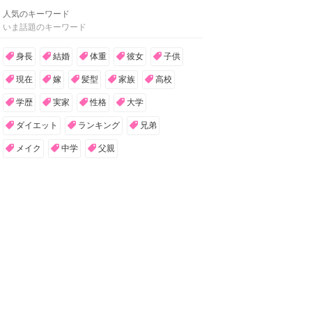
人気のキーワード
いま話題のキーワード
身長
結婚
体重
彼女
子供
現在
嫁
髪型
家族
高校
学歴
実家
性格
大学
ダイエット
ランキング
兄弟
メイク
中学
父親