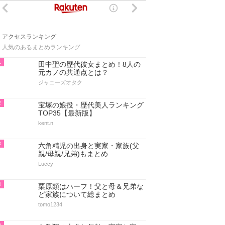
アクセスランキング
人気のあるまとめランキング
1
田中聖の歴代彼女まとめ！8人の
元カノの共通点とは？
ジャニーズオタク
2
宝塚の娘役・歴代美人ランキング
TOP35【最新版】
kent.n
3
六角精児の出身と実家・家族(父
親/母親/兄弟)もまとめ
Luccy
4
栗原類はハーフ！父と母＆兄弟な
ど家族について総まとめ
tomo1234
5