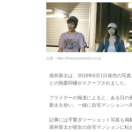
出典：
https://friday.kodansha.co.jp
堀井新太は、2018年6月1日発売の
との熱愛同棲がスクープされました。
フライデーの報道によると、ある日の
新太を拾い、一緒に自宅マンションへ
記事には手繋ぎツーショット写真も掲
堀井新太が彼女の自宅マンションに転