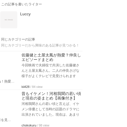
この記事を書いたライター
Luccy
同じカテゴリーの記事
同じカテゴリーだから興味のある記事が見つかる！
佐藤健と土屋太鳳が熱愛？仲良し
エピソードまとめ
今回映画で夫婦役で共演した佐藤健さ
んと土屋太鳳さん。二人の仲良さげな
様子がよくテレビで見受けられます
ね！熱愛…
kii428
/ 84 view
昔もイケメン！河相我聞の若い頃
と現在の姿まとめ【画像付き】
河相我聞さんの若い頃と言えば、イケ
メン俳優として当時の話題のドラマに
出演されていました。現在は、あまり
姿を見…
chokokuru
/ 98 view