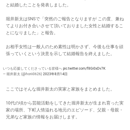
と結婚したことを発表しました。
堀井新太はSNSで「突然のご報告となりますが この度、兼ね
てよりお付き合いさせて頂いておりました女性と結婚するこ
とになりました」と報告。
お相手女性は一般人のため素性は明かさず、今後も仕事を頑
張っていくという決意を示して結婚報告を終えました。
いつも応援してくださっている皆様へ
pic.twitter.com/f8Gi0xDv7K
— 堀井新太 (@horii0626)
2023年8月14日
ここではそんな堀井新太の実家と家族をまとめました。
10代の頃から芸能活動をしてきた堀井新太が生まれ育った実
家の場所、下町人情溢れる地元のエピソード、父親・母親・
兄弟など家族の情報をお届けします。