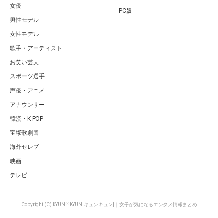
女優
PC版
男性モデル
女性モデル
歌手・アーティスト
お笑い芸人
スポーツ選手
声優・アニメ
アナウンサー
韓流・K-POP
宝塚歌劇団
海外セレブ
映画
テレビ
Copyright (C) KYUN♡KYUN[キュンキュン]｜女子が気になるエンタメ情報まとめ