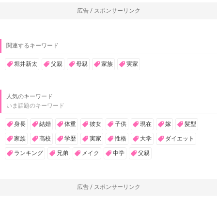
広告 / スポンサーリンク
関連するキーワード
堀井新太
父親
母親
家族
実家
人気のキーワード
いま話題のキーワード
身長
結婚
体重
彼女
子供
現在
嫁
髪型
家族
高校
学歴
実家
性格
大学
ダイエット
ランキング
兄弟
メイク
中学
父親
広告 / スポンサーリンク