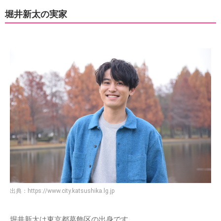
堀井新太の実家
出典：
https://www.city.katsushika.lg.jp
堀井新太は東京都葛飾区の出身です。