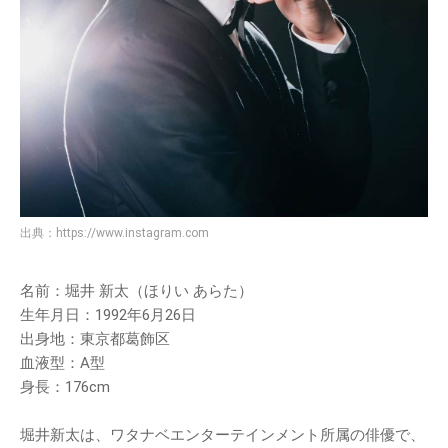
出典：
https://www.instagram.com
名前：堀井 新太（ほりい あらた）
生年月日：1992年6月26日
出身地：東京都葛飾区
血液型：A型
身長：176cm
堀井新太は、ワタナベエンターテインメント所属の俳優で、