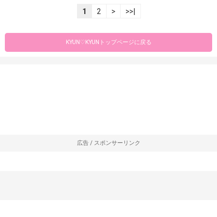
1
2
>
>>|
KYUN♡KYUNトップページに戻る
広告 / スポンサーリンク