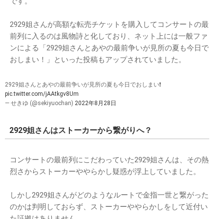
です。
2929姐さんが高額な転売チケットを購入してコンサートの最
前列に入るのは風物詩と化しており、ネット上には一般ファ
ンによる「2929姐さんとあやの最前争いが見所の夏も今日で
おしまい！」といった投稿もアップされていました。
2929姐さんとあやの最前争いが見所の夏も今日でおしまい❗️
pic.twitter.com/jAAtkgv8Um
— せきゆ (@sekiyuochan)
2022年8月28日
2929姐さんはストーカーから繋がりへ？
コンサートの最前列にこだわっていた2929姐さんは、その熱
烈さからストーカーややらかし疑惑が浮上していました。
しかし2929姐さんがどのようなルートで金指一世と繋がった
のかは判明しておらず、ストーカーややらかしをして近付い
た証拠はありません。