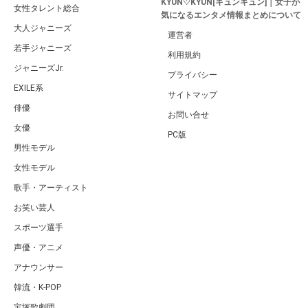
KYUN♡KYUN[キュンキュン]｜女子が
女性タレント総合
気になるエンタメ情報まとめについて
大人ジャニーズ
運営者
若手ジャニーズ
利用規約
ジャニーズJr.
プライバシー
EXILE系
サイトマップ
俳優
お問い合せ
女優
PC版
男性モデル
女性モデル
歌手・アーティスト
お笑い芸人
スポーツ選手
声優・アニメ
アナウンサー
韓流・K-POP
宝塚歌劇団