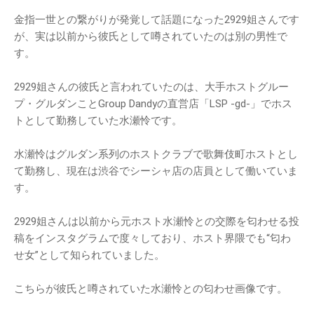
金指一世との繋がりが発覚して話題になった2929姐さんです
が、実は以前から彼氏として噂されていたのは別の男性で
す。
2929姐さんの彼氏と言われていたのは、大手ホストグルー
プ・グルダンことGroup Dandyの直営店「LSP -gd-」でホス
トとして勤務していた水瀬怜です。
水瀬怜はグルダン系列のホストクラブで歌舞伎町ホストとし
て勤務し、現在は渋谷でシーシャ店の店員として働いていま
す。
2929姐さんは以前から元ホスト水瀬怜との交際を匂わせる投
稿をインスタグラムで度々しており、ホスト界隈でも“匂わ
せ女”として知られていました。
こちらが彼氏と噂されていた水瀬怜との匂わせ画像です。