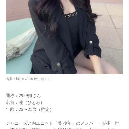
出典：
https://pbs.twimg.com
通称：2929姐さん
名前：瞳（ひとみ）
年齢：23〜25歳（推定）
ジャニーズJr.内ユニット「美 少年」のメンバー・金指一世