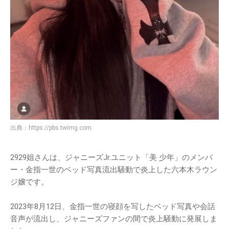
出典：
https://pbs.twimg.com
2929姐さんは、ジャニーズJr.ユニット「美 少年」のメンバ
ー・金指一世のベッド写真流出騒動で炎上した六本木ラウン
ジ嬢です。
2023年8月12日、金指一世の寝顔を写したベッド写真や会話
音声が流出し、ジャニーズファンの間で炎上騒動に発展しま