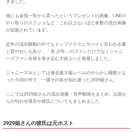
きました。
他にも金指一世から貰ったというプレゼントの画像、LINEの
やり取りのスクショなど、これ以上ないほど多数の流出画像
が拡散されています。
近年の流出騒動の中でもトップクラスにヤバイと言われる量
と質のせいもあり、「美 少年」のファンだけでなくジャニ
ーズファン全体を巻き込む大炎上へと発展しました。
ジャニーズJr.としては過去最大級レベルのやらかし騒動とな
った今回の件で、一躍その名が知れ渡った2929姐さん。
ここでは2929姐さんの流出画像・音声動画をまとめ、以前か
らの匂わせ発言や彼氏についてもまとめました。
2929姐さんの彼氏は元ホスト