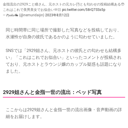
金指流出の2929こと瞳さん、元ホストの元カレ(?)とも匂わせの投稿結構ある🥹
これはこれで美男美女でお似合い🫶🏻
pic.twitter.com/58rQ7SSs5p
— 𝑷𝒚𝒐𝒌𝒐🐇 (@nemuridaijin)
2023年8月12日
同じ時間帯に同じ場所で撮影した写真などを投稿しており、
水瀬怜が自身の彼氏であるかのように匂わせていました。
SNSでは「2929姐さん、元ホストの彼氏との匂わせも結構多
い」「これはこれでお似合い」といったコメントが投稿され
ており、元ホストとラウンジ嬢のカップル疑惑も話題になり
ました。
2929姐さんと金指一世の流出：ベッド写真
ここからは2929姐さんと金指一世の流出画像・音声動画の詳
細をお届けします。