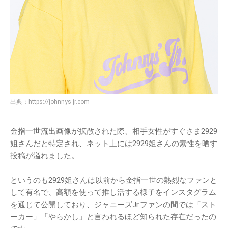
出典：
https://johnnys-jr.com
金指一世流出画像が拡散された際、相手女性がすぐさま2929
姐さんだと特定され、ネット上には2929姐さんの素性を晒す
投稿が溢れました。
というのも2929姐さんは以前から金指一世の熱烈なファンと
して有名で、高額を使って推し活する様子をインスタグラム
を通じて公開しており、ジャニーズJr.ファンの間では「スト
ーカー」「やらかし」と言われるほど知られた存在だったの