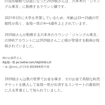
の流出騒動で話題になった2929姐さんは、六本木の「ジャン
グル東京」に勤務するラウンジ嬢です。
2021年3月に大学を卒業しているため、年齢は23〜25歳の可
能性が高く、金指一世の4〜6歳年上とされています。
2929姐さんが勤務する六本木のラウンジ「ジャングル東京」
のSNSアカウントには2929姐さんこと瞳が登場する動画が投
稿されていました。
例のお相手さん
#金指一世
pic.twitter.com/hKjD0HEoJ5
— 💫 (@ooo__01234)
2023年8月11日
2929姐さんは夜の世界でお金を稼ぎ、そのお金で高額な転売
チケットを購入して金指一世が出演するコンサートの最前列
に入る常連として知られていました。