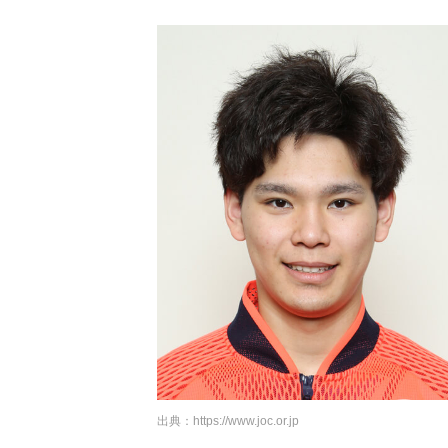
出典：
https://www.joc.or.jp