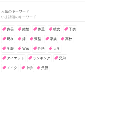
人気のキーワード
いま話題のキーワード
身長
結婚
体重
彼女
子供
現在
嫁
髪型
家族
高校
学歴
実家
性格
大学
ダイエット
ランキング
兄弟
メイク
中学
父親