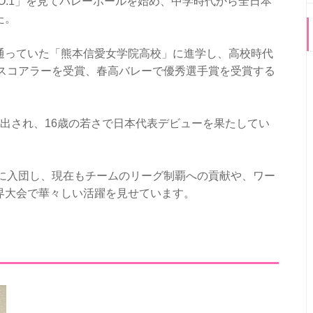
O.1」を見てバレーボールを始め、中学時代から全日本
た。
通っていた「熊本信愛女学院高校」に進学し、高校時代
トスコアラーを受賞、春高バレーで優秀選手賞を受賞する
出され、16歳の若さで日本代表デビューを果たしてい
」に入団し、現在もチームのリーグ制覇への貢献や、ワー
界大会で華々しい活躍を見せています。