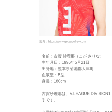
出典：
https://www.getsuvolley.com
名前：古賀 紗理那（こが さりな）
生年月日：1996年5月21日
出身地：熊本県菊池郡大津町
血液型：B型
身長：180cm
古賀紗理那は、V.LEAGUE DIVIS
手です。