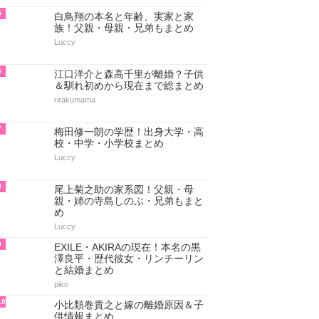
5
白鳥翔の本名と年齢、実家と家
族！父親・母親・兄弟もまとめ
Luccy
6
江口洋介と森高千里が離婚？子供
＆馴れ初めから現在まで総まとめ
rirakumama
7
梅田修一朗の学歴！出身大学・高
校・中学・小学校まとめ
Luccy
8
尾上菊之助の家系図！父親・母
親・姉の寺島しのぶ・兄弟もまと
め
Luccy
9
EXILE・AKIRAの現在！本名の黒
澤良平・歴代彼女・リンチーリン
と結婚まとめ
piko
10
小比類巻貴之と嫁の離婚原因＆子
供情報まとめ