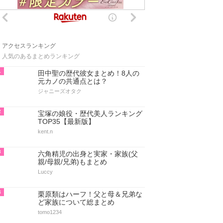
アクセスランキング
人気のあるまとめランキング
1
田中聖の歴代彼女まとめ！8人の
元カノの共通点とは？
ジャニーズオタク
2
宝塚の娘役・歴代美人ランキング
TOP35【最新版】
kent.n
3
六角精児の出身と実家・家族(父
親/母親/兄弟)もまとめ
Luccy
4
栗原類はハーフ！父と母＆兄弟な
ど家族について総まとめ
tomo1234