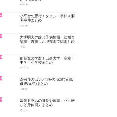
kent.n
11
小平智の悪行！タクシー事件＆恫
喝事件まとめ
Luccy
12
大塚明夫の嫁と子供情報！結婚と
離婚・再婚した現在まで総まとめ
ririto
13
稲葉友の学歴！出身大学・高校・
中学・小学校まとめ
さくら
14
森敬斗の出身と実家や家族(父親/
母親/兄弟)まとめ
Luccy
15
富栄ドラムの身長や体重・バク転
など身体能力まとめ
さくら