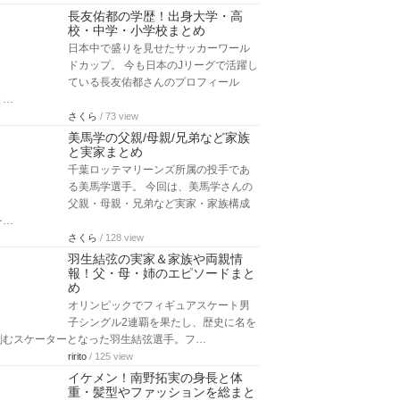
長友佑都の学歴！出身大学・高
校・中学・小学校まとめ
日本中で盛りを見せたサッカーワール
ドカップ。 今も日本のJリーグで活躍し
ている長友佑都さんのプロフィール
と…
さくら
/ 73 view
美馬学の父親/母親/兄弟など家族
と実家まとめ
千葉ロッテマリーンズ所属の投手であ
る美馬学選手。 今回は、美馬学さんの
父親・母親・兄弟など実家・家族構成
を…
さくら
/ 128 view
羽生結弦の実家＆家族や両親情
報！父・母・姉のエピソードまと
め
オリンピックでフィギュアスケート男
子シングル2連覇を果たし、歴史に名を
刻むスケーターとなった羽生結弦選手。フ…
ririto
/ 125 view
イケメン！南野拓実の身長と体
重・髪型やファッションを総まと