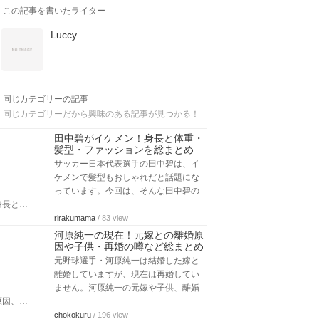
この記事を書いたライター
Luccy
同じカテゴリーの記事
同じカテゴリーだから興味のある記事が見つかる！
田中碧がイケメン！身長と体重・
髪型・ファッションを総まとめ
サッカー日本代表選手の田中碧は、イ
ケメンで髪型もおしゃれだと話題にな
っています。今回は、そんな田中碧の
身長と…
rirakumama
/ 83 view
河原純一の現在！元嫁との離婚原
因や子供・再婚の噂など総まとめ
元野球選手・河原純一は結婚した嫁と
離婚していますが、現在は再婚してい
ません。河原純一の元嫁や子供、離婚
原因、…
chokokuru
/ 196 view