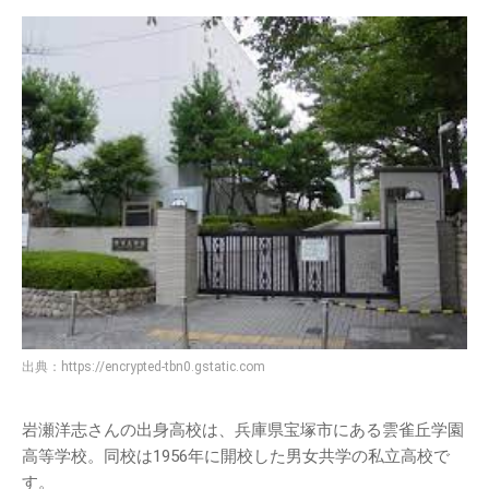
出典：
https://encrypted-tbn0.gstatic.com
岩瀬洋志さんの出身高校は、兵庫県宝塚市にある雲雀丘学園
高等学校。同校は1956年に開校した男女共学の私立高校で
す。