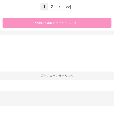
1
2
>
>>|
KYUN♡KYUNトップページに戻る
広告 / スポンサーリンク