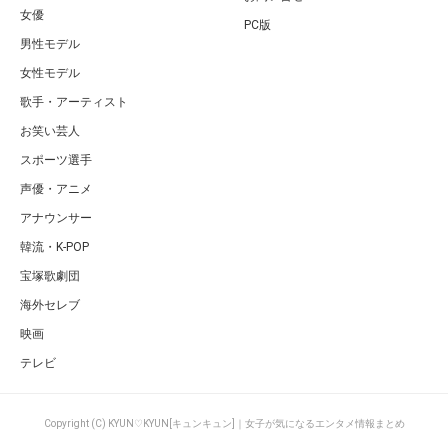
女優
PC版
男性モデル
女性モデル
歌手・アーティスト
お笑い芸人
スポーツ選手
声優・アニメ
アナウンサー
韓流・K-POP
宝塚歌劇団
海外セレブ
映画
テレビ
Copyright (C) KYUN♡KYUN[キュンキュン]｜女子が気になるエンタメ情報まとめ