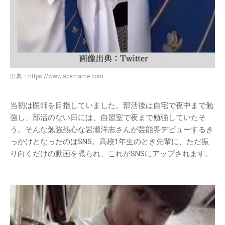
出典：
https://www.abemame.com
当初は医師を目指していました。部活後は自宅で夜中まで勉
強し、部活のない日には、自習室で夜まで勉強していたそ
う。そんな勉強熱心な岩瀬洋志さんが芸能界デビューするき
っかけとなったのはSNS。高校1年生のとき先輩に、ただ振
り向くだけの動画を撮られ、これがSNSにアップされます。