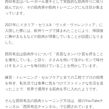
西田有志はバレーボール選手として実践的な筋肉作りに取り
組んでおり、その筋肉美や筋肉トレーニングにも注目が集ま
っています。
2021年にイタリア・セリエA「ヴィボ・ヴァレンツィア」に
入団した際には、欧州リーグで揉まれたことにより、帰国後
に胸や太ももなどの筋肉が増量していることが話題になりま
した。
西田有志は筋肉作りについて「良質なタンパク質を摂ること
を優先している」と語り、ささみを焼いて塩やレモンで味付
けするメニューを毎日続けていることを明かしています。
練習・トレーニング・セルフケアと全ての工程でプロの指導
を仰ぎ、私生活では食事に気をつけてストイックな生活を送
ったことで、世界で通用する筋肉を手に入れたようです。
そんな西田有志の筋肉トレーニング方法は、彼のYouTubeチ
ャンネル「西田有志チャンネル」で公開されています。