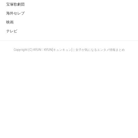
宝塚歌劇団
海外セレブ
映画
テレビ
Copyright (C) KYUN♡KYUN[キュンキュン]｜女子が気になるエンタメ情報まとめ