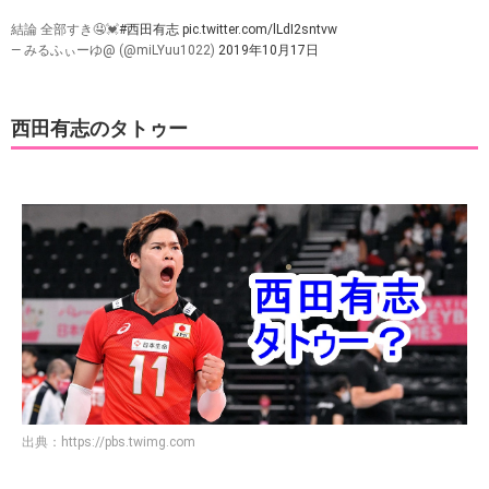
結論 全部すき🤤💓
#西田有志
pic.twitter.com/lLdI2sntvw
— みるふぃーゆ@ (@miLYuu1022)
2019年10月17日
西田有志のタトゥー
出典：
https://pbs.twimg.com