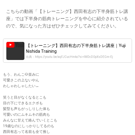
こちらの動画「【トレーニング】西田有志の下半身筋トレ講
座」では下半身の筋肉トレーニングを中心に紹介されている
ので、気になった方はぜひチェックしてみてください。
【トレーニング】西田有志の下半身筋トレ講座｜Yuji
Nishida Training
出典：https://youtu.be/aqFJCucHmko?si=IMDcD0pXsDEGm-Ej
もう、わんこ🐶並みに
可愛さこの上ないやん
わしゃわしゃしたい←
笑うと目がなくなるとこも
目の下にできるエクボも
髪型も声もがっしりした体も
可愛いのにムキムキの筋肉も
みんなに甘えて絡んでいくとこも
19歳なのにしっかりしてるのも
西田有志って名前も全て推し