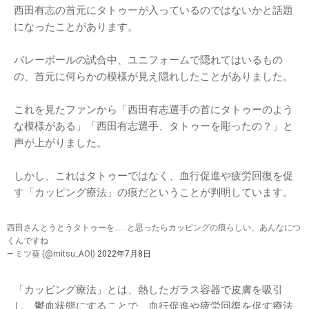
西田有志の首元にタトゥーが入っているのではないかと話題
になったことがあります。
バレーボールの試合中、ユニフォームで隠れてはいるもの
の、首元に何らかの模様が見え隠れしたことがありました。
これを見たファンから「西田有志選手の首にタトゥーのよう
な模様がある」「西田有志選手、タトゥーを彫ったの？」と
声が上がりました。
しかし、これはタトゥーではなく、血行促進や疲労回復を促
す「カッピング療法」の痕だということが判明しています。
西田さんとうとうタトゥーを……と思ったらカッピングの痕らしい、あんなにつ
くんですね
— ミツ葵 (@mitsu_AOI)
2022年7月8日
「カッピング療法」とは、熱したガラス容器で皮膚を吸引
し、鬱血状態にすることで、血行促進や疲労回復を促す療法