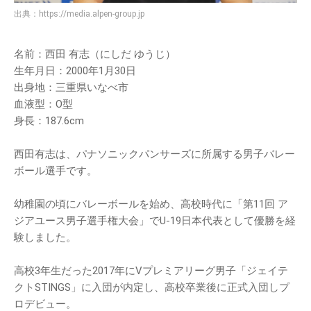
出典：
https://media.alpen-group.jp
名前：西田 有志（にしだ ゆうじ）
生年月日：2000年1月30日
出身地：三重県いなべ市
血液型：O型
身長：187.6cm
西田有志は、パナソニックパンサーズに所属する男子バレー
ボール選手です。
幼稚園の頃にバレーボールを始め、高校時代に「第11回 ア
ジアユース男子選手権大会」でU-19日本代表として優勝を経
験しました。
高校3年生だった2017年にVプレミアリーグ男子「ジェイテ
クトSTINGS」に入団が内定し、高校卒業後に正式入団しプ
ロデビュー。