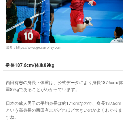
出典：
https://www.getsuvolley.com
身長187.6cm/体重89kg
西田有志の身長・体重は、公式データにより身長187.6cm/体
重89kgであることがわかっています。
日本の成人男子の平均身長は約171cmなので、身長187.6cm
という高身長の西田有志がどれほど大きいのかよくわかりま
すね。