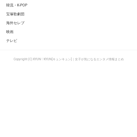
韓流・K-POP
宝塚歌劇団
海外セレブ
映画
テレビ
Copyright (C) KYUN♡KYUN[キュンキュン]｜女子が気になるエンタメ情報まとめ