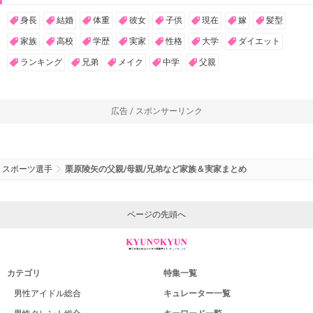
身長
結婚
体重
彼女
子供
現在
嫁
髪型
家族
高校
学歴
実家
性格
大学
ダイエット
ランキング
兄弟
メイク
中学
父親
広告 / スポンサーリンク
スポーツ選手
栗原陵矢の父親/母親/兄弟など家族＆実家まとめ
ページの先頭へ
カテゴリ
特集一覧
男性アイドル総合
キュレーター一覧