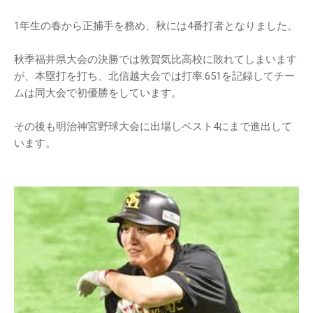
1年生の春から正捕手を務め、秋には4番打者となりました。
秋季福井県大会の決勝では敦賀気比高校に敗れてしまいます
が、本塁打を打ち、北信越大会では打率.651を記録してチー
ムは同大会で初優勝をしています。
その後も明治神宮野球大会に出場しベスト4にまで進出して
います。