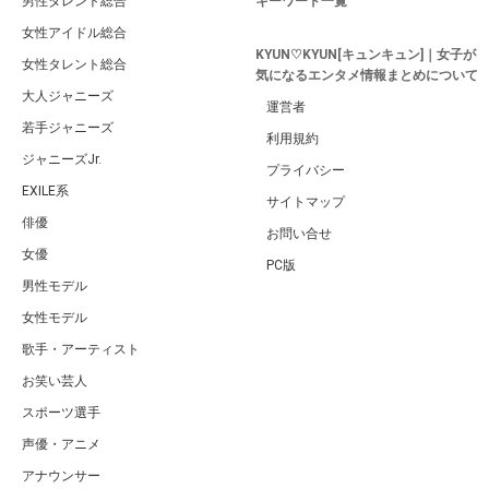
男性タレント総合
キーワード一覧
女性アイドル総合
KYUN♡KYUN[キュンキュン]｜女子が
女性タレント総合
気になるエンタメ情報まとめについて
大人ジャニーズ
運営者
若手ジャニーズ
利用規約
ジャニーズJr.
プライバシー
EXILE系
サイトマップ
俳優
お問い合せ
女優
PC版
男性モデル
女性モデル
歌手・アーティスト
お笑い芸人
スポーツ選手
声優・アニメ
アナウンサー