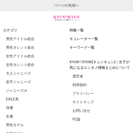
ページの先頭へ
カテゴリ
特集一覧
男性アイドル総合
キュレーター一覧
男性タレント総合
キーワード一覧
女性アイドル総合
KYUN♡KYUN[キュンキュン]｜女子が
女性タレント総合
気になるエンタメ情報まとめについて
大人ジャニーズ
運営者
若手ジャニーズ
利用規約
ジャニーズJr.
プライバシー
EXILE系
サイトマップ
俳優
お問い合せ
女優
PC版
男性モデル