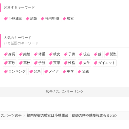
関連するキーワード
小林麗菜
結婚
福岡堅樹
彼女
人気のキーワード
いま話題のキーワード
身長
結婚
体重
彼女
子供
現在
嫁
髪型
家族
高校
学歴
実家
性格
大学
ダイエット
ランキング
兄弟
メイク
中学
父親
広告 / スポンサーリンク
スポーツ選手
福岡堅樹の彼女は小林麗菜！結婚の噂や熱愛報道もまとめ