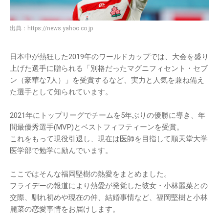
出典：
https://news.yahoo.co.jp
日本中が熱狂した2019年のワールドカップでは、大会を盛り
上げた選手に贈られる「別格だったマグニフィセント・セブ
ン（豪華な7人）」を受賞するなど、実力と人気を兼ね備え
た選手として知られています。
2021年にトップリーグでチームを5年ぶりの優勝に導き、年
間最優秀選手(MVP)とベストフィフティーンを受賞。
これをもって現役引退し、現在は医師を目指して順天堂大学
医学部で勉学に励んでいます。
ここではそんな福岡堅樹の熱愛をまとめました。
フライデーの報道により熱愛が発覚した彼女・小林麗菜との
交際、馴れ初めや現在の仲、結婚事情など、福岡堅樹と小林
麗菜の恋愛事情をお届けします。