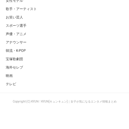
女性モデル
歌手・アーティスト
お笑い芸人
スポーツ選手
声優・アニメ
アナウンサー
韓流・K-POP
宝塚歌劇団
海外セレブ
映画
テレビ
Copyright (C) KYUN♡KYUN[キュンキュン]｜女子が気になるエンタメ情報まとめ