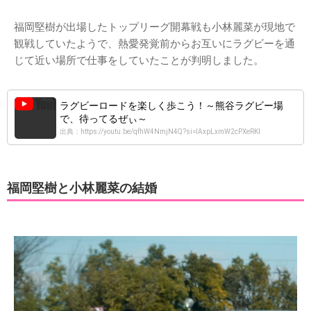
福岡堅樹が出場したトップリーグ開幕戦も小林麗菜が現地で
観戦していたようで、熱愛発覚前からお互いにラグビーを通
じて近い場所で仕事をしていたことが判明しました。
ラグビーロードを楽しく歩こう！～熊谷ラグビー場
で、待ってるぜぃ～
出典：https://youtu.be/qfhW4NmjN4Q?si=IAxpLxmW2cPXeRKl
福岡堅樹と小林麗菜の結婚