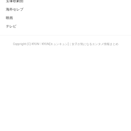
宝塚歌劇団
海外セレブ
映画
テレビ
Copyright (C) KYUN♡KYUN[キュンキュン]｜女子が気になるエンタメ情報まとめ