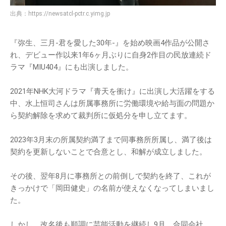
出典：
https://newsatcl-pctr.c.yimg.jp
『弥生、三月-君を愛した30年-』を始め映画4作品が公開さ
れ、デビュー作以来1年6ヶ月ぶりに自身2作目の民放連続ド
ラマ『MIU404』にも出演しました。
2021年NHK大河ドラマ『青天を衝け』に出演し大活躍をする
中、水上恒司さんは所属事務所に労働環境や給与面の問題か
ら契約解除を求めて裁判所に仮処分を申し立てます。
2023年3月末の所属契約満了まで同事務所所属し、満了後は
契約を更新しないことで合意とし、和解が成立しました。
その後、翌年8月に事務所との前倒しで契約を終了、これが
きっかけで「岡田健史」の名前が使えなくなってしまいまし
た。
しかし、改名後も順調に芸能活動を継続し9月、合同会社