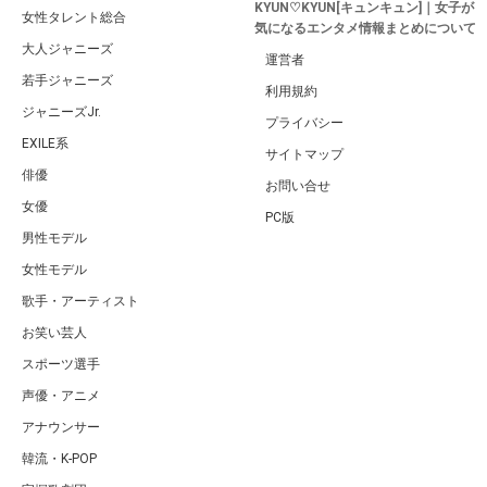
KYUN♡KYUN[キュンキュン]｜女子が
女性タレント総合
気になるエンタメ情報まとめについて
大人ジャニーズ
運営者
若手ジャニーズ
利用規約
ジャニーズJr.
プライバシー
EXILE系
サイトマップ
俳優
お問い合せ
女優
PC版
男性モデル
女性モデル
歌手・アーティスト
お笑い芸人
スポーツ選手
声優・アニメ
アナウンサー
韓流・K-POP