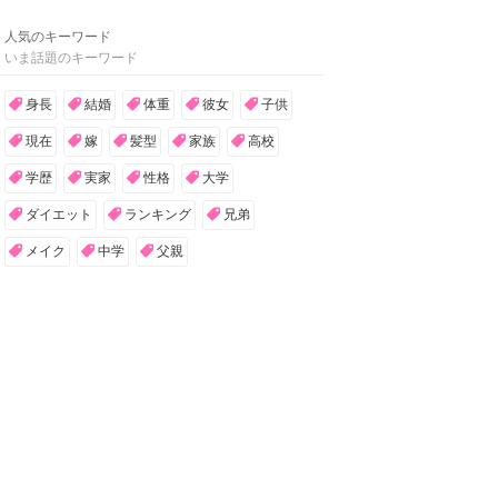
人気のキーワード
いま話題のキーワード
身長
結婚
体重
彼女
子供
現在
嫁
髪型
家族
高校
学歴
実家
性格
大学
ダイエット
ランキング
兄弟
メイク
中学
父親