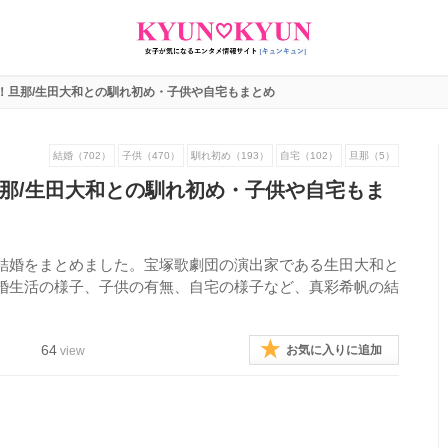
！旦那/生田大和との馴れ初め・子供や自宅もまとめ
結婚（702）
子供（470）
馴れ初め（193）
自宅（102）
旦那（5）
那/生田大和との馴れ初め・子供や自宅もま
結婚をまとめました。宝塚歌劇団の演出家である生田大和と
婚生活の様子、子供の有無、自宅の様子など、真彩希帆の結
64
お気に入りに追加
view