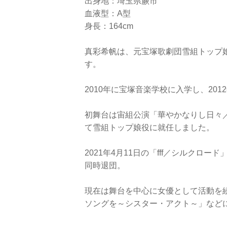
出身地：埼玉県蕨市
血液型：A型
身長：164cm
真彩希帆は、元宝塚歌劇団雪組トップ
す。
2010年に宝塚音楽学校に入学し、20
初舞台は宙組公演「華やかなりし日々／
て雪組トップ娘役に就任しました。
2021年4月11日の「fff／シルク
同時退団。
現在は舞台を中心に女優として活動を
ソングを～シスター・アクト～」など