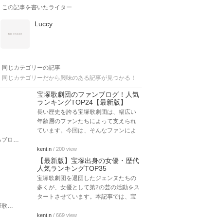
この記事を書いたライター
Luccy
同じカテゴリーの記事
同じカテゴリーだから興味のある記事が見つかる！
宝塚歌劇団のファンブログ！人気
ランキングTOP24【最新版】
長い歴史を誇る宝塚歌劇団は、幅広い
年齢層のファンたちによって支えられ
ています。今回は、そんなファンによ
るブロ…
kent.n
/ 200 view
【最新版】宝塚出身の女優・歴代
人気ランキングTOP35
宝塚歌劇団を退団したジェンヌたちの
多くが、女優として第2の芸の活動をス
タートさせています。本記事では、宝
塚歌…
kent.n
/ 669 view