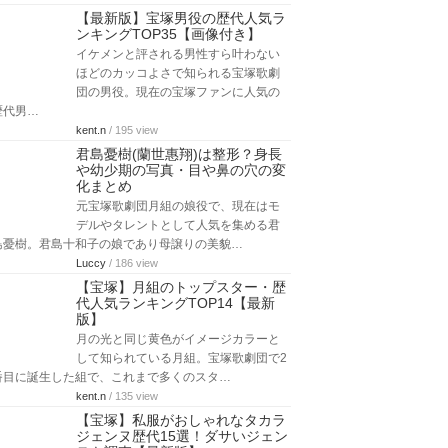
【最新版】宝塚男役の歴代人気ラ
ンキングTOP35【画像付き】
イケメンと評される男性すら叶わない
ほどのカッコよさで知られる宝塚歌劇
団の男役。現在の宝塚ファンに人気の
歴代男…
kent.n
/ 195 view
君島憂樹(蘭世惠翔)は整形？身長
や幼少期の写真・目や鼻の穴の変
化まとめ
元宝塚歌劇団月組の娘役で、現在はモ
デルやタレントとして人気を集める君
島憂樹。君島十和子の娘であり母譲りの美貌…
Luccy
/ 186 view
【宝塚】月組のトップスター・歴
代人気ランキングTOP14【最新
版】
月の光と同じ黄色がイメージカラーと
して知られている月組。宝塚歌劇団で2
番目に誕生した組で、これまで多くのスタ…
kent.n
/ 135 view
【宝塚】私服がおしゃれなタカラ
ジェンヌ歴代15選！ダサいジェン