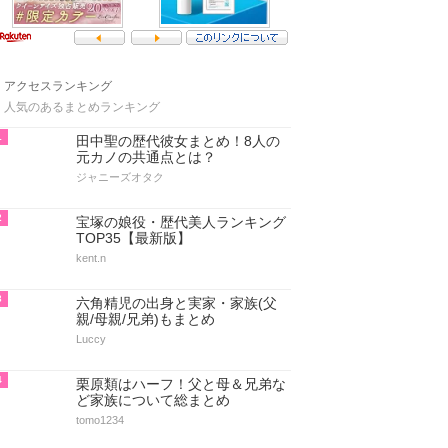
アクセスランキング
人気のあるまとめランキング
1
田中聖の歴代彼女まとめ！8人の
元カノの共通点とは？
ジャニーズオタク
2
宝塚の娘役・歴代美人ランキング
TOP35【最新版】
kent.n
3
六角精児の出身と実家・家族(父
親/母親/兄弟)もまとめ
Luccy
4
栗原類はハーフ！父と母＆兄弟な
ど家族について総まとめ
tomo1234