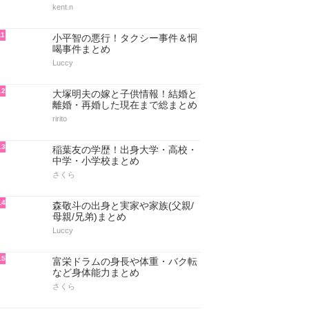
kent.n
11
小平智の悪行！タクシー事件＆恫
喝事件まとめ
Luccy
12
大塚明夫の嫁と子供情報！結婚と
離婚・再婚した現在まで総まとめ
ririto
13
稲葉友の学歴！出身大学・高校・
中学・小学校まとめ
さくら
14
森敬斗の出身と実家や家族(父親/
母親/兄弟)まとめ
Luccy
15
富栄ドラムの身長や体重・バク転
など身体能力まとめ
さくら