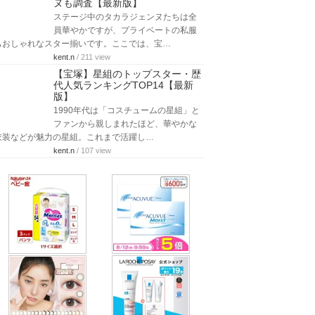
ヌも調査【最新版】
ステージ中のタカラジェンヌたちは全
員華やかですが、プライベートの私服
もおしゃれなスター揃いです。ここでは、宝…
kent.n
/ 211 view
【宝塚】星組のトップスター・歴
代人気ランキングTOP14【最新
版】
1990年代は「コスチュームの星組」と
ファンから親しまれたほど、華やかな
衣装などが魅力の星組。これまで活躍し…
kent.n
/ 107 view