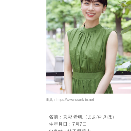
出典：
https://www.crank-in.net
名前：真彩 希帆（まあや きほ）
生年月日：7月7日