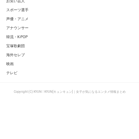
お笑い芸人
スポーツ選手
声優・アニメ
アナウンサー
韓流・K-POP
宝塚歌劇団
海外セレブ
映画
テレビ
Copyright (C) KYUN♡KYUN[キュンキュン]｜女子が気になるエンタメ情報まとめ