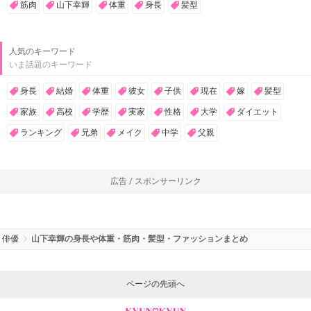
筋肉
山下幸輝
体重
身長
髪型
人気のキーワード
いま話題のキーワード
身長
結婚
体重
彼女
子供
現在
嫁
髪型
家族
高校
学歴
実家
性格
大学
ダイエット
ランキング
兄弟
メイク
中学
父親
広告 / スポンサーリンク
俳優
山下幸輝の身長や体重・筋肉・髪型・ファッションまとめ
ページの先頭へ