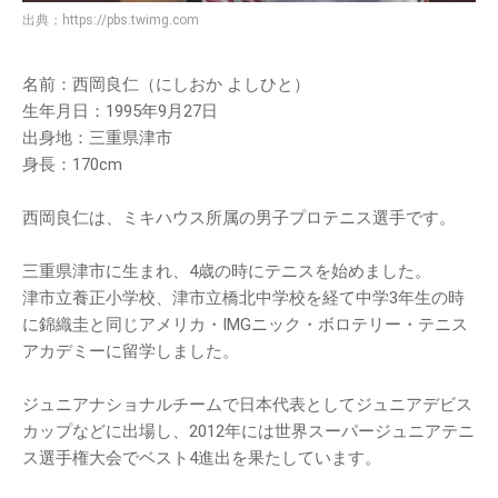
出典：
https://pbs.twimg.com
名前：西岡良仁（にしおか よしひと）
生年月日：1995年9月27日
出身地：三重県津市
身長：170cm
西岡良仁は、ミキハウス所属の男子プロテニス選手です。
三重県津市に生まれ、4歳の時にテニスを始めました。
津市立養正小学校、津市立橋北中学校を経て中学3年生の時
に錦織圭と同じアメリカ・IMGニック・ボロテリー・テニス
アカデミーに留学しました。
ジュニアナショナルチームで日本代表としてジュニアデビス
カップなどに出場し、2012年には世界スーパージュニアテニ
ス選手権大会でベスト4進出を果たしています。