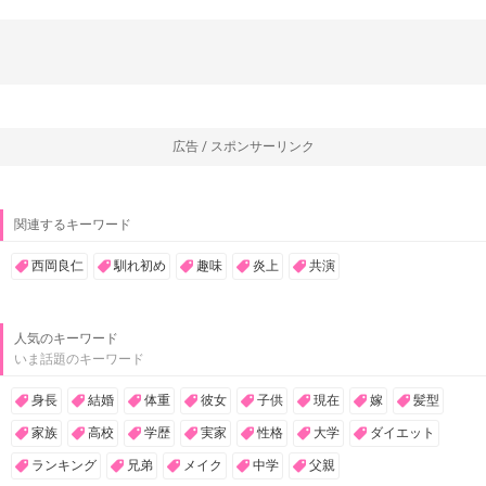
広告 / スポンサーリンク
関連するキーワード
西岡良仁
馴れ初め
趣味
炎上
共演
人気のキーワード
いま話題のキーワード
身長
結婚
体重
彼女
子供
現在
嫁
髪型
家族
高校
学歴
実家
性格
大学
ダイエット
ランキング
兄弟
メイク
中学
父親