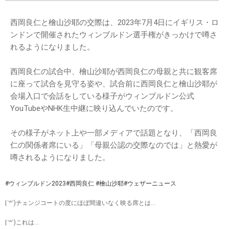
西岡良仁と檜山沙耶の交際は、2023年7月4日にイギリス・ロ
ンドンで開催されたウィンブルドン選手権がきっかけで噂さ
れるようになりました。
西岡良仁の試合中、檜山沙耶が西岡良仁の母親と共に観客席
に座って試合を見守る姿や、試合前に西岡良仁と檜山沙耶が
会場入口で会話をしている様子がウィンブルドン公式
YouTubeやNHK生中継に映り込んでいたのです。
その様子がネット上や一部メディアで話題となり、「西岡良
仁の関係者席にいる」「母親公認の交際なのでは」と熱愛が
噂されるようになりました。
#ウィンブルドン2023
#西岡良仁
#檜山沙耶
#ウェザーニュース
|˙꒳​˙)チェンジコートの度にほぼ間違いなく映る席とは…
|˙꒳​˙)これは…