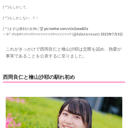
|˙꒳​˙)もしかして…
|˙꒳​˙)もしかしない…？！
|˙꒳​˙)まずは勝利の女神に🏆
pic.twitter.com/vUxSoxwBDx
— ｶﾌﾞｩﾀｪﾛｫｻｧｧｱｧｧｱｱｧｧﾊｧｧｧﾊｧｧｧｱｱﾊｧｧｧﾝﾝﾝｯｯ‼︎ (@kabutarosaan)
2023年7月3日
これがきっかけで西岡良仁と檜山沙耶は交際を認め、熱愛が
事実であることを公表するに至りました。
西岡良仁と檜山沙耶の馴れ初め