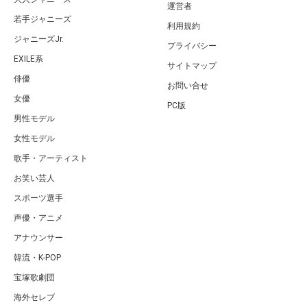
運営者
若手ジャニーズ
利用規約
ジャニーズJr.
プライバシー
EXILE系
サイトマップ
俳優
お問い合せ
女優
PC版
男性モデル
女性モデル
歌手・アーティスト
お笑い芸人
スポーツ選手
声優・アニメ
アナウンサー
韓流・K-POP
宝塚歌劇団
海外セレブ