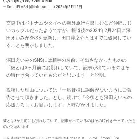
いみ
https://t.co/lYzasOoNu8
— SmartFLASH (@info_smafla)
2024年2月12日
交際中はベトナムやタイへの海外旅行を楽しむなど仲睦まじ
いカップルだったようですが、報道後の2024年2月24日に深
田えいみがSNSを更新し、田口淳之介とはすでに破局してい
ることを明かしました。
深田えいみのSNSには相手の名前こそ出さなかったものの
「彼とは3ヶ月前にお別れしていて、記事が出ているのはそ
の時付き合っていたものだと思います」と説明。
投稿した理由については「一応皆様に誤解がないようにご報
告させて頂きました」とし、続けて「今後とも深田えいみの
応援よろしくお願いします」と呼びかけました。
彼とは3か月前にお別れしていて、記事が出ているのはその時付き合っていたも
のだと思います
一応皆様に誤解がないようにご報告させて頂きましたm(_ _)mm(_ _)m