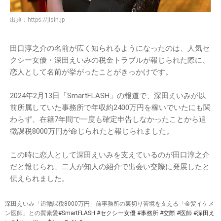
出典：
https://jisin.jp
田口淳之介の名前が広く知られるようになったのは、人気セ
クシー女優・深田えいみの税金トラブルが報じられた際に、
恋人として名前が挙がったことがきっかけです。
2024年2月13日「SmartFLASH」の報道で、深田えいみが以
前所属していた事務所で年収約2400万円を稼いでいたにも関
わらず、在籍7年間で一度も確定申告しなかったことから追
徴課税8000万円が命じられたと報じられました。
この時に恋人として深田えいみを支えているのが田口淳之介
だと報じられ、二人が知人の紹介で出会い交際に発展したと
伝えられました。
深田えいみ「追徴課税8000万円」前事務所の裏切り苦境を支える「金髪イケメ
ン医師」との質素愛
#SmartFLASH
#セクシー女優
#事務所
#交際
#医師
#深田え