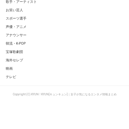
歌手・アーティスト
お笑い芸人
スポーツ選手
声優・アニメ
アナウンサー
韓流・K-POP
宝塚歌劇団
海外セレブ
映画
テレビ
Copyright (C) KYUN♡KYUN[キュンキュン]｜女子が気になるエンタメ情報まとめ