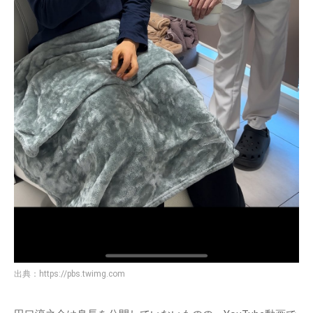
出典：
https://pbs.twimg.com