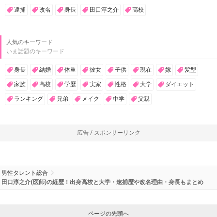
逮捕
改名
身長
田口淳之介
高校
人気のキーワード
いま話題のキーワード
身長
結婚
体重
彼女
子供
現在
嫁
髪型
家族
高校
学歴
実家
性格
大学
ダイエット
ランキング
兄弟
メイク
中学
父親
広告 / スポンサーリンク
男性タレント総合
田口淳之介(医師)の経歴！出身高校と大学・逮捕歴や改名理由・身長もまとめ
ページの先頭へ