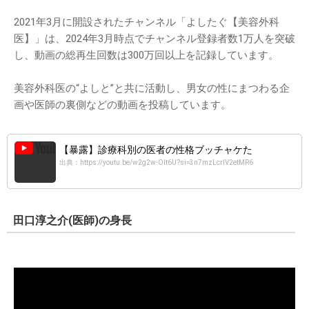
2021年3月に開設されたチャンネル「よしたぐ【美容外科
医】」は、2024年3月時点でチャンネル登録者数1万人を突破
し、動画の総再生回数は300万回以上を記録しています。
美容外科医の“よしと”と共に活動し、男女の性にまつわる企
画や医師の裏側などの動画を投稿しています。
【暴露】診療科別の医者の性格ブッチャケた
出典：https://youtu.be/w2g2w-Olt6U?si=3n7mzLcrIV2etMR6
田口淳之介(医師)の身長