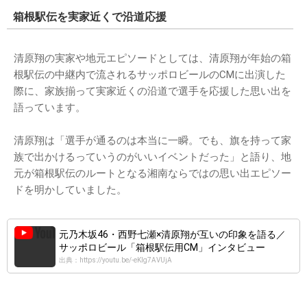
箱根駅伝を実家近くで沿道応援
清原翔の実家や地元エピソードとしては、清原翔が年始の箱
根駅伝の中継内で流されるサッポロビールのCMに出演した
際に、家族揃って実家近くの沿道で選手を応援した思い出を
語っています。
清原翔は「選手が通るのは本当に一瞬。でも、旗を持って家
族で出かけるっていうのがいいイベントだった」と語り、地
元が箱根駅伝のルートとなる湘南ならではの思い出エピソー
ドを明かしていました。
元乃木坂46・西野七瀬×清原翔が互いの印象を語る／
サッポロビール「箱根駅伝用CM」インタビュー
出典：https://youtu.be/-eKlg7AVUjA