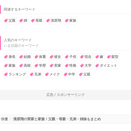
関連するキーワード
父親
姉
母親
清原翔
家族
人気のキーワード
いま話題のキーワード
身長
結婚
体重
彼女
子供
現在
嫁
髪型
家族
高校
学歴
実家
性格
大学
ダイエット
ランキング
兄弟
メイク
中学
父親
広告 / スポンサーリンク
俳優
清原翔の実家と家族！父親・母親・兄弟・姉妹もまとめ