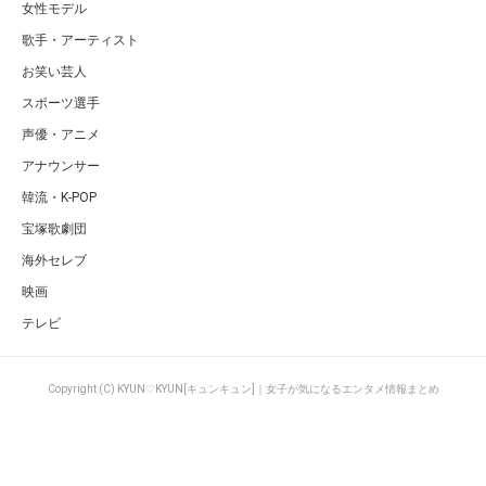
女性モデル
歌手・アーティスト
お笑い芸人
スポーツ選手
声優・アニメ
アナウンサー
韓流・K-POP
宝塚歌劇団
海外セレブ
映画
テレビ
Copyright (C) KYUN♡KYUN[キュンキュン]｜女子が気になるエンタメ情報まとめ