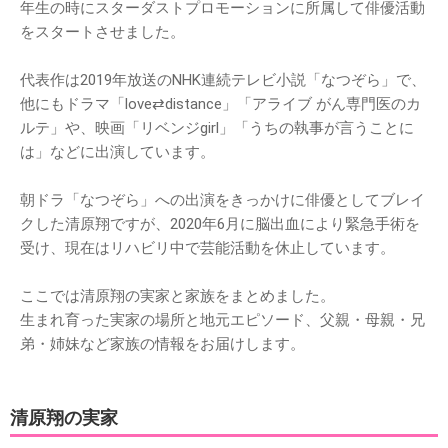
年生の時にスターダストプロモーションに所属して俳優活動
をスタートさせました。
代表作は2019年放送のNHK連続テレビ小説「なつぞら」で、
他にもドラマ「love⇄distance」「アライブ がん専門医のカ
ルテ」や、映画「リベンジgirl」「うちの執事が言うことに
は」などに出演しています。
朝ドラ「なつぞら」への出演をきっかけに俳優としてブレイ
クした清原翔ですが、2020年6月に脳出血により緊急手術を
受け、現在はリハビリ中で芸能活動を休止しています。
ここでは清原翔の実家と家族をまとめました。
生まれ育った実家の場所と地元エピソード、父親・母親・兄
弟・姉妹など家族の情報をお届けします。
清原翔の実家