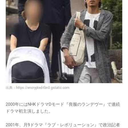
出典：
https://encrypted-tbn0.gstatic.com
2000年にはNHKドラマDモード『喪服のランデヴー』で連続
ドラマ初主演しました。
2001年、月9ドラマ『ラブ・レボリューション』で政治記者