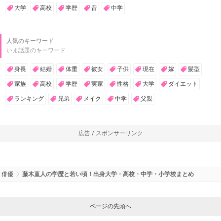
大学
高校
学歴
昔
中学
人気のキーワード
いま話題のキーワード
身長
結婚
体重
彼女
子供
現在
嫁
髪型
家族
高校
学歴
実家
性格
大学
ダイエット
ランキング
兄弟
メイク
中学
父親
広告 / スポンサーリンク
俳優
藤木直人の学歴と若い頃！出身大学・高校・中学・小学校まとめ
ページの先頭へ