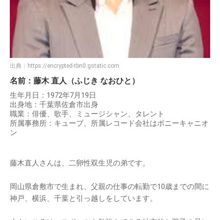
出典：
https://encrypted-tbn0.gstatic.com
名前：藤木 直人（ふじき なおひと）
生年月日：1972年7月19日
出身地：千葉県佐倉市出身
職業：俳優、歌手、ミュージシャン、タレント
所属事務所：キューブ、所属レコード会社はポニーキャニオ
ン
藤木直人さんは、二卵性双生児の弟です。
岡山県倉敷市で生まれ、父親の仕事の転勤で10歳までの間に
神戸、横浜、千葉と引っ越しをしています。