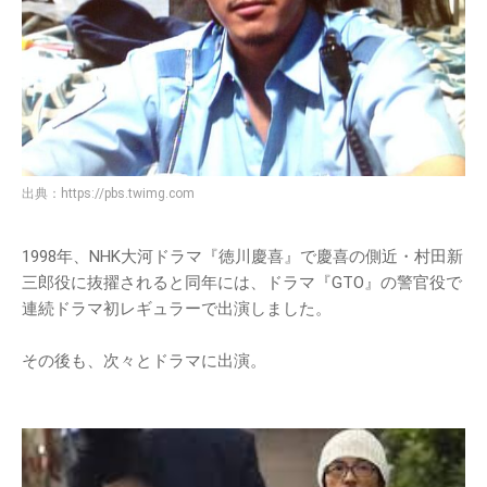
出典：
https://pbs.twimg.com
1998年、NHK大河ドラマ『徳川慶喜』で慶喜の側近・村田新
三郎役に抜擢されると同年には、ドラマ『GTO』の警官役で
連続ドラマ初レギュラーで出演しました。
その後も、次々とドラマに出演。