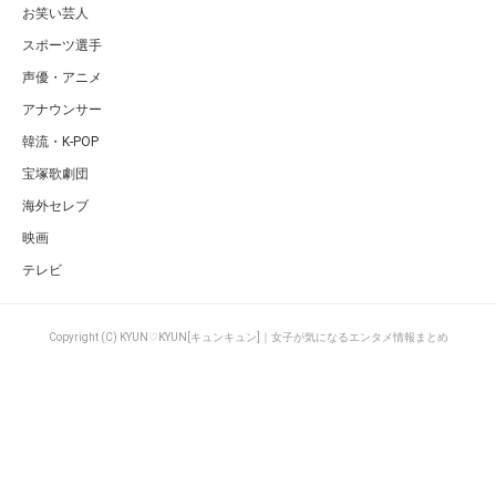
お笑い芸人
スポーツ選手
声優・アニメ
アナウンサー
韓流・K-POP
宝塚歌劇団
海外セレブ
映画
テレビ
Copyright (C) KYUN♡KYUN[キュンキュン]｜女子が気になるエンタメ情報まとめ