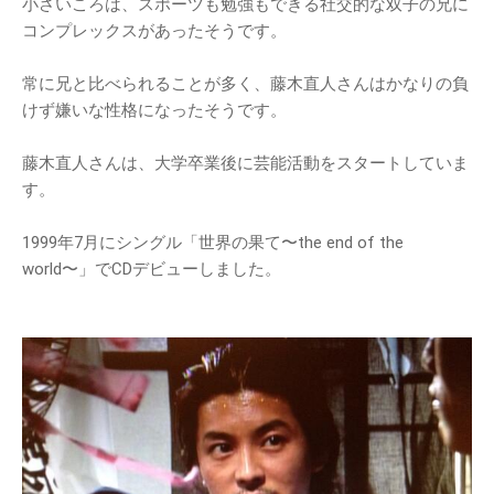
小さいころは、スポーツも勉強もできる社交的な双子の兄に
コンプレックスがあったそうです。
常に兄と比べられることが多く、藤木直人さんはかなりの負
けず嫌いな性格になったそうです。
藤木直人さんは、大学卒業後に芸能活動をスタートしていま
す。
1999年7月にシングル「世界の果て〜the end of the
world〜」でCDデビューしました。