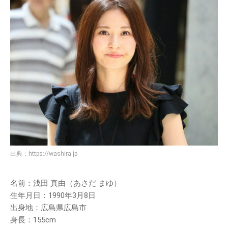
出典：
https://washira.jp
名前：浅田 真由（あさだ まゆ）
生年月日：1990年3月8日
出身地：広島県広島市
身長：155cm