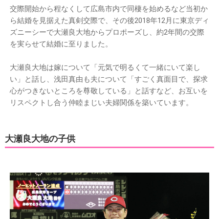
交際開始から程なくして広島市内で同棲を始めるなど当初か
ら結婚を見据えた真剣交際で、その後2018年12月に東京ディ
ズニーシーで大瀬良大地からプロポーズし、約2年間の交際
を実らせて結婚に至りました。
大瀬良大地は嫁について「元気で明るくて一緒にいて楽し
い」と話し、浅田真由も夫について「すごく真面目で、探求
心がつきないところを尊敬している」と話すなど、お互いを
リスペクトし合う仲睦まじい夫婦関係を築いています。
大瀬良大地の子供