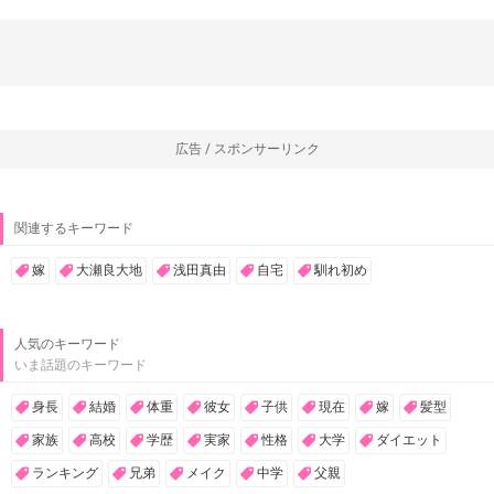
広告 / スポンサーリンク
関連するキーワード
嫁
大瀬良大地
浅田真由
自宅
馴れ初め
人気のキーワード
いま話題のキーワード
身長
結婚
体重
彼女
子供
現在
嫁
髪型
家族
高校
学歴
実家
性格
大学
ダイエット
ランキング
兄弟
メイク
中学
父親