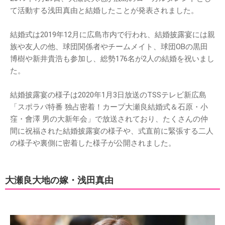
て活動する浅田真由と結婚したことが発表されました。
結婚式は2019年12月に広島市内で行われ、結婚披露宴には親
族や友人の他、球団関係者やチームメイト、球団OBの黒田
博樹や新井貴浩も参加し、総勢176名が2人の結婚を祝いまし
た。
結婚披露宴の様子は2020年1月3日放送のTSSテレビ新広島
「スポラバ特番 独占密着！カープ大瀬良結婚式＆石原・小
窪・會澤 男の大新年会」で放送されており、たくさんの仲
間に祝福された結婚披露宴の様子や、式直前に緊張する二人
の様子や裏側に密着した様子が公開されました。
大瀬良大地の嫁・浅田真由