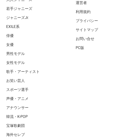
運営者
若手ジャニーズ
利用規約
ジャニーズJr.
プライバシー
EXILE系
サイトマップ
俳優
お問い合せ
女優
PC版
男性モデル
女性モデル
歌手・アーティスト
お笑い芸人
スポーツ選手
声優・アニメ
アナウンサー
韓流・K-POP
宝塚歌劇団
海外セレブ