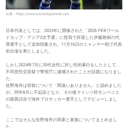
出典：
https://www.soccerdigestweb.com
日本代表としては、2023年に開催された「2026 FIFAワール
ドカップ・アジア2次予選」に怪我で辞退した伊藤敦樹の代
替選手として追加招集され、11月16日のミャンマー戦で代表
初出場を果たしました。
しかし2024年7月に30代女性に対し性的暴行をしたとして、
不同意性交容疑で警視庁に逮捕されたことが話題になりまし
た。
佐野海舟は容疑について「間違いありません」と認めました
が、同年8月に不起訴となり、その後マインツ対モンペリエ
の親善試合で海外プロサッカー選手としてデビューしまし
た。
ここではそんな佐野海舟の実家と家族についてまとめまし
た。