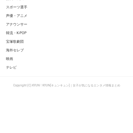
スポーツ選手
声優・アニメ
アナウンサー
韓流・K-POP
宝塚歌劇団
海外セレブ
映画
テレビ
Copyright (C) KYUN♡KYUN[キュンキュン]｜女子が気になるエンタメ情報まとめ