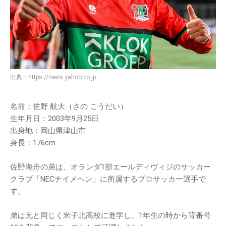
出典：
https://news.yahoo.co.jp
名前：佐野 航大（さの こうだい）
生年月日：2003年9月25日
出身地：岡山県津山市
身長：176cm
佐野海舟の弟は、オランダ1部エールディヴィジのサッカー
クラブ「NECナイメヘン」に所属するプロサッカー選手で
す。
弟は兄と同じく米子北高校に進学し、1年生の時から背番号