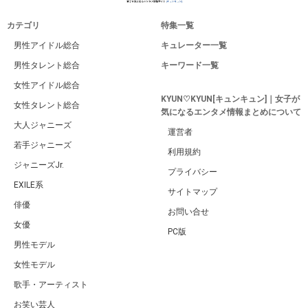
カテゴリ
特集一覧
男性アイドル総合
キュレーター一覧
男性タレント総合
キーワード一覧
女性アイドル総合
KYUN♡KYUN[キュンキュン]｜女子が
女性タレント総合
気になるエンタメ情報まとめについて
大人ジャニーズ
運営者
若手ジャニーズ
利用規約
ジャニーズJr.
プライバシー
EXILE系
サイトマップ
俳優
お問い合せ
女優
PC版
男性モデル
女性モデル
歌手・アーティスト
お笑い芸人