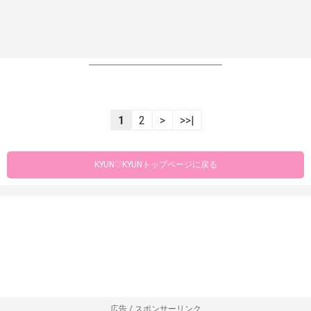
----------------------------------------------------------------
1
2
>
>>|
KYUN♡KYUNトップページに戻る
広告 / スポンサーリンク