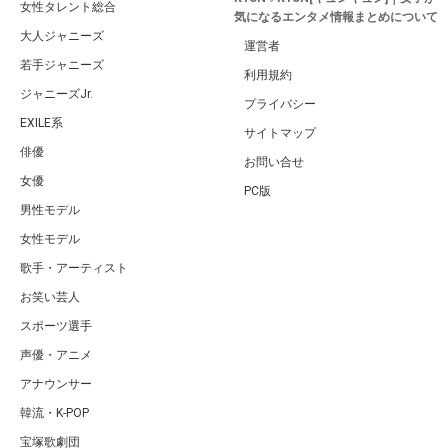
女性タレント総合
気になるエンタメ情報まとめについて
大人ジャニーズ
運営者
若手ジャニーズ
利用規約
ジャニーズJr.
プライバシー
EXILE系
サイトマップ
俳優
お問い合せ
女優
PC版
男性モデル
女性モデル
歌手・アーティスト
お笑い芸人
スポーツ選手
声優・アニメ
アナウンサー
韓流・K-POP
宝塚歌劇団