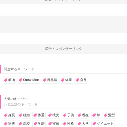
広告 / スポンサーリンク
関連するキーワード
筋肉
Snow Man
目黒蓮
体重
身長
人気のキーワード
いま話題のキーワード
身長
結婚
体重
彼女
子供
現在
嫁
髪型
家族
高校
学歴
実家
性格
大学
ダイエット