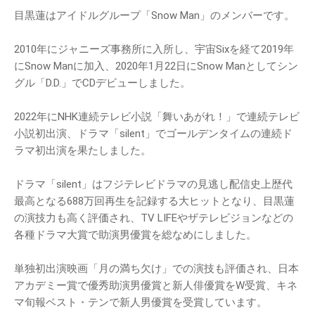
目黒蓮はアイドルグループ「Snow Man」のメンバーです。
2010年にジャニーズ事務所に入所し、宇宙Sixを経て2019年
にSnow Manに加入、2020年1月22日にSnow Manとしてシン
グル「D.D.」でCDデビューしました。
2022年にNHK連続テレビ小説「舞いあがれ！」で連続テレビ
小説初出演、ドラマ「silent」でゴールデンタイムの連続ド
ラマ初出演を果たしました。
ドラマ「silent」はフジテレビドラマの見逃し配信史上歴代
最高となる688万回再生を記録する大ヒットとなり、目黒蓮
の演技力も高く評価され、TV LIFEやザテレビジョンなどの
各種ドラマ大賞で助演男優賞を総なめにしました。
単独初出演映画「月の満ち欠け」での演技も評価され、日本
アカデミー賞で優秀助演男優賞と新人俳優賞をW受賞、キネ
マ旬報ベスト・テンで新人男優賞を受賞しています。