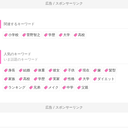
広告 / スポンサーリンク
関連するキーワード
小学校
菅野智之
学歴
大学
高校
人気のキーワード
いま話題のキーワード
身長
結婚
体重
彼女
子供
現在
嫁
髪型
家族
高校
学歴
実家
性格
大学
ダイエット
ランキング
兄弟
メイク
中学
父親
広告 / スポンサーリンク