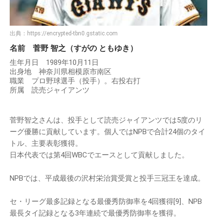
出典：
https://encrypted-tbn0.gstatic.com
名前 菅野 智之（すがの ともゆき）
生年月日 1989年10月11日
出身地 神奈川県相模原市南区
職業 プロ野球選手（投手）。右投右打
所属 読売ジャイアンツ
菅野智之さんは、投手として読売ジャイアンツでは5度のリ
ーグ優勝に貢献しています。個人ではNPBで合計24個のタイ
トル、主要表彰獲得。
日本代表では第4回WBCでエースとして貢献しました。
NPBでは、平成最後の沢村栄治賞受賞と投手三冠王を達成。
セ・リーグ最多記録となる最優秀防御率を4回獲得[9]、NPB
最長タイ記録となる3年連続で最優秀防御率を獲得。