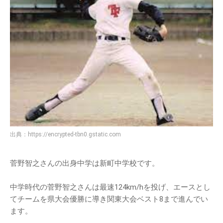
出典：
https://encrypted-tbn0.gstatic.com
菅野智之さんの出身中学は新町中学校です。
中学時代の菅野智之さんは最速124km/hを投げ、エースとし
てチームを県大会優勝に導き関東大会ベスト8まで進んでい
ます。