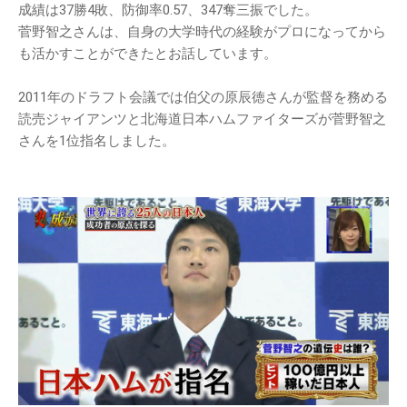
成績は37勝4敗、防御率0.57、347奪三振でした。
菅野智之さんは、自身の大学時代の経験がプロになってから
も活かすことができたとお話しています。
2011年のドラフト会議では伯父の原辰徳さんが監督を務める
読売ジャイアンツと北海道日本ハムファイターズが菅野智之
さんを1位指名しました。