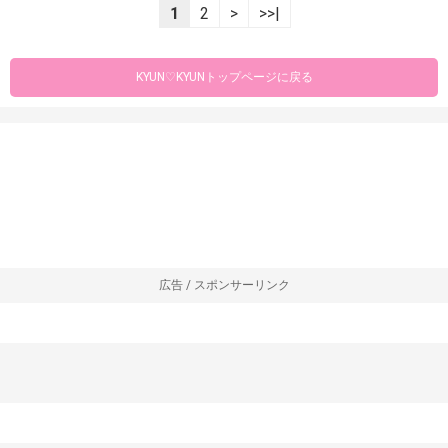
1
2
>
>>|
KYUN♡KYUNトップページに戻る
広告 / スポンサーリンク