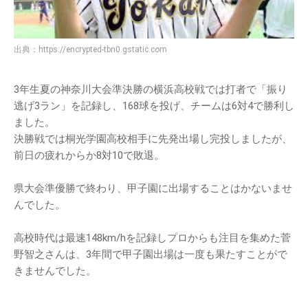
出典：
https://encrypted-tbn0.gstatic.com
3年生夏の神奈川大会準決勝の横浜高校戦では打者で「振り
逃げ3ラン」を記録し、168球を投げ、チームは6対4で勝利し
ました。
決勝戦では桐光学園高校相手に先発出場し完投しましたが、
前日の疲れからか8対10で敗退。
県大会準優勝で終わり、甲子園に出場することはかないませ
んでした。
高校時代は最速148km/hを記録しプロからも注目を集めた菅
野智之さんは、3年間で甲子園出場は一度も果たすことがで
きませんでした。