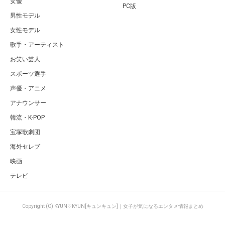
女優
PC版
男性モデル
女性モデル
歌手・アーティスト
お笑い芸人
スポーツ選手
声優・アニメ
アナウンサー
韓流・K-POP
宝塚歌劇団
海外セレブ
映画
テレビ
Copyright (C) KYUN♡KYUN[キュンキュン]｜女子が気になるエンタメ情報まとめ