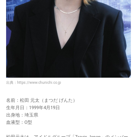
出典：
https://www.chunichi.co.jp
名前：松田 元太（まつだ げんた）
生年月日：1999年4月19日
出身地：埼玉県
血液型：O型