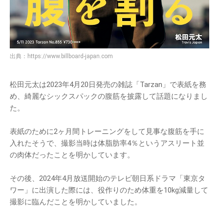
出典：
https://www.billboard-japan.com
松田元太は2023年4月20日発売の雑誌「Tarzan」で表紙を務
め、綺麗なシックスパックの腹筋を披露して話題になりまし
た。
表紙のために2ヶ月間トレーニングをして見事な腹筋を手に
入れたそうで、撮影当時は体脂肪率4％というアスリート並
の肉体だったことを明かしています。
その後、2024年4月放送開始のテレビ朝日系ドラマ「東京タ
ワー」に出演した際には、役作りのため体重を10kg減量して
撮影に臨んだことを明かしていました。