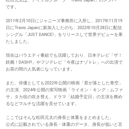
松田元太は、アイドルグループ「Travis Japan」のメンバー
です。
2011年2月10日にジャニーズ事務所に入所し、2017年11月19
日にTravis Japanに新加入したのち、2022年10月28日に配信
シングル「JUST DANCE!」をリリースして世界デビューを果
たしました。
現在はバラエティ番組でも活躍しており、日本テレビ「ザ！
鉄腕！DASH!!」やフジテレビ「今夜はナゾトレ」への出演で
お茶の間の人気者になっています。
また、俳優としても2022年公開の映画「君が落とした青空」
の主演、2024年公開の実写映画「ライオン・キング：ムファ
サ」タカ役の吹き替え、ドラマ「結婚予定日」の主演を務め
るなどマルチな活躍を見せています。
ここではそんな松田元太の身長と体重をまとめました。
公式に記載されている身長・体重のデータ、身長が低いと言