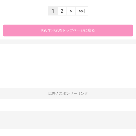
1
2
>
>>|
KYUN♡KYUNトップページに戻る
広告 / スポンサーリンク