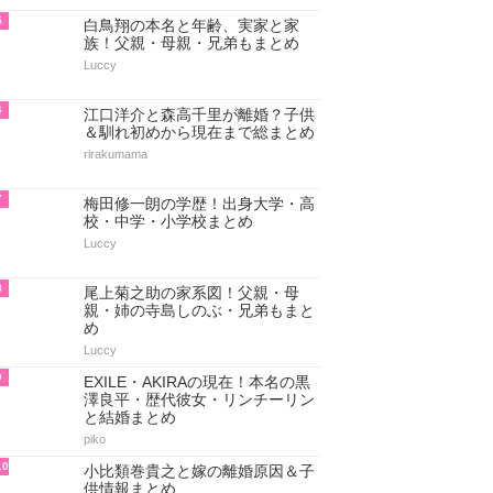
5
白鳥翔の本名と年齢、実家と家
族！父親・母親・兄弟もまとめ
Luccy
6
江口洋介と森高千里が離婚？子供
＆馴れ初めから現在まで総まとめ
rirakumama
7
梅田修一朗の学歴！出身大学・高
校・中学・小学校まとめ
Luccy
8
尾上菊之助の家系図！父親・母
親・姉の寺島しのぶ・兄弟もまと
め
Luccy
9
EXILE・AKIRAの現在！本名の黒
澤良平・歴代彼女・リンチーリン
と結婚まとめ
piko
10
小比類巻貴之と嫁の離婚原因＆子
供情報まとめ