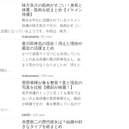
味方良介の筋肉がすごい！身長と
体重・筋肉を総まとめ【イケメン
俳優】
舞台を中心に活躍されているイケメン
俳優の味方良介ですが、筋肉がすごい
と話題になっているようです。今回は、味方…
rirakumama
/ 82 view
黄川田将也の現在！消えた理由や
最近の活躍まとめ
かつて仮面ライダーにも出演していた
ことのある俳優の黄川田将也さん。あ
まり見かけなくなりましたが、消えた
理由と…
rirakumama
/ 208 view
菅田将暉が鼻を整形？昔と現在の
写真を比較【横顔が綺麗！】
若手俳優のトップと言っても過言では
ない大人気俳優の菅田将暉さん。横顔
が綺麗ですが、鼻を整形しているので
はとい…
kii428
/ 118 view
赤楚衛二の歴代彼女は？結婚や好
きなタイプを総まとめ