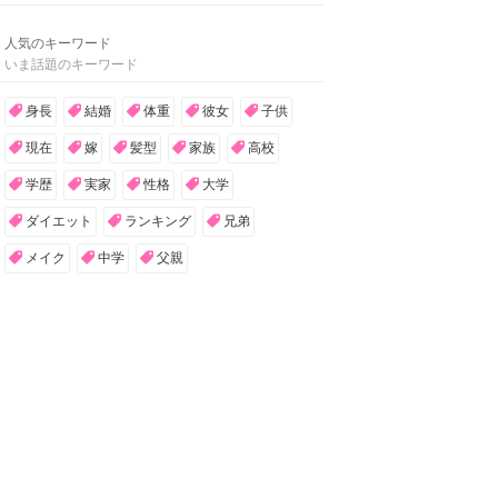
人気のキーワード
いま話題のキーワード
身長
結婚
体重
彼女
子供
現在
嫁
髪型
家族
高校
学歴
実家
性格
大学
ダイエット
ランキング
兄弟
メイク
中学
父親