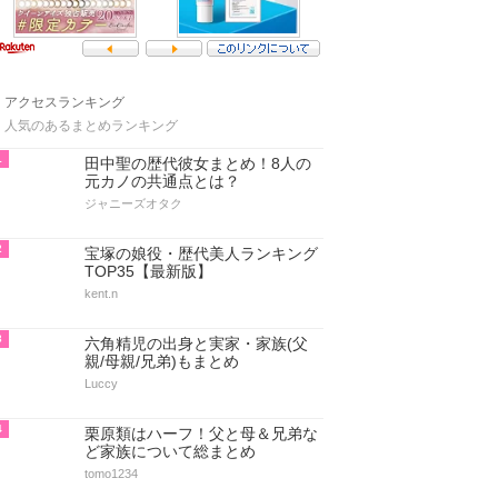
アクセスランキング
人気のあるまとめランキング
1
田中聖の歴代彼女まとめ！8人の
元カノの共通点とは？
ジャニーズオタク
2
宝塚の娘役・歴代美人ランキング
TOP35【最新版】
kent.n
3
六角精児の出身と実家・家族(父
親/母親/兄弟)もまとめ
Luccy
4
栗原類はハーフ！父と母＆兄弟な
ど家族について総まとめ
tomo1234