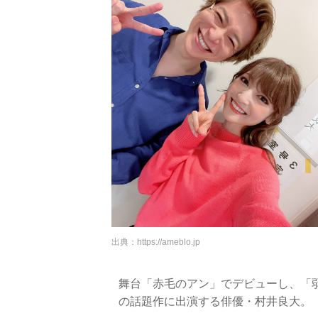
出典：
https://ameblo.jp
舞台「赤毛のアン」でデビューし、「弱虫
の話題作に出演する俳優・村井良大。