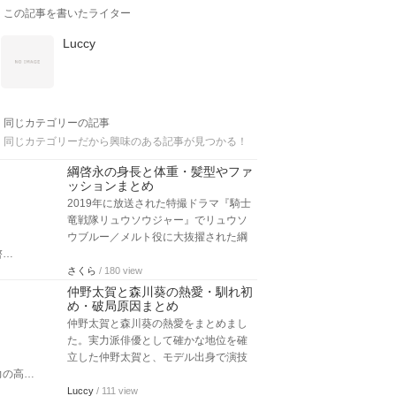
この記事を書いたライター
Luccy
同じカテゴリーの記事
同じカテゴリーだから興味のある記事が見つかる！
綱啓永の身長と体重・髪型やファ
ッションまとめ
2019年に放送された特撮ドラマ『騎士
竜戦隊リュウソウジャー』でリュウソ
ウブルー／メルト役に大抜擢された綱
啓…
さくら
/ 180 view
仲野太賀と森川葵の熱愛・馴れ初
め・破局原因まとめ
仲野太賀と森川葵の熱愛をまとめまし
た。実力派俳優として確かな地位を確
立した仲野太賀と、モデル出身で演技
力の高…
Luccy
/ 111 view