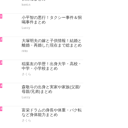
kent.n
11
小平智の悪行！タクシー事件＆恫
喝事件まとめ
Luccy
12
大塚明夫の嫁と子供情報！結婚と
離婚・再婚した現在まで総まとめ
ririto
13
稲葉友の学歴！出身大学・高校・
中学・小学校まとめ
さくら
14
森敬斗の出身と実家や家族(父親/
母親/兄弟)まとめ
Luccy
15
富栄ドラムの身長や体重・バク転
など身体能力まとめ
さくら