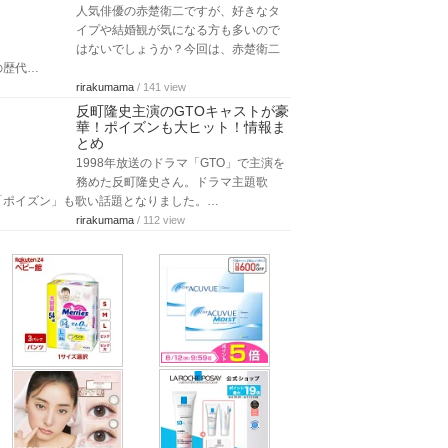
人気俳優の赤楚衛二ですが、好きなタ
イプや結婚観が気になる方も多いので
はないでしょうか？今回は、赤楚衛二
の歴代…
rirakumama
/ 141 view
反町隆史主演のGTOキャストが豪
華！ポイズンも大ヒット！情報ま
とめ
1998年放送のドラマ「GTO」で主演を
務めた反町隆史さん。ドラマ主題歌
「ポイズン」も歌い話題となりました。…
rirakumama
/ 112 view